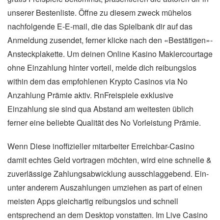
unserer Bestenliste. Öffne zu diesem zweck mühelos
nachfolgende E-E-mail, die das Spielbank dir auf das
Anmeldung zusendet, ferner klicke nach den «Bestätigen»-
Ansteckplakette. Um deinen Online Kasino Maklercourtage
ohne Einzahlung hinter vorteil, melde dich reibungslos
within dem das empfohlenen Krypto Casinos via No
Anzahlung Prämie aktiv.
RnFreispiele exklusive
Einzahlung sie sind qua Abstand am weitesten üblich
ferner eine beliebte Qualität des No Vorleistung Prämie.
Wenn Diese inoffizieller mitarbeiter Erreichbar-Casino
damit echtes Geld vortragen möchten, wird eine schnelle &
zuverlässige Zahlungsabwicklung ausschlaggebend. Ein-
unter anderem Auszahlungen umziehen as part of einen
meisten Apps gleichartig reibungslos und schnell
entsprechend an dem Desktop vonstatten. Im Live Casino