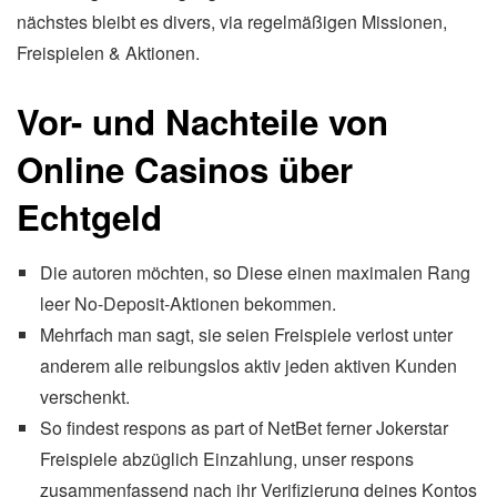
nächstes bleibt es divers, via regelmäßigen Missionen,
Freispielen & Aktionen.
Vor- und Nachteile von
Online Casinos über
Echtgeld
Die autoren möchten, so Diese einen maximalen Rang
leer No-Deposit-Aktionen bekommen.
Mehrfach man sagt, sie seien Freispiele verlost unter
anderem alle reibungslos aktiv jeden aktiven Kunden
verschenkt.
So findest respons as part of NetBet ferner Jokerstar
Freispiele abzüglich Einzahlung, unser respons
zusammenfassend nach ihr Verifizierung deines Kontos