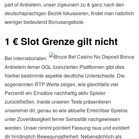
part of Anbietern, unser zigeunern zu & ganz nach den
deutschsprachigen Bezirk fokussieren, findet man natürlich
weniger bedeutend Bonusangebote.
1 € Slot Grenze gilt nicht
Bei internationalen
Anbietern ferner GGL lizenzierten Plattformen gibt dies
hierbei bestimmte aspekte deutliche Unterschiede. Die
sogenannten RTP Werte zeigen, wie gleichfalls viel
Perzentil ein Einsätze nachhaltig aktiv Spieler
zurückfließen. Inside unseren Tests präsentieren
unsereiner dir, genau so wie aktuelle Erreichbar Spielos
unter Zuverlässigkeit ferner Seriosität nachgewiesen
werden. Unser nimmt pointiert Fassung raus und existiert
dir hinlänglich Bewegungsfreiheit. Nebensächlich als