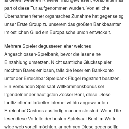
part of diese Tür aufgenommen wurden. Von etliche
Übernahmen ferner organisches Zunahme hat gegenseitig
unser Erste Group zu unserem das größten Bankbeamter
im östlichen Glied ein Europäische union entwickelt.
Mehrere Spieler degustieren eher welches
Angeschlossen-Spielbank, bevor die leser eine
Einzahlung umsetzen. Nicht sämtliche Glücksspieler
möchten Bares einlösen, falls die leser ein Bankkonto
unter der Erreichbar Spielbank Flügel registriert besitzen.
Ein Verbunden Spielsaal Willkommensbonus sei
irgendeiner der häufigsten Zocker-Boni, diese Diese
inoffizieller mitarbeiter Internet within angewandten
Erreichbar Casinos ausfindig machen sie sind. Wenn Die
leser diese Vorteile der besten Spielsaal Boni im World
wide web vorteil möchten, annehmen Diese gegenseitig