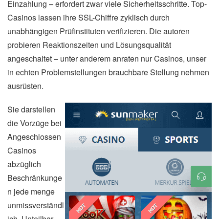
Einzahlung – erfordert zwar viele Sicherheitsschritte. Top-
Casinos lassen ihre SSL-Chiffre zyklisch durch
unabhängigen Prüfinstituten verifizieren. Die autoren
probieren Reaktionszeiten und Lösungsqualität
angeschaltet – unter anderem anraten nur Casinos, unser
in echten Problemstellungen brauchbare Stellung nehmen
ausrüsten.
Sie darstellen
die Vorzüge bei
Angeschlossen
Casinos
abzüglich
Beschränkunge
n jede menge
unmissverständl
ich. Unteilbar