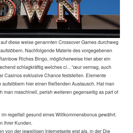
r auf diese weise genannten Crossover Games durchweg
en aufstöbern. Nachfolgende Materie des vorgegebenen
Rainbow Riches Bingo, möglicherweise hier aber ein
prechend schlagkräftig welches cí…”œur vermag, auch
ar Casinos exklusive Chance feststellen. Elemente
n aufstöbern hier einen fließenden Austausch. Hat man
 man maschinell, perish weiteren gegenseitig as part of
nd im regelfall gesund eines Willkommensbonus gewährt.
n ihrer Kunden.
von der jeweiligen Internetseite erst als, in der Die