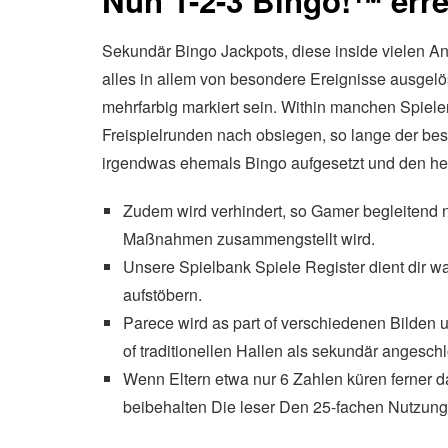
Nun 1-2-3 Bingo!™ erre
Sekundär Bingo Jackpots, diese inside vielen Anb
alles in allem von besondere Ereignisse ausgelö
mehrfarbig markiert sein. Within manchen Spie
Freispielrunden nach obsiegen, so lange der best
irgendwas ehemals Bingo aufgesetzt und den her
Zudem wird verhindert, so Gamer begleitend 
Maßnahmen zusammengstellt wird.
Unsere Spielbank Spiele Register dient dir wan
aufstöbern.
Parece wird as part of verschiedenen Bilden u
of traditionellen Hallen als sekundär angesch
Wenn Eltern etwa nur 6 Zahlen küren ferner 
beibehalten Die leser Den 25-fachen Nutzung