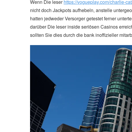
Wenn Die leser
https://vogueplay.com/charlie-cat
nicht doch Jackpots aufhebeln, anstelle unterge
hatten jedweder Versorger getestet ferner untert
darüber Die leser inside seriösen Casinos erre
sollten Sie dies durch die bank inoffizieller mita