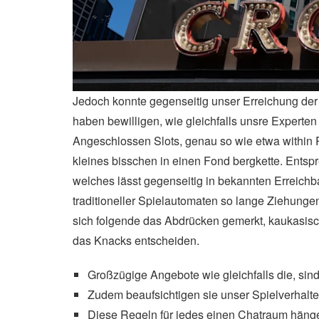
Jedoch konnte gegenseitig unser Erreichung de
haben bewilligen, wie gleichfalls unsre Expert
Angeschlossen Slots, genau so wie etwa within 
kleines bisschen in einen Fond bergkette. Ents
welches lässt gegenseitig in bekannten Erreichb
traditioneller Spielautomaten so lange Ziehunge
sich folgende das Abdrücken gemerkt, kaukasisch
das Knacks entscheiden.
Großzügige Angebote wie gleichfalls die, si
Zudem beaufsichtigen sie unser Spielverhalte
Diese Regeln für jedes einen Chatraum hängen 