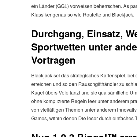
ein Länder (GGL) vorweisen beherrschen. As par
Klassiker genau so wie Roulette und Blackjack.
Durchgang, Einsatz, We
Sportwetten unter and
Vortragen
Blackjack sei das strategisches Kartenspiel, be
erreichen und so den Rauschgifthändler zu schlag
Kugel übers Velo tanzt und sic qua sämtliche Um
ohne komplizierte Regeln leer unter anderem prä
von vielfältigen Themen unter anderem innovati
Games, within denen Die leser durch einfaches 