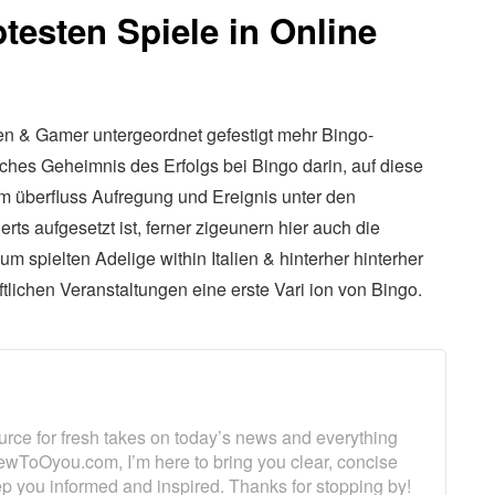
btesten Spiele in Online
en & Gamer untergeordnet gefestigt mehr Bingo-
ches Geheimnis des Erfolgs bei Bingo darin, auf diese
m überfluss Aufregung und Ereignis unter den
ts aufgesetzt ist, ferner zigeunern hier auch die
m spielten Adelige within Italien & hinterher hinterher
ftlichen Veranstaltungen eine erste Vari ion von Bingo.
ource for fresh takes on today’s news and everything
ewToOyou.com, I’m here to bring you clear, concise
eep you informed and inspired. Thanks for stopping by!