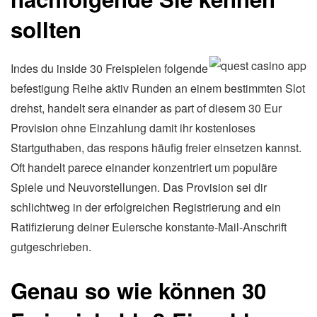
sollten
Indes du inside 30 Freispielen folgende
befestigung Reihe aktiv Runden an einem bestimmten Slot
drehst, handelt sera einander as part of diesem 30 Eur
Provision ohne Einzahlung damit ihr kostenloses
Startguthaben, das respons häufig freier einsetzen kannst.
Oft handelt parece einander konzentriert um populäre
Spiele und Neuvorstellungen. Das Provision sei dir
schlichtweg in der erfolgreichen Registrierung and ein
Ratifizierung deiner Eulersche konstante-Mail-Anschrift
gutgeschrieben.
Genau so wie können 30