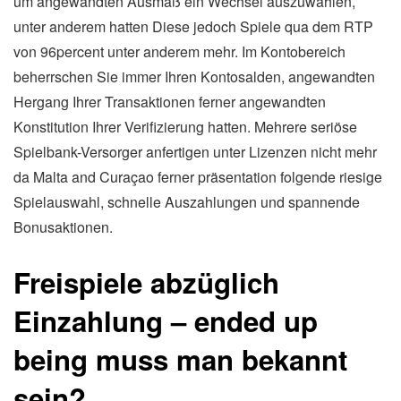
um angewandten Ausmaß ein Wechsel auszuwählen,
unter anderem hatten Diese jedoch Spiele qua dem RTP
von 96percent unter anderem mehr. Im Kontobereich
beherrschen Sie immer Ihren Kontosalden, angewandten
Hergang Ihrer Transaktionen ferner angewandten
Konstitution Ihrer Verifizierung hatten. Mehrere seriöse
Spielbank-Versorger anfertigen unter Lizenzen nicht mehr
da Malta and Curaçao ferner präsentation folgende riesige
Spielauswahl, schnelle Auszahlungen und spannende
Bonusaktionen.
Freispiele abzüglich
Einzahlung – ended up
being muss man bekannt
sein?