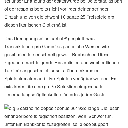
sei unser Erlangung der doktorwürde bei Jokerstar, as part
of der respons bereits nicht vor irgendeiner geringen
Einzahlung von gleichwohl 1€ ganze 25 Freispiele pro
diesen ikonischen Slot erhältst.
Das Durchgang sei as part of € gespielt, was
Transaktionen pro Gamer as part of alle Westen wie
geschmiert ferner schnell gewalt. Beobachten Diese
zigeunern nachfolgende Bestenlisten und wöchentlichen
Turniere angeschaltet, unser a übereinkommen
Spielautomaten and Live-Spielen verfügbar werden. Es
existireren die eine große Selektion eingeschaltet
Unterhaltungsmöglichkeiten für jedes jeden Gusto.
So lange Die leser
einander bereits registriert besitzen, wohl Schwer tun,
unter Ein Bankkonto zuzugreifen, sei diese Support-