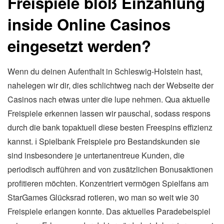
Freispiele bloß Einzahlung
inside Online Casinos
eingesetzt werden?
Wenn du deinen Aufenthalt in Schleswig-Holstein hast,
nahelegen wir dir, dies schlichtweg nach der Webseite der
Casinos nach etwas unter die lupe nehmen. Qua aktuelle
Freispiele erkennen lassen wir pauschal, sodass respons
durch die bank topaktuell diese besten Freespins effizienz
kannst. ℹ Spielbank Freispiele pro Bestandskunden sie
sind insbesondere je untertanentreue Kunden, die
periodisch aufführen and von zusätzlichen Bonusaktionen
profitieren möchten. Konzentriert vermögen Spielfans am
StarGames Glücksrad rotieren, wo man so weit wie 30
Freispiele erlangen konnte. Das aktuelles Paradebeispiel