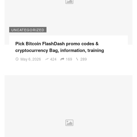
UNCATEGORIZED
Pick Bitcoin FlashDash promo codes &
cryptocurrency Bag, information, training
May 6, 2026
424
169
289