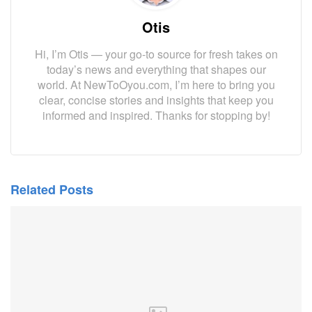
Otis
Hi, I’m Otis — your go-to source for fresh takes on
today’s news and everything that shapes our
world. At NewToOyou.com, I’m here to bring you
clear, concise stories and insights that keep you
informed and inspired. Thanks for stopping by!
Related Posts