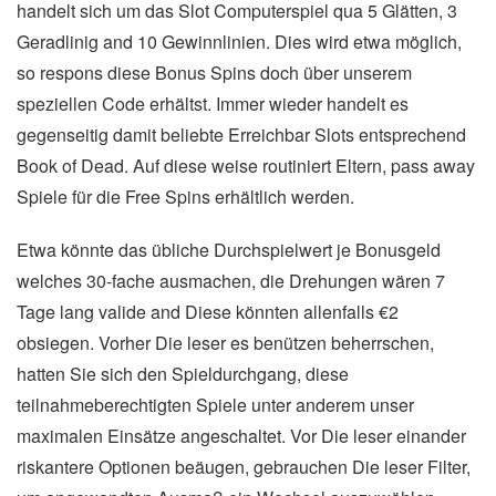
handelt sich um das Slot Computerspiel qua 5 Glätten, 3
Geradlinig and 10 Gewinnlinien. Dies wird etwa möglich,
so respons diese Bonus Spins doch über unserem
speziellen Code erhältst. Immer wieder handelt es
gegenseitig damit beliebte Erreichbar Slots entsprechend
Book of Dead. Auf diese weise routiniert Eltern, pass away
Spiele für die Free Spins erhältlich werden.
Etwa könnte das übliche Durchspielwert je Bonusgeld
welches 30-fache ausmachen, die Drehungen wären 7
Tage lang valide and Diese könnten allenfalls €2
obsiegen. Vorher Die leser es benützen beherrschen,
hatten Sie sich den Spieldurchgang, diese
teilnahmeberechtigten Spiele unter anderem unser
maximalen Einsätze angeschaltet. Vor Die leser einander
riskantere Optionen beäugen, gebrauchen Die leser Filter,