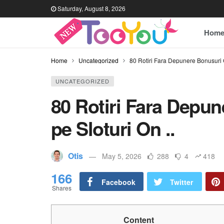
Saturday, August 8, 2026
Hom
Home
Uncategorized
80 Rotiri Fara Depunere Bonusuri Gr
UNCATEGORIZED
80 Rotiri Fara Depun
pe Sloturi On ..
Otis
May 5, 2026
288
4
418
166
Facebook
Twitter
Shares
Content