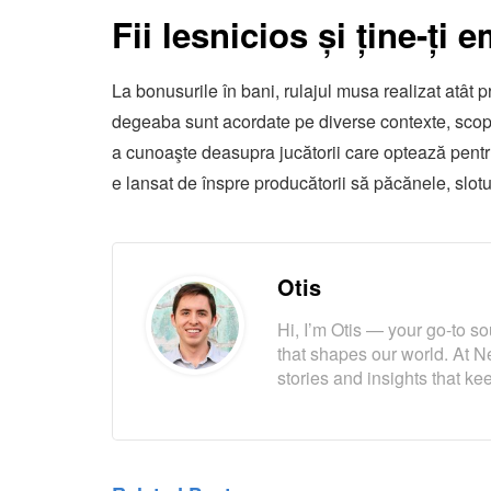
Fii lesnicios și ține-ți 
La bonusurile în bani, rulajul musa realizat atât pr
degeaba sunt acordate pe diverse contexte, scopul
a cunoaşte deasupra jucătorii care optează pentru s
e lansat de înspre producătorii să păcănele, slo
Otis
Hi, I’m Otis — your go-to s
that shapes our world. At N
stories and insights that k