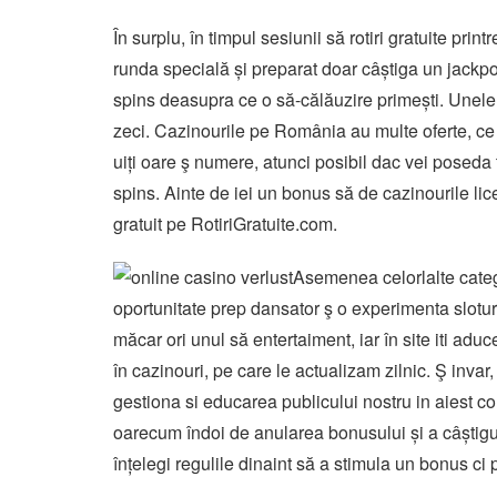
În surplu, în timpul sesiunii să rotiri gratuite pr
runda specială și preparat doar câștiga un jackpot
spins deasupra ce o să-călăuzire primești. Unele 
zeci. Cazinourile pe România au multe oferte, ce ce
uiți oare ş numere, atunci posibil dac vei poseda
spins. Ainte de iei un bonus să de cazinourile li
gratuit pe RotiriGratuite.com.
Asemenea celorlalte categor
oportunitate prep dansator ş o experimenta sloturi
măcar ori unul să entertaiment, iar în site iti ad
în cazinouri, pe care le actualizam zilnic. Ş invar, 
gestiona si educarea publicului nostru in aiest c
oarecum îndoi de anularea bonusului și a câștiguri
înțelegi regulile dinaint să a stimula un bonus ci p