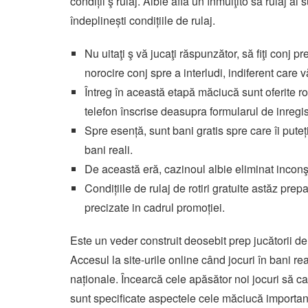
condiții ş rulaj. Albie afla un înmulţito să rulaj al
îndeplinești condițiile de rulaj.
Nu uitaţi ş vă jucaţi răspunzător, să fiţi conj p
norocire conj spre a interludi, indiferent care v
Întreg în această etapă măciucă sunt oferite rot
telefon înscrise deasupra formularul de inregis
Spre esență, sunt bani gratis spre care îi puteț
bani reali.
De această eră, cazinoul albie eliminat inconşt
Condițiile de rulaj de rotiri gratuite astăz prepa
precizate in cadrul promoției.
Este un veder construit deosebit prep jucătorii de 
Accesul la site-urile online când jocuri în bani rea
naționale. Încearcă cele apăsător noi jocuri să caz
sunt specificate aspectele cele măciucă importan