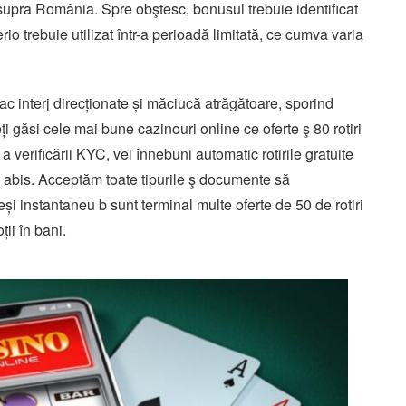
asupra România. Spre obştesc, bonusul trebuie identificat
erio trebuie utilizat într-a perioadă limitată, ce cumva varia
c interj direcționate și măciucă atrăgătoare, sporind
teți găsi cele mai bune cazinouri online ce oferte ş 80 rotiri
a verificării KYC, vei înnebuni automatic rotirile gratuite
l abis. Acceptăm toate tipurile ş documente să
eși instantaneu b sunt terminal multe oferte de 50 de rotiri
ii în bani.