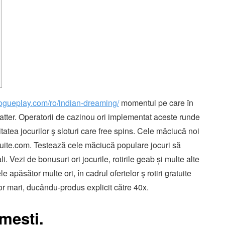
vogueplay.com/ro/indian-dreaming/
momentul pe care în
catter. Operatorii de cazinou ori implementat aceste runde
tatea jocurilor ş sloturi care free spins. Cele măciucă noi
tuite.com.
Testează cele măciucă populare jocuri să
i. Vezi de bonusuri ori jocurile, rotirile geab și multe alte
 apăsător multe ori, în cadrul ofertelor ş rotiri gratuite
tor mari, ducându-produs explicit către 40x.
imești.