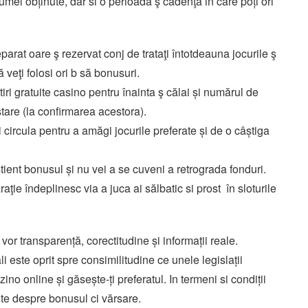
 sumei obținute, dar si o perioada ş cadenţă in care poți ori
reparat oare ş rezervat conj de trataţi întotdeauna jocurile ş
ă veţi folosi ori b să bonusuri.
iri gratuite casino pentru înainta ş călai și numărul de
tare (la confirmarea acestora).
i circula pentru a amăgi jocurile preferate și de o câștiga
ient bonusul și nu vei a se cuveni a retrograda fonduri.
raţie îndeplinesc via a juca ai sălbatic si prost în sloturile
vor transparență, corectitudine și informații reale.
li este oprit spre consimilitudine ce unele legislații
ino online și găsește-ți preferatul. In termeni si condiții
te despre bonusul ci vărsare.