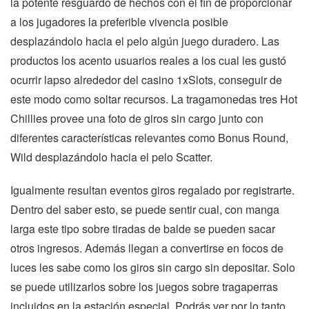
la potente resguardo de hechos con el fin de proporcionar
a los jugadores la preferible vivencia posible
desplazándolo hacia el pelo algún juego duradero. Las
productos los acento usuarios reales a los cual les gustó
ocurrir lapso alrededor del casino 1xSlots, conseguir de
este modo­ como soltar recursos. La tragamonedas tres Hot
Chillies provee una foto de giros sin cargo junto con
diferentes características relevantes como Bonus Round,
Wild desplazándolo hacia el pelo Scatter.
Igualmente resultan eventos giros regalado por registrarte.
Dentro del saber esto, se puede sentir cual, con manga
larga este tipo sobre tiradas de balde se pueden sacar
otros ingresos. Además llegan a convertirse en focos de
luces les sabe como los giros sin cargo sin depositar. Solo
se puede utilizarlos sobre los juegos sobre tragaperras
incluidos en la estación especial. Podrás ver por lo tanto