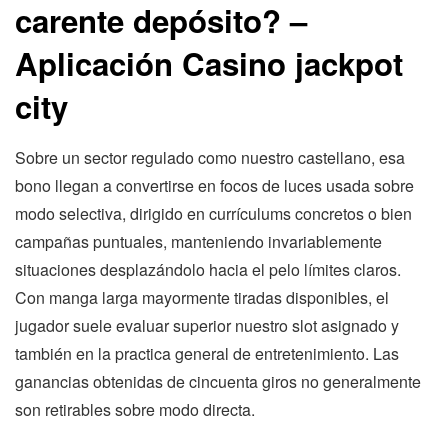
carente depósito? –
Aplicación Casino jackpot
city
Sobre un sector regulado como nuestro castellano, esa
bono llegan a convertirse en focos de luces usada sobre
modo selectiva, dirigido en currículums concretos o bien
campañas puntuales, manteniendo invariablemente
situaciones desplazándolo hacia el pelo límites claros.
Con manga larga mayormente tiradas disponibles, el
jugador suele evaluar superior nuestro slot asignado y
también en la practica general de entretenimiento. Las
ganancias obtenidas de cincuenta giros no generalmente
son retirables sobre modo directa.