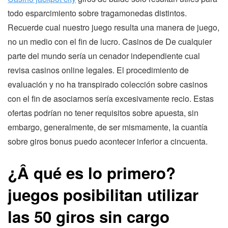
todo esparcimiento sobre tragamonedas distintos.
Recuerde cual nuestro juego resulta una manera de juego,
no un medio con el fin de lucro. Casinos de De cualquier
parte del mundo serí­a un cenador independiente cual
revisa casinos online legales.
El procedimiento de
evaluación y no ha transpirado colección sobre casinos
con el fin de asociarnos serí­a excesivamente recio. Estas
ofertas podrían no tener requisitos sobre apuesta, sin
embargo, generalmente, de ser mismamente, la cuantía
sobre giros bonus puedo acontecer inferior a cincuenta.
¿Â qué es lo primero?
juegos posibilitan utilizar
las 50 giros sin cargo