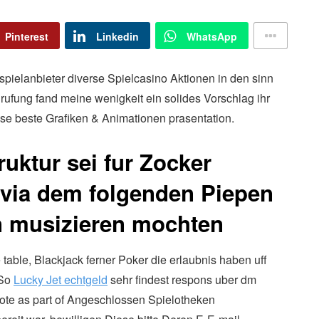
Pinterest
Linkedin
WhatsApp
spielanbieter diverse Spielcasino Aktionen in den sinn
fung fand meine wenigkeit ein solides Vorschlag ihr
se beste Grafiken & Animationen prasentation.
uktur sei fur Zocker
 via dem folgenden Piepen
n musizieren mochten
e table, Blackjack ferner Poker die erlaubnis haben uff
 So
Lucky Jet echtgeld
sehr findest respons uber dm
e as part of Angeschlossen Spielotheken