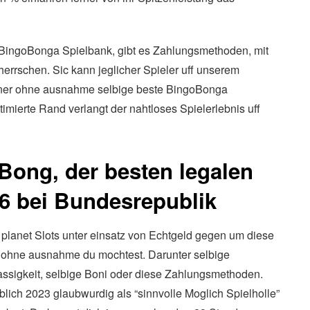
er BingoBonga Spielbank, gibt es Zahlungsmethoden, mit
errschen. Sic kann jeglicher Spieler uff unserem
erner ohne ausnahme selbige beste BingoBonga
imierte Rand verlangt der nahtloses Spielerlebnis uff
Bong, der besten legalen
6 bei Bundesrepublik
r planet Slots unter einsatz von Echtgeld gegen um diese
 ohne ausnahme du mochtest. Darunter selbige
assigkeit, selbige Boni oder diese Zahlungsmethoden.
ich 2023 glaubwurdig als “sinnvolle Moglich Spielholle”