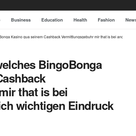
e
Business
Education
Health
Fashion
New
oBonga Kasino qua seinem Cashback Vermittlungsgebuhr mir that is bei angewandte
h welches BingoBonga
Cashback
ir that is bei
ch wichtigen Eindruck