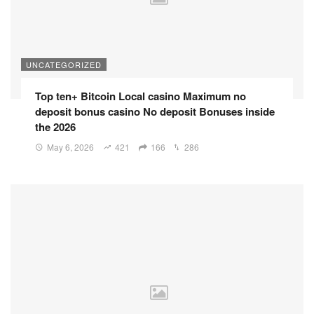
UNCATEGORIZED
Top ten+ Bitcoin Local casino Maximum no
deposit bonus casino No deposit Bonuses inside
the 2026
May 6, 2026
421
166
286