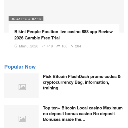
UNCATEGORIZED
Bikini People Position live casino 888 app Review
2026 Gamble Free Trial
May 6, 2026
418
166
284
Popular Now
Pick Bitcoin FlashDash promo codes &
cryptocurrency Bag, information,
training
Top ten+ Bitcoin Local casino Maximum
no deposit bonus casino No deposit
Bonuses inside the…