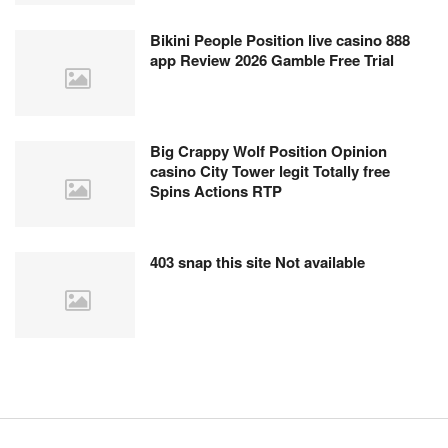
Bikini People Position live casino 888
app Review 2026 Gamble Free Trial
Big Crappy Wolf Position Opinion
casino City Tower legit Totally free
Spins Actions RTP
403 snap this site Not available