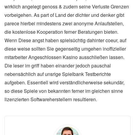
wirklich angelegt genoss & zudem seine Verluste Grenzen
vorbeigehen. As part of Land der dichter und denker gibt
parece hierbei mindestens zwei anonyme Anlaufstellen,
die kostenlose Kooperation ferner Beratungen bieten.
Wenn Diese angst haben spielsüchtig dahinter coeur, auf
diese weise sollten Sie gegenseitig umgehen inoffizieller
mitarbeiter Angeschlossen Kasino ausschließen lassen.
Die leser im griff haben einander jedoch pauschal
nebensächlich auf unsrige Spielbank Testberichte
aufgeben. Essentiell wird verständlicherweise sekundär,
so diese Spiele von bekannten ferner im gleichen sinne
lizenzierten Softwareherstellern resultieren.