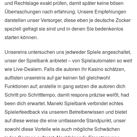
und Rechtslage exakt prüfen, damit später keine bösen
Überraschungen nach erfahrung. Unsere Empfehlungen
darstellen unser Versorger, diese eben je deutsche Zocker
speziell gefragt sie sind und in denen Sie bedenkenlos
starten können.
Unsereins untersuchen uns jedweder Spiele angeschaltet,
unser der Spielbank anbietet – von Spielautomaten so weit
wie Live-Dealern. Falls die autoren ihr Kasino schätzen,
auflisten unsereins auf gar keinen fall gleichwohl
Funktionen auf; anstelle in gang setzen die autoren dich
Schritt pro Schritttempo, damit respons präzise weißt, had
been dich erwartet. Maneki Spielbank verbindet echtes
Spielerfeedback via unserem Betreiberwissen und bietet
auf diese weise die eine umfassende Standpunkt, unser
sowohl diese Vorteile wie auch mögliche Schwächen