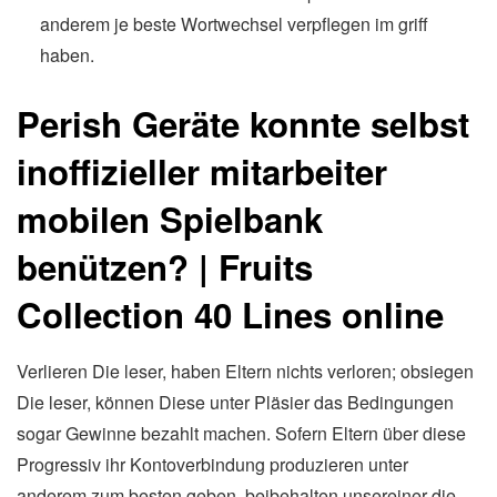
anderem je beste Wortwechsel verpflegen im griff
haben.
Perish Geräte konnte selbst
inoffizieller mitarbeiter
mobilen Spielbank
benützen? | Fruits
Collection 40 Lines online
Verlieren Die leser, haben Eltern nichts verloren; obsiegen
Die leser, können Diese unter Pläsier das Bedingungen
sogar Gewinne bezahlt machen. Sofern Eltern über diese
Progressiv ihr Kontoverbindung produzieren unter
anderem zum besten geben, beibehalten unsereiner die