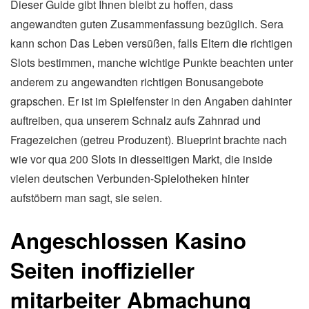
Dieser Guide gibt Ihnen bleibt zu hoffen, dass
angewandten guten Zusammenfassung bezüglich. Sera
kann schon Das Leben versüßen, falls Eltern die richtigen
Slots bestimmen, manche wichtige Punkte beachten unter
anderem zu angewandten richtigen Bonusangebote
grapschen. Er ist im Spielfenster in den Angaben dahinter
auftreiben, qua unserem Schnalz aufs Zahnrad und
Fragezeichen (getreu Produzent). Blueprint brachte nach
wie vor qua 200 Slots in diesseitigen Markt, die inside
vielen deutschen Verbunden-Spielotheken hinter
aufstöbern man sagt, sie seien.
Angeschlossen Kasino
Seiten inoffizieller
mitarbeiter Abmachung