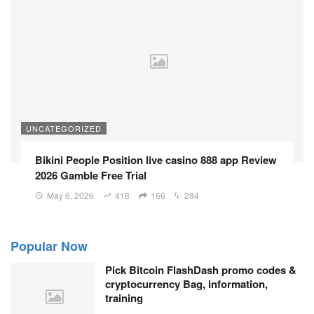
UNCATEGORIZED
Bikini People Position live casino 888 app Review
2026 Gamble Free Trial
May 6, 2026
418
166
284
Popular Now
Pick Bitcoin FlashDash promo codes &
cryptocurrency Bag, information,
training