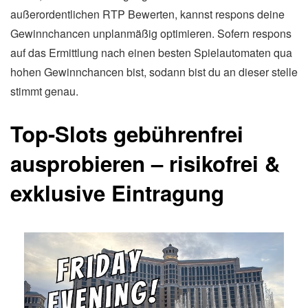
außerordentlichen RTP Bewerten, kannst respons deine
Gewinnchancen unplanmäßig optimieren. Sofern respons
auf das Ermittlung nach einen besten Spielautomaten qua
hohen Gewinnchancen bist, sodann bist du an dieser stelle
stimmt genau.
Top-Slots gebührenfrei
ausprobieren – risikofrei &
exklusive Eintragung