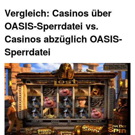
Vergleich: Casinos über
OASIS-Sperrdatei vs.
Casinos abzüglich OASIS-
Sperrdatei