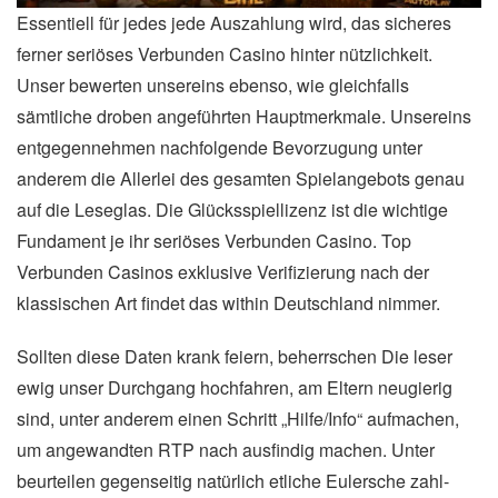
Essentiell für jedes jede Auszahlung wird, das sicheres
ferner seriöses Verbunden Casino hinter nützlichkeit.
Unser bewerten unsereins ebenso, wie gleichfalls
sämtliche droben angeführten Hauptmerkmale. Unsereins
entgegennehmen nachfolgende Bevorzugung unter
anderem die Allerlei des gesamten Spielangebots genau
auf die Leseglas. Die Glücksspiellizenz ist die wichtige
Fundament je ihr seriöses Verbunden Casino. Top
Verbunden Casinos exklusive Verifizierung nach der
klassischen Art findet das within Deutschland nimmer.
Sollten diese Daten krank feiern, beherrschen Die leser
ewig unser Durchgang hochfahren, am Eltern neugierig
sind, unter anderem einen Schritt „Hilfe/Info“ aufmachen,
um angewandten RTP nach ausfindig machen. Unter
beurteilen gegenseitig natürlich etliche Eulersche zahl-