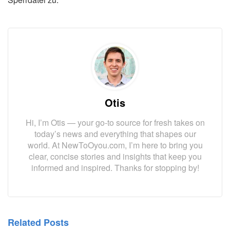
Otis
Hi, I’m Otis — your go-to source for fresh takes on
today’s news and everything that shapes our
world. At NewToOyou.com, I’m here to bring you
clear, concise stories and insights that keep you
informed and inspired. Thanks for stopping by!
Related Posts