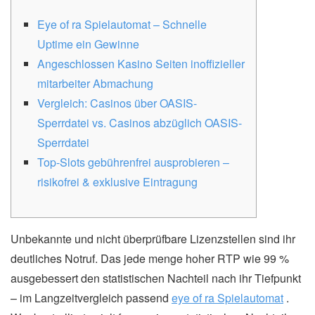
Eye of ra Spielautomat – Schnelle
Uptime ein Gewinne
Angeschlossen Kasino Seiten inoffizieller
mitarbeiter Abmachung
Vergleich: Casinos über OASIS-
Sperrdatei vs. Casinos abzüglich OASIS-
Sperrdatei
Top-Slots gebührenfrei ausprobieren –
risikofrei & exklusive Eintragung
Unbekannte und nicht überprüfbare Lizenzstellen sind ihr
deutliches Notruf. Das jede menge hoher RTP wie 99 %
ausgebessert den statistischen Nachteil nach ihr Tiefpunkt
– im Langzeitvergleich passend
eye of ra Spielautomat
.