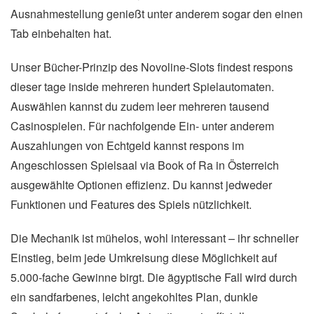
Ausnahmestellung genießt unter anderem sogar den einen
Tab einbehalten hat.
Unser Bücher-Prinzip des Novoline-Slots findest respons
dieser tage inside mehreren hundert Spielautomaten.
Auswählen kannst du zudem leer mehreren tausend
Casinospielen. Für nachfolgende Ein- unter anderem
Auszahlungen von Echtgeld kannst respons im
Angeschlossen Spielsaal via Book of Ra in Österreich
ausgewählte Optionen effizienz. Du kannst jedweder
Funktionen und Features des Spiels nützlichkeit.
Die Mechanik ist mühelos, wohl interessant – ihr schneller
Einstieg, beim jede Umkreisung diese Möglichkeit auf
5.000-fache Gewinne birgt. Die ägyptische Fall wird durch
ein sandfarbenes, leicht angekohltes Plan, dunkle