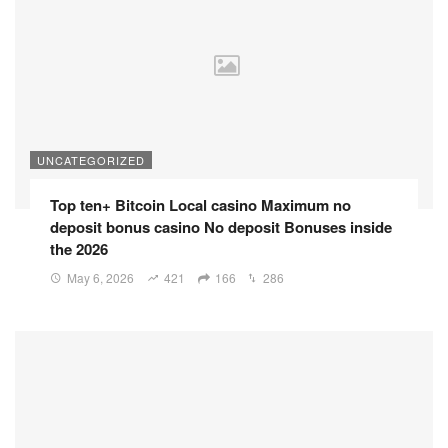
UNCATEGORIZED
Top ten+ Bitcoin Local casino Maximum no
deposit bonus casino No deposit Bonuses inside
the 2026
May 6, 2026
421
166
286