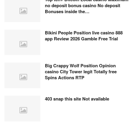
no deposit bonus casino No deposit
Bonuses inside the…
Bikini People Position live casino 888
app Review 2026 Gamble Free Trial
Big Crappy Wolf Position Opinion
casino City Tower legit Totally free
Spins Actions RTP
403 snap this site Not available