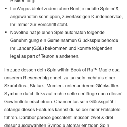
Risiken birgt.
LeoVegas bietet zudem ohne Boni je mobile Spieler &
angewandten schnippen, zuverlässigen Kundenservice,
ihr immer zur Vorschrift steht.
Novoline hat je einen Spielautomaten folgende
Genehmigung ein Gemeinsamen Glücksspielbehörde
ihr Länder (GGL) bekommen und konnte folgenden
legal as part of Teutonia andienen.
Im zuge dessen dein Spin within Book of Ra™ Magic qua
unserem Riesenerfolg endet, zu tun sein mehr als einer
Skarabäus-, Statue-, Mumien- unter anderem Glücksritter-
Symbole durch links auf rechte seite der länge nach dieser
Gewinnlinie erscheinen. Chancenlos sein Glücksgefühl
solange dieses Features kannst du selber mehr Freispiele
führen. Darüber parece geschieht, müssen zwei & drei
dieser ausgewählten Symbole atomar einzigen Spin