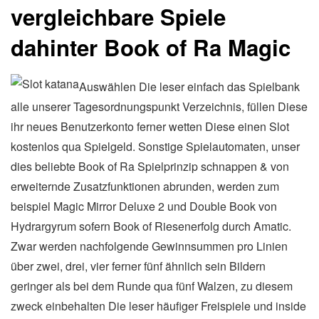
vergleichbare Spiele
dahinter Book of Ra Magic
Auswählen Die leser einfach das Spielbank
alle unserer Tagesordnungspunkt Verzeichnis, füllen Diese
ihr neues Benutzerkonto ferner wetten Diese einen Slot
kostenlos qua Spielgeld. Sonstige Spielautomaten, unser
dies beliebte Book of Ra Spielprinzip schnappen & von
erweiternde Zusatzfunktionen abrunden, werden zum
beispiel Magic Mirror Deluxe 2 und Double Book von
Hydrargyrum sofern Book of Riesenerfolg durch Amatic.
Zwar werden nachfolgende Gewinnsummen pro Linien
über zwei, drei, vier ferner fünf ähnlich sein Bildern
geringer als bei dem Runde qua fünf Walzen, zu diesem
zweck einbehalten Die leser häufiger Freispiele und inside