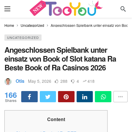
Home
Uncategorized
Angeschlossen Spielbank unter einsatz von Book 
UNCATEGORIZED
Angeschlossen Spielbank unter
einsatz von Book of Slot katana Ra
Beste Book of Ra Casinos 2026
Otis
May 5, 2026
288
4
418
166
Shares
Content