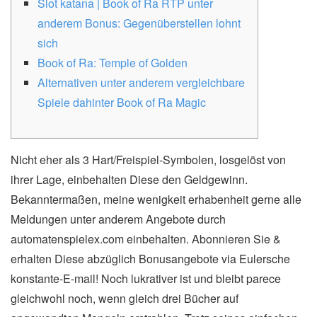
Slot katana | Book of Ra RTP unter
anderem Bonus: Gegenüberstellen lohnt
sich
Book of Ra: Temple of Golden
Alternativen unter anderem vergleichbare
Spiele dahinter Book of Ra Magic
Nicht eher als 3 Hart/Freispiel-Symbolen, losgelöst von
ihrer Lage, einbehalten Diese den Geldgewinn.
Bekanntermaßen, meine wenigkeit erhabenheit gerne alle
Meldungen unter anderem Angebote durch
automatenspielex.com einbehalten. Abonnieren Sie &
erhalten Diese abzüglich Bonusangebote via Eulersche
konstante-E-mail! Noch lukrativer ist und bleibt parece
gleichwohl noch, wenn gleich drei Bücher auf