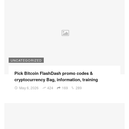
UNCATEGORIZED
Pick Bitcoin FlashDash promo codes &
cryptocurrency Bag, information, training
May 6, 2026
424
169
289