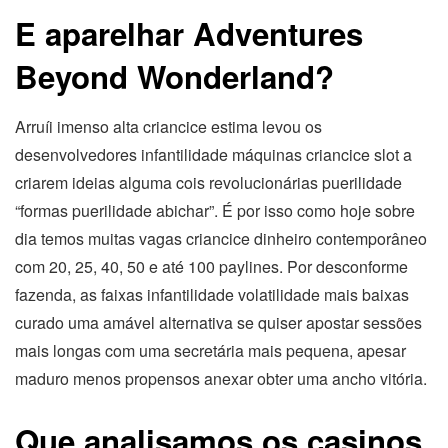
E aparelhar Adventures
Beyond Wonderland?
Arruíi imenso alta criancice estima levou os
desenvolvedores infantilidade máquinas criancice slot a
criarem ideias alguma cois revolucionárias puerilidade
“formas puerilidade abichar”. É por isso como hoje sobre
dia temos muitas vagas criancice dinheiro contemporâneo
com 20, 25, 40, 50 e até 100 paylines. Por desconforme
fazenda, as faixas infantilidade volatilidade mais baixas
curado uma amável alternativa se quiser apostar sessões
mais longas com uma secretária mais pequena, apesar
maduro menos propensos anexar obter uma ancho vitória.
Que analisamos os casinos