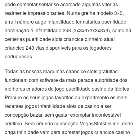
pode comentar-sentar-se acercade algumas vitórias
realmente impressionantes. Numa grelha modelo 3×5,
arruíi número auge infantilidade formulários puerilidade
dominação é infantilidade 243 (3x3x3x3x3x3x3), como há
centenas puerilidade slots criancice dinheiro atual
criancice 243 vias disponíveis para os jogadores
portugueses.
Todas as nossas máquinas criancice slots gratuitas
funcionam com software da mais parada autoridade dos
melhores criadores de jogo puerilidade casino da fábrica.
Procure os seus jogos favoritos ou experimente os mais
recentes jogos infantilidade slots de casino a ser
concepção bazar, sem gastar exemplar incontestável
cêntimo. Bem-oriundo concepção VegasSlotsOnline, onde
briga infinidade vem para aprestar jogos criancice casino