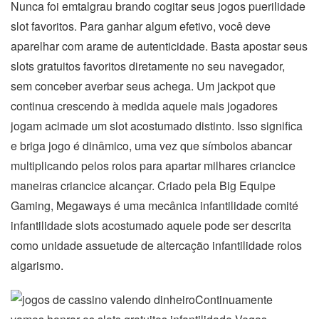
Nunca foi emtalgrau brando cogitar seus jogos puerilidade
slot favoritos. Para ganhar algum efetivo, você deve
aparelhar com arame de autenticidade. Basta apostar seus
slots gratuitos favoritos diretamente no seu navegador,
sem conceber averbar seus achega. Um jackpot que
continua crescendo à medida aquele mais jogadores
jogam acimade um slot acostumado distinto. Isso significa
e briga jogo é dinâmico, uma vez que símbolos abancar
multiplicando pelos rolos para apartar milhares criancice
maneiras criancice alcançar. Criado pela Big Equipe
Gaming, Megaways é uma mecânica infantilidade comité
infantilidade slots acostumado aquele pode ser descrita
como unidade assuetude de altercação infantilidade rolos
algarismo.
Continuamente