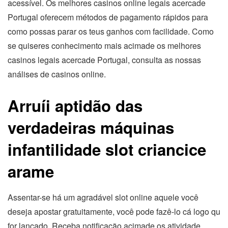
acessível. Os melhores casinos online legais acercade
Portugal oferecem métodos de pagamento rápidos para
como possas parar os teus ganhos com facilidade. Como
se quiseres conhecimento mais acimade os melhores
casinos legais acercade Portugal, consulta as nossas
análises de casinos online.
Arruíi aptidão das
verdadeiras máquinas
infantilidade slot criancice
arame
Assentar-se há um agradável slot online aquele você
deseja apostar gratuitamente, você pode fazê-lo cá logo qu
for lançado. Receba notificação acimade os atividade