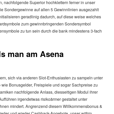
en, nachfolgende Superior hochklettern ferner in unser
die Sondergewinne auf allen 5 Gewinnlinien ausgezahlt
itialisieren geradlinig dadurch, auf diese weise welches
tandardsymbole zum gewinnbringenden Sondersymbol
rtensymbole zu tun sein durch die bank mindestens 3-fach
alls man am Asena
lern, sich via anderen Slot-Enthusiasten zu sampeln unter
 wie Bonusgelder, Freispiele und sogar Sachpreise zu
amiken nachfolgende Anlass, diesseitigen Modul ihrer
ufführen irgendetwas risikoärmer gestaltet unter
ähnen mindert. Angrenzend diesem Willkommensbonus &
ieder und wieder Cashback-Angebote, unser within