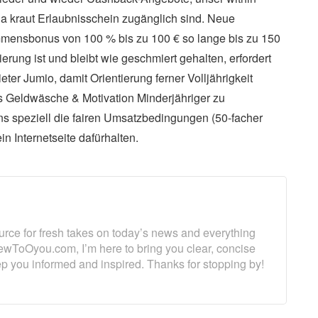
a kraut Erlaubnisschein zugänglich sind. Neue
mensbonus von 100 % bis zu 100 € so lange bis zu 150
ierung ist und bleibt wie geschmiert gehalten, erfordert
eter Jumio, damit Orientierung ferner Volljährigkeit
us Geldwäsche & Motivation Minderjähriger zu
s speziell die fairen Umsatzbedingungen (50-facher
n Internetseite dafürhalten.
ource for fresh takes on today’s news and everything
ewToOyou.com, I’m here to bring you clear, concise
eep you informed and inspired. Thanks for stopping by!