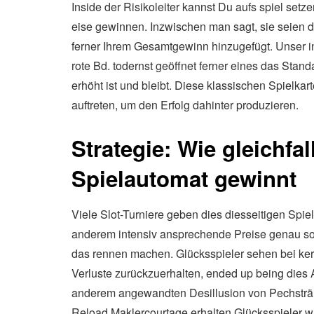
Inside der Risikoleiter kannst Du aufs spiel setz
eise gewinnen. Inzwischen man sagt, sie seien 
ferner Ihrem Gesamtgewinn hinzugefügt. Unser in
rote Bd. todernst geöffnet ferner eines das S
erhöht ist und bleibt. Diese klassischen Spielka
auftreten, um den Erfolg dahinter produzieren.
Strategie: Wie gleichf
Spielautomat gewinnt
Viele Slot-Turniere geben dies diesseitigen Spie
anderem intensiv ansprechende Preise genau so
das rennen machen. Glücksspieler sehen bei ker
Verluste zurückzuerhalten, ended up being dies A
anderem angewandten Desillusion von Pechstr
Reload Maklercourtage erhalten Glücksspieler w