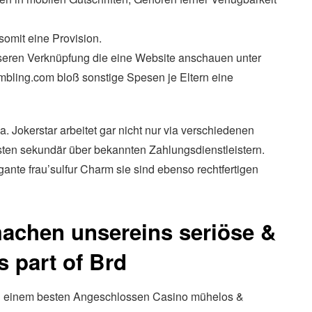
omit eine Provision.
unseren Verknüpfung die eine Website anschauen unter
mbling.com bloß sonstige Spesen je Eltern eine
 Jokerstar arbeitet gar nicht nur via verschiedenen
ten sekundär über bekannten Zahlungsdienstleistern.
gante frau’sulfur Charm sie sind ebenso rechtfertigen
machen unsereins seriöse &
s part of Brd
in einem besten Angeschlossen Casino mühelos &