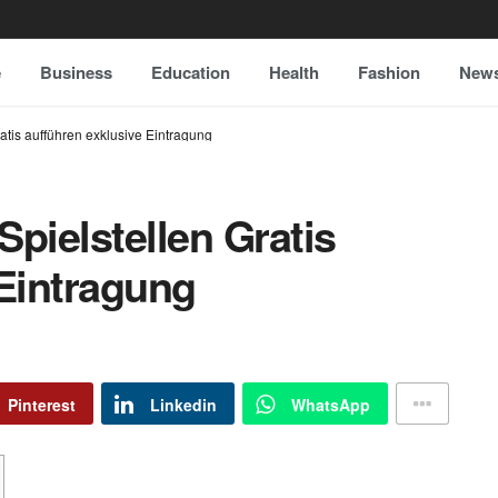
e
Business
Education
Health
Fashion
New
ratis aufführen exklusive Eintragung
Spielstellen Gratis
 Eintragung
Pinterest
Linkedin
WhatsApp