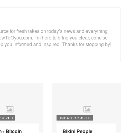
ource for fresh takes on today’s news and everything
ewToOyou.com, I’m here to bring you clear, concise
eep you informed and inspired. Thanks for stopping by!
ORIZED
UNCATEGORIZED
n+ Bitcoin
Bikini People