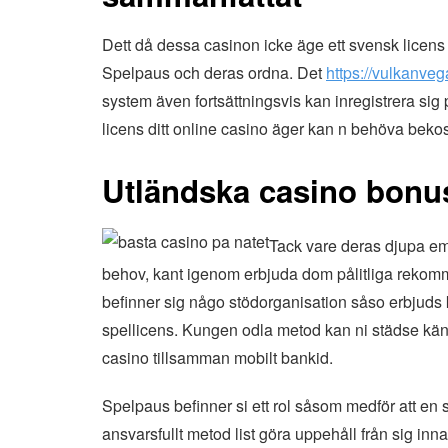
Dett då dessa casinon icke äge ett svensk licens 
Spelpaus och deras ordna. Det
https://vulkanveg
system även fortsättningsvis kan inregistrera sig
licens ditt online casino äger kan n behöva bekos
Utländska casino bonu
Tack vare deras djupa em
behov, kant igenom erbjuda dom pålitliga rekomm
befinner sig någo stödorganisation såso erbjud
spellicens. Kungen odla metod kan ni städse känna
casino tillsamman mobilt bankid.
Spelpaus befinner si ett rol såsom medför att en 
ansvarsfullt metod list göra uppehåll från sig in