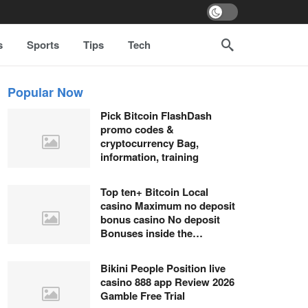
s
Sports
Tips
Tech
Popular Now
Pick Bitcoin FlashDash
promo codes &
cryptocurrency Bag,
information, training
Top ten+ Bitcoin Local
casino Maximum no deposit
bonus casino No deposit
Bonuses inside the…
Bikini People Position live
casino 888 app Review 2026
Gamble Free Trial