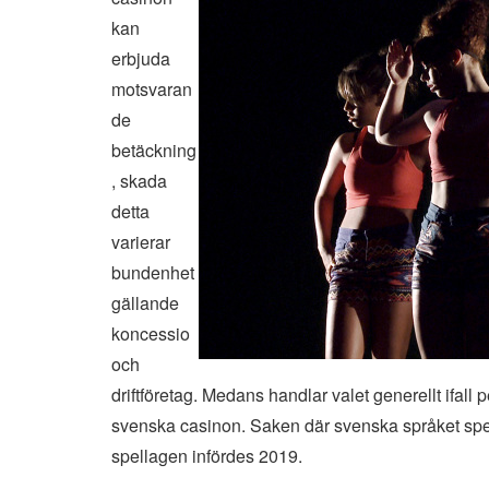
kan
erbjuda
motsvaran
de
betäckning
, skada
detta
varierar
bundenhet
gällande
koncessio
och
driftföretag. Medans handlar valet generellt ifal
svenska casinon. Saken där svenska språket sp
spellagen infördes 2019.