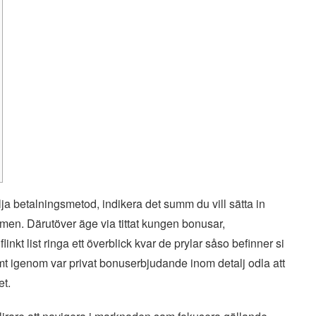
ja betalningsmetod, indikera det summ du vill sätta in
men. Därutöver äge via tittat kungen bonusar,
inkt list ringa ett överblick kvar de prylar såso befinner si
mt igenom var privat bonuserbjudande inom detalj odla att
et.