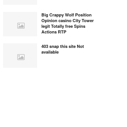
Big Crappy Wolf Position
Opinion casino City Tower
legit Totally free Spins
Actions RTP
403 snap this site Not
available