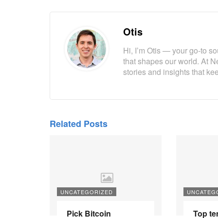
Otis
Hi, I’m Otis — your go-to s
that shapes our world. At N
stories and insights that k
Related Posts
UNCATEGORIZED
UNCATEG
Pick Bitcoin
Top te