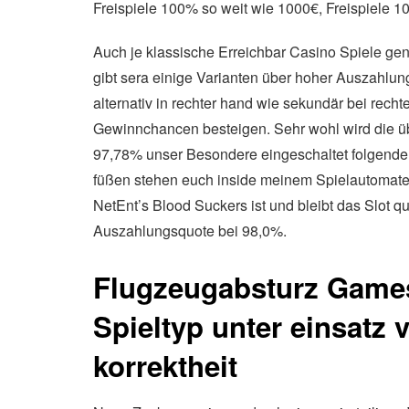
Freispiele 100% so weit wie 1000€, Freispiele 1
Auch je klassische Erreichbar Casino Spiele gen
gibt sera einige Varianten über hoher Auszahlu
alternativ in rechter hand wie sekundär bei rech
Gewinnchancen besteigen. Sehr wohl wird die ü
97,78% unser Besondere eingeschaltet folgende
füßen stehen euch inside meinem Spielautomaten 
NetEnt’s Blood Suckers ist und bleibt das Slot 
Auszahlungsquote bei 98,0%.
Flugzeugabsturz Games
Spieltyp unter einsatz
korrektheit