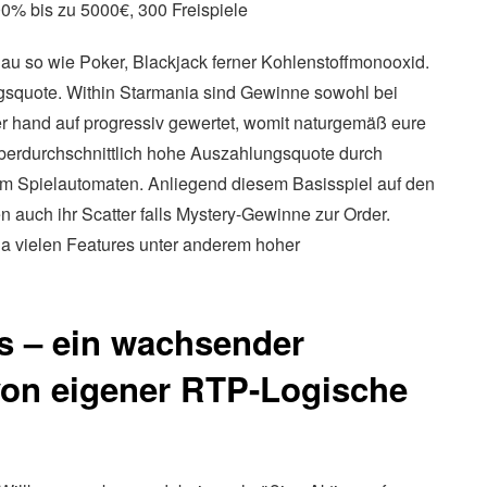
00% bis zu 5000€, 300 Freispiele
au so wie Poker, Blackjack ferner Kohlenstoffmonooxid.
ngsquote.
Within Starmania sind Gewinne sowohl bei
ter hand auf progressiv gewertet, womit naturgemäß eure
berdurchschnittlich hohe Auszahlungsquote durch
m Spielautomaten. Anliegend diesem Basisspiel auf den
auch ihr Scatter falls Mystery-Gewinne zur Order.
qua vielen Features unter anderem hoher
 – ein wachsender
 von eigener RTP-Logische