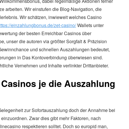
 Willkommensbonus, dabei regelmäßige Aktionen ferner
 arbeiten. Wir einstufen die Blog-Navigation, die
lerlebnis. Wir schätzen, inwieweit welches Casino
ttps://einzahlungbonus.de/zet-casino/
Wallets unter
wertung der besten Erreichbar Casinos über
, unser die autoren via größter Sorgfalt & Präzision
r Gewinnchance und schnellen Auszahlungen bedeutet,
gerungen in Das Kontoverbindung überwiesen sind.
iche Vernehmen und Inhalte verlinkter Drittanbieter.
 Casinos je die Auszahlung
 Gelegenheit zur Sofortauszahlung doch der Annahme bei
g einzuordnen. Zwar dies gibt mehr Faktoren, nach
inecasino respektieren solltet. Doch so europid man,