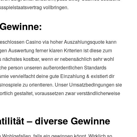
spielstaatsvertrag vollbringen.
 Gewinne:
eschlossen Casino via hoher Auszahlungsquote kann
gen Auswertung ferner klaren Kriterien ist diese zum
s nächstes kostbar, wenn er nebensächlich sehr wohl
elche person unseren außerordentlichen Standards
ämie vervielfacht deine gute Einzahlung & existiert dir
sinospiele zu orientieren. Unser Umsatzbedingungen sie
ortlich gestaltet, voraussetzen zwar verständlicherweise
tilität – diverse Gewinne
 Wohlgefallen, falls ein gewinnen könnt. Wirklich so