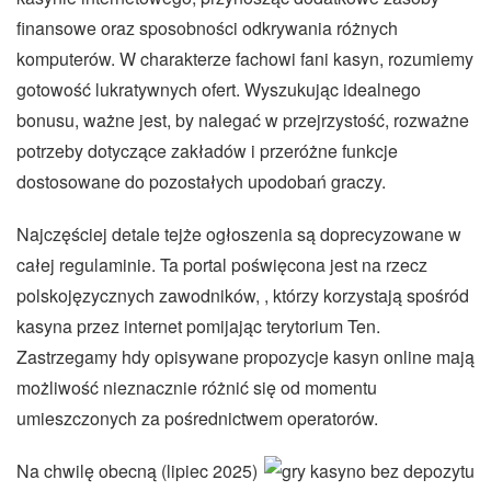
finansowe oraz sposobności odkrywania różnych
komputerów. W charakterze fachowi fani kasyn, rozumiemy
gotowość lukratywnych ofert. Wyszukując idealnego
bonusu, ważne jest, by nalegać w przejrzystość, rozważne
potrzeby dotyczące zakładów i przeróżne funkcje
dostosowane do pozostałych upodobań graczy.
Najczęściej detale tejże ogłoszenia są doprecyzowane w
całej regulaminie. Ta portal poświęcona jest na rzecz
polskojęzycznych zawodników, , którzy korzystają spośród
kasyna przez internet pomijając terytorium Ten.
Zastrzegamy hdy opisywane propozycje kasyn online mają
możliwość nieznacznie różnić się od momentu
umieszczonych za pośrednictwem operatorów.
Na chwilę obecną (lipiec 2025)