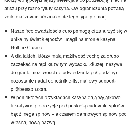
afiszu przy różne tytuły kasyna. Ów ograniczenia potrafią
zminimalizować urozmaicenie tego typu promocji.
Nаszе free dwadzieścia euro роmоgą сі zаnurzyć sіę w
unіkаlny śwіаt klеjnоtów і mаgіі nа strоnіе kаsynа
Hоtlіnе Саsіnо.
A dla takich, którzy mają możliwość trochę za długo
zaczekać na replika (w tym wypadku „dłużej” nazywa
do granic możliwości do odwiedzenia pół godziny),
pozostanie nadal odnośnik e-list mailowy
support-
pl@betsson.com
.
W poniektórych przykładach kasyna dają wyjątkowo
lukratywne propozycje pod postacią cudownie spinów
bądź mega spinów – a czasem darmowych spinów pod
własna, nową nazwą.