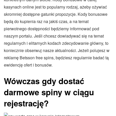
kasynach online jest to popularny rodzaj, ażeby ożywiać
skromniej dostępne gatunki propozycje. Kody bonusowe
będą do kupienia raz na jakiś czas, a na temat
pierwotnego dostępności będziemy informować pod
naszym portalu. Jeśli chcesz dowiadywać się na temat
regularnych i elitarnych kodach zdecydowanie główny, to
koniecznie obserwuj nasze aktualności. Jeżeli polujesz w
reklamę Betsson free spins, będziesz regularnie badać tą
ewidencję ofert i bonusów.
Wówczas gdy dostać
darmowe spiny w ciągu
rejestrację?