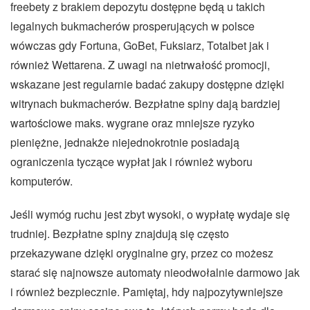
freebety z brakiem depozytu dostępne będą u takich
legalnych bukmacherów prosperujących w polsce
wówczas gdy Fortuna, GoBet, Fuksiarz, Totalbet jak i
również Wettarena. Z uwagi na nietrwałość promocji,
wskazane jest regularnie badać zakupy dostępne dzięki
witrynach bukmacherów. Bezpłatne spiny dają bardziej
wartościowe maks. wygrane oraz mniejsze ryzyko
pieniężne, jednakże niejednokrotnie posiadają
ograniczenia tyczące wypłat jak i również wyboru
komputerów.
Jeśli wymóg ruchu jest zbyt wysoki, o wypłatę wydaje się
trudniej. Bezpłatne spiny znajdują się często
przekazywane dzięki oryginalne gry, przez co możesz
starać się najnowsze automaty nieodwołalnie darmowo jak
i również bezpiecznie. Pamiętaj, hdy najpozytywniejsze