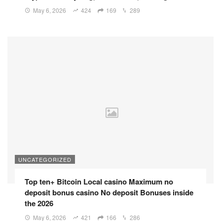
May 6, 2026
424
169
289
UNCATEGORIZED
Top ten+ Bitcoin Local casino Maximum no
deposit bonus casino No deposit Bonuses inside
the 2026
May 6, 2026
421
166
286