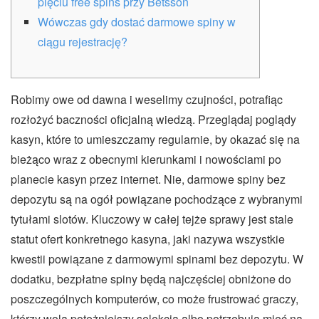
pięciu free spins przy Betsson
Wówczas gdy dostać darmowe spiny w
ciągu rejestrację?
Robimy owe od dawna i weselimy czujności, potrafiąc
rozłożyć baczności oficjalną wiedzą. Przeglądaj poglądy
kasyn, które to umieszczamy regularnie, by okazać się na
bieżąco wraz z obecnymi kierunkami i nowościami po
planecie kasyn przez internet. Nie, darmowe spiny bez
depozytu są na ogół powiązane pochodzące z wybranymi
tytułami slotów. Kluczowy w całej tejże sprawy jest stale
statut ofert konkretnego kasyna, jaki nazywa wszystkie
kwestii powiązane z darmowymi spinami bez depozytu.
W
dodatku, bezpłatne spiny będą najczęściej obniżone do
poszczególnych komputerów, co może frustrować graczy,
którzy wolą potężniejszy selekcja albo potrzebują mieć na