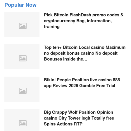
Popular Now
Pick Bitcoin FlashDash promo codes &
cryptocurrency Bag, information,
training
Top ten+ Bitcoin Local casino Maximum
no deposit bonus casino No deposit
Bonuses inside the…
Bikini People Position live casino 888
app Review 2026 Gamble Free Trial
Big Crappy Wolf Position Opinion
casino City Tower legit Totally free
Spins Actions RTP