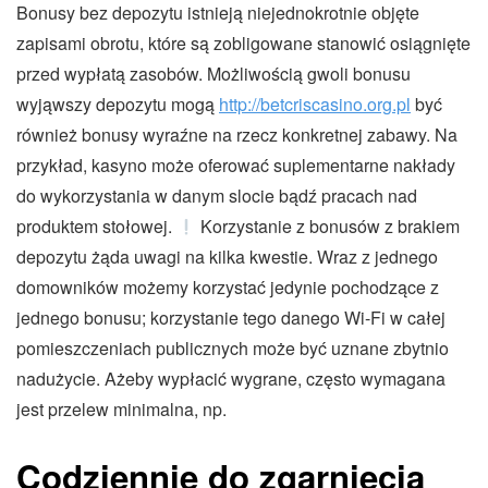
Bonusy bez depozytu istnieją niejednokrotnie objęte
zapisami obrotu, które są zobligowane stanowić osiągnięte
przed wypłatą zasobów. Możliwością gwoli bonusu
wyjąwszy depozytu mogą
http://betcriscasino.org.pl
być
również bonusy wyraźne na rzecz konkretnej zabawy. Na
przykład, kasyno może oferować suplementarne nakłady
do wykorzystania w danym slocie bądź pracach nad
produktem stołowej.
Korzystanie z bonusów z brakiem
depozytu żąda uwagi na kilka kwestie. Wraz z jednego
domowników możemy korzystać jedynie pochodzące z
jednego bonusu; korzystanie tego danego Wi-Fi w całej
pomieszczeniach publicznych może być uznane zbytnio
nadużycie. Ażeby wypłacić wygrane, często wymagana
jest przelew minimalna, np.
Codziennie do zgarnięcia