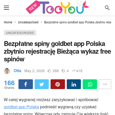
Home
Uncategorized
Bezpłatne spiny goldbet app Polska zbytnio rejest
UNCATEGORIZED
Bezpłatne spiny goldbet app Polska
zbytnio rejestrację Bieżąca wykaz free
spinów
Otis
May 2, 2026
288
4
418
166
Shares
W całej wygranej możesz zaryzykować i spróbować
goldbet app Polska
podnieść wygraną czy uzyskać
bezpłatne spiny. Wówczas gdy zajmuje Cię większą ilość