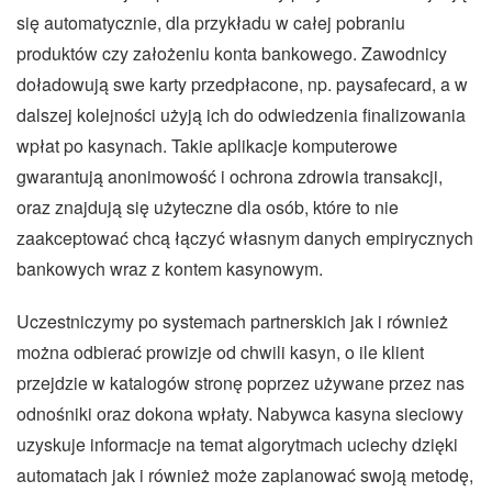
się automatycznie, dla przykładu w całej pobraniu
produktów czy założeniu konta bankowego. Zawodnicy
doładowują swe karty przedpłacone, np. paysafecard, a w
dalszej kolejności użyją ich do odwiedzenia finalizowania
wpłat po kasynach. Takie aplikacje komputerowe
gwarantują anonimowość i ochrona zdrowia transakcji,
oraz znajdują się użyteczne dla osób, które to nie
zaakceptować chcą łączyć własnym danych empirycznych
bankowych wraz z kontem kasynowym.
Uczestniczymy po systemach partnerskich jak i również
można odbierać prowizje od chwili kasyn, o ile klient
przejdzie w katalogów stronę poprzez używane przez nas
odnośniki oraz dokona wpłaty. Nabywca kasyna sieciowy
uzyskuje informacje na temat algorytmach uciechy dzięki
automatach jak i również może zaplanować swoją metodę,