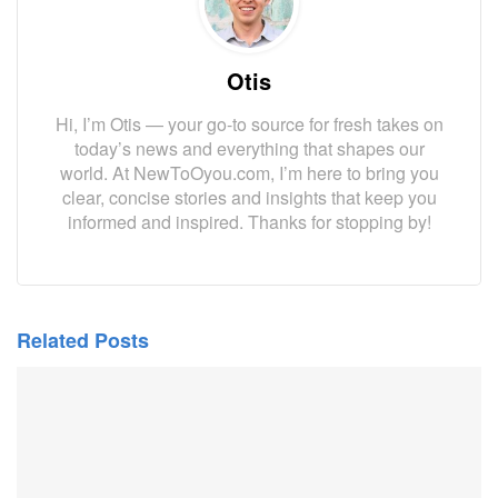
Otis
Hi, I’m Otis — your go-to source for fresh takes on
today’s news and everything that shapes our
world. At NewToOyou.com, I’m here to bring you
clear, concise stories and insights that keep you
informed and inspired. Thanks for stopping by!
Related Posts