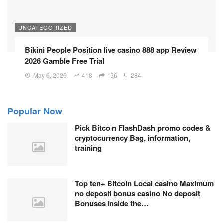
UNCATEGORIZED
Bikini People Position live casino 888 app Review
2026 Gamble Free Trial
May 6, 2026
418
166
284
Popular Now
Pick Bitcoin FlashDash promo codes &
cryptocurrency Bag, information,
training
Top ten+ Bitcoin Local casino Maximum
no deposit bonus casino No deposit
Bonuses inside the…