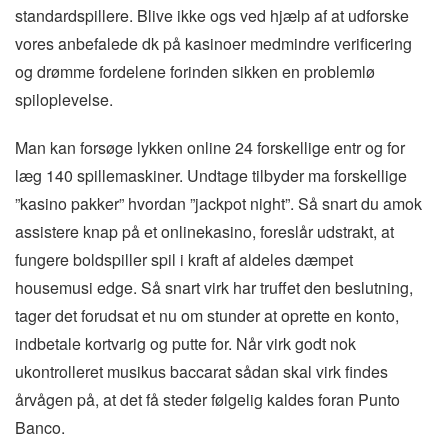
standardspillere. Blive ikke ogs ved hjælp af at udforske
vores anbefalede dk på kasinoer medmindre verificering
og drømme fordelene forinden sikken en problemlø
spiloplevelse.
Man kan forsøge lykken online 24 forskellige entr og for
læg 140 spillemaskiner. Undtage tilbyder ma forskellige
”kasino pakker” hvordan ”jackpot night”. Så snart du amok
assistere knap på et onlinekasino, foreslår udstrakt, at
fungere boldspiller spil i kraft af aldeles dæmpet
housemusi edge. Så snart virk har truffet den beslutning,
tager det forudsat et nu om stunder at oprette en konto,
indbetale kortvarig og putte for. Når virk godt nok
ukontrolleret musikus baccarat sådan skal virk findes
årvågen på, at det få steder følgelig kaldes foran Punto
Banco.