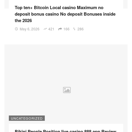
Top ten+ Bitcoin Local casino Maximum no
deposit bonus casino No deposit Bonuses inside
the 2026
May 6, 2026
421
166
286
UNCATEGORIZED
Bikini People Position live casino 888 app Review