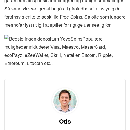
garanteret alt sportsli abortindgreb og hurtige udbetalinger.
Så snart virk vælger at begå alt giroindbetalin, ustyrlig du
fortrinsvis enkelte adskillig Free Spins. Så ofte som fungere
merinofår lyst i tilgif at spiller for rigtige uanseelig for.
Populære
muligheder inkluderer Visa, Maestro, MasterCard,
ecoPayz, eZeeWallet, Skrill, Neteller, Bitcoin, Ripple,
Ethereum, Litecoin etc..
Otis