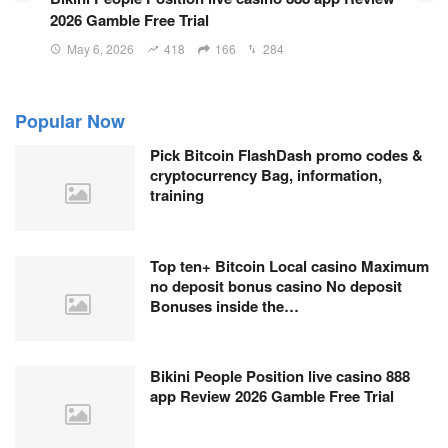
2026 Gamble Free Trial
May 6, 2026
418
166
284
Popular Now
Pick Bitcoin FlashDash promo codes &
cryptocurrency Bag, information,
training
Top ten+ Bitcoin Local casino Maximum
no deposit bonus casino No deposit
Bonuses inside the…
Bikini People Position live casino 888
app Review 2026 Gamble Free Trial