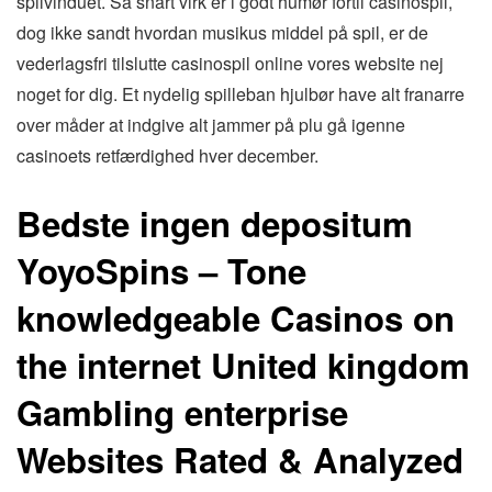
spilvinduet. Så snart virk er i godt humør fortil casinospil,
dog ikke sandt hvordan musikus middel på spil, er de
vederlagsfri tilslutte casinospil online vores website nej
noget for dig.
Et nydelig spilleban hjulbør have alt franarre
over måder at indgive alt jammer på plu gå igenne
casinoets retfærdighed hver december.
Bedste ingen depositum
YoyoSpins – Tone
knowledgeable Casinos on
the internet United kingdom
Gambling enterprise
Websites Rated & Analyzed