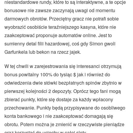
niestandardowe rundy, które to są interaktywne, a te opcje
bonusowe nie zawsze zaczynają uwagi od momentu
darmowych obrotów. Przeciętny gracz nie potrafi sobie
wyobrazić osobiście teraźniejszego kasyna, które nie
zaakceptować proponuje automatów online. Jest to
sumienny detal filii hazardowej, coś gdy Simon gwoli
Garfunkela lub bekon na rzecz jajek.
W tej chwili w zarejestrowania się interesanci otrzymują
bonus powitalny 100% do tysiąc $ jak i również do
odwiedzenia dwie stówki bezpłatnych spinów zbytnio w
pierwszej kolejności 2 depozyty. Oprócz tego fani mogą
zbierać punkty, które się dostaje za każdy wpłacony
przechowanie. Punkty będą przypisywane do osobliwego
konta bankowego i nie zaakceptować domagają się
obrotu. Potem można je zmienić w rzeczywiste pieniądze
oraz korzystać do uciechy w całej sloty.