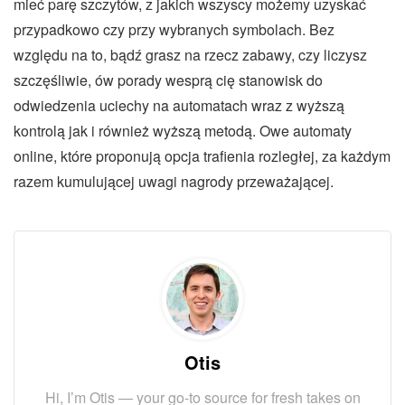
mieć parę szczytów, z jakich wszyscy możemy uzyskać
przypadkowo czy przy wybranych symbolach. Bez
względu na to, bądź grasz na rzecz zabawy, czy liczysz
szczęśliwie, ów porady wesprą cię stanowisk do
odwiedzenia uciechy na automatach wraz z wyższą
kontrolą jak i również wyższą metodą. Owe automaty
online, które proponują opcja trafienia rozległej, za każdym
razem kumulującej uwagi nagrody przeważającej.
Otis
Hi, I’m Otis — your go-to source for fresh takes on