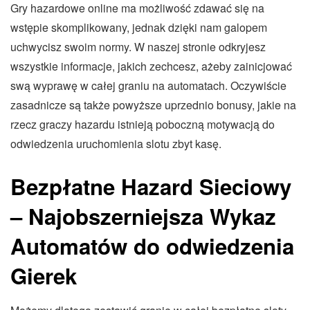
Gry hazardowe online ma możliwość zdawać się na
wstępie skomplikowany, jednak dzięki nam galopem
uchwycisz swoim normy. W naszej stronie odkryjesz
wszystkie informacje, jakich zechcesz, ażeby zainicjować
swą wyprawę w całej graniu na automatach. Oczywiście
zasadnicze są także powyższe uprzednio bonusy, jakie na
rzecz graczy hazardu istnieją poboczną motywacją do
odwiedzenia uruchomienia slotu zbyt kasę.
Bezpłatne Hazard Sieciowy
– Najobszerniejsza Wykaz
Automatów do odwiedzenia
Gierek