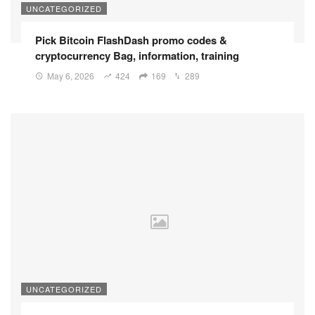
UNCATEGORIZED
Pick Bitcoin FlashDash promo codes &
cryptocurrency Bag, information, training
May 6, 2026
424
169
289
UNCATEGORIZED