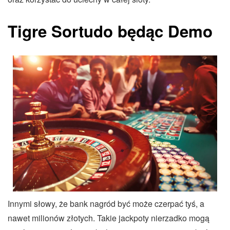
Tigre Sortudo będąc Demo
Innymi słowy, że bank nagród być może czerpać tyś, a
nawet milionów złotych. Takie jackpoty nierzadko mogą