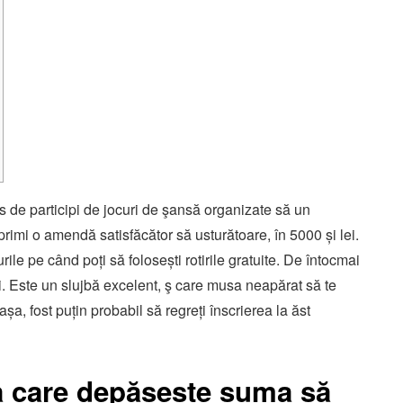
is de participi de jocuri de şansă organizate să un
rimi o amendă satisfăcător să usturătoare, în 5000 și lei.
le pe când poți să folosești rotirile gratuite. De întocmai
ești. Este un slujbă excelent, ş care musa neapărat să te
 așa, fost puțin probabil să regreți înscrierea la ăst
 care depășește suma să