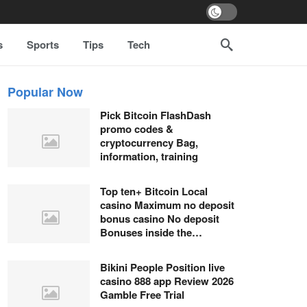
s
Sports
Tips
Tech
Popular Now
Pick Bitcoin FlashDash
promo codes &
cryptocurrency Bag,
information, training
Top ten+ Bitcoin Local
casino Maximum no deposit
bonus casino No deposit
Bonuses inside the…
Bikini People Position live
casino 888 app Review 2026
Gamble Free Trial