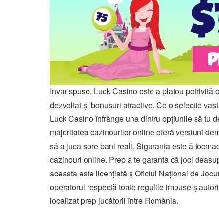
Invar spuse, Luck Casino este a platou potrivită co
dezvoltat și bonusuri atractive. Ce o selecție vast
Luck Casino înfrânge una dintru opțiunile să tu de
majoritatea cazinourilor online oferă versiuni demo
să a juca spre bani reali. Siguranța este ă tocmac
cazinouri online. Prep a te garanta că joci deasup
aceasta este licențiată ş Oficiul Național de Jo
operatorul respectă toate regulile impuse ş autori
localizat prep jucătorii între România.