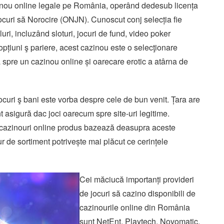
inou online legale pe România, operând dedesub licența
curi să Norocire (ONJN). Cunoscut conj selecția fie
luri, incluzând sloturi, jocuri de fund, video poker
e opțiuni ş pariere, acest cazinou este o selecţionare
 spre un cazinou online și oarecare erotic a atârna de
uri ş bani este vorba despre cele de bun venit. Țara are
 asigură dac joci oarecum spre site-uri legitime.
cazinouri online produs bazează deasupra aceste
rur de sortiment potrivește mai plăcut ce cerințele
Cei măciucă importanți provideri
de jocuri să cazino disponibili de
cazinourile online din România
sunt NetEnt, Playtech, Novomatic,