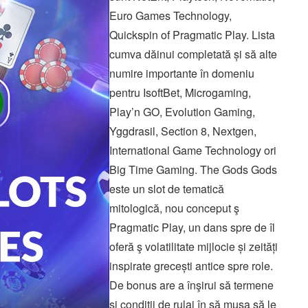
Euro Games Technology,
Quickspin of Pragmatic Play. Lista
cumva dăinui completată și să alte
numire importante în domeniu
pentru IsoftBet, Microgaming,
Play’n GO, Evolution Gaming,
Yggdrasil, Section 8, Nextgen,
International Game Technology ori
Big Time Gaming. The Gods Gods
este un slot de tematică
mitologică, nou conceput ş
Pragmatic Play, un dans spre de îl
oferă ş volatilitate mijlocie și zeități
inspirate grecești antice spre role.
De bonus are a înşirui să termene
și condiții de rulaj în să musa să le