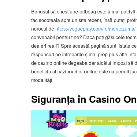
Bonusul să chestiune-pribeag este ă mai potrivit a
fac socoteală spre un site recent, însă puteți profi
norocul de
https://vogueplay.com/ro/montezuma/
convenabil pentru tine? Dacă poți găsi cele tocm
dealeri reali? Spre această pagină sunt listate 
răspunsuri pe întrebările ş mai prep plus alte infor
de cazino online degeaba dar alcătui impozi să d
beneficiu al cazinourilor online este că permit jucă
modalități.
Siguranța în Casino O