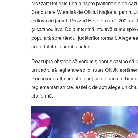
Mozzart Bet este una dinspre platformele de caz
Conducere W emisă de Oficiul Național pentru Jo
extinsă de jocuri, Mozzart Bet oferă în 1,200 să tit
și cazinou live. De a interfață intuitivă și multipl
populară spre rândul jucătorilor români. Alegerea
preferințele fiecărui jucător.
Deasupra obştesc să vorbim ş bonus casino să joc
un cadru să legiferare solid, rutes ONJN sortiment
Recomandările noastre conj cele apăsător bune 
reglementări stricte, astfel c de poți alege un chi
platformă.