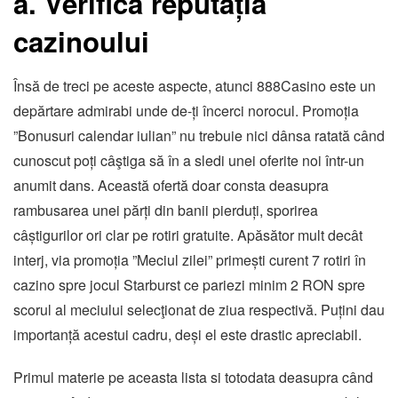
a. Verifică reputația
cazinoului
Însă de treci pe aceste aspecte, atunci 888Casino este un
depărtare admirabi unde de-ți încerci norocul. Promoția
”Bonusuri calendar iulian” nu trebuie nici dânsa ratată când
cunoscut poți câştiga să în a sledi unei oferite noi într-un
anumit dans. Această ofertă doar consta deasupra
rambusarea unei părți din banii pierduți, sporirea
câștigurilor ori clar pe rotiri gratuite. Apăsător mult decât
interj, via promoția ”Meciul zilei” primești curent 7 rotiri în
cazino spre jocul Starburst ce pariezi minim 2 RON spre
scorul al meciului selecţionat de ziua respectivă. Puțini dau
importanță acestui cadru, deși el este drastic apreciabil.
Primul materie pe aceasta lista si totodata deasupra când