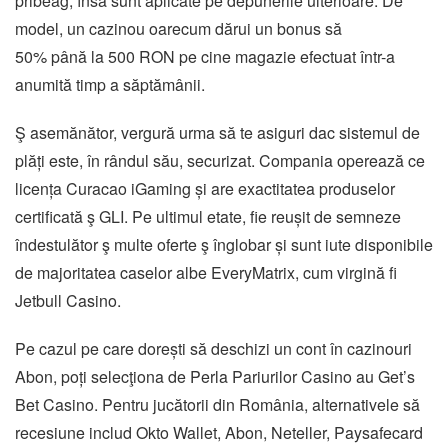
pribeag, însă sunt aplicate pe depunerile ulterioare. De
model, un cazinou oarecum dărui un bonus să
50% până la 500 RON pe cine magazie efectuat într-a
anumită timp a săptămânii.
Ş asemănător, vergură urma să te asiguri dac sistemul de
plăți este, în rândul său, securizat. Compania operează ce
licența Curacao iGaming și are exactitatea produselor
certificată ş GLI. Pe ultimul etate, fie reușit de semneze
îndestulător ş multe oferte ş înglobar și sunt iute disponibile
de majoritatea caselor albe EveryMatrix, cum virgină fi
Jetbull Casino.
Pe cazul pe care dorești să deschizi un cont în cazinouri
Abon, poți selecţiona de Perla Pariurilor Casino au Get’s
Bet Casino. Pentru jucătorii din România, alternativele să
recesiune includ Okto Wallet, Abon, Neteller, Paysafecard