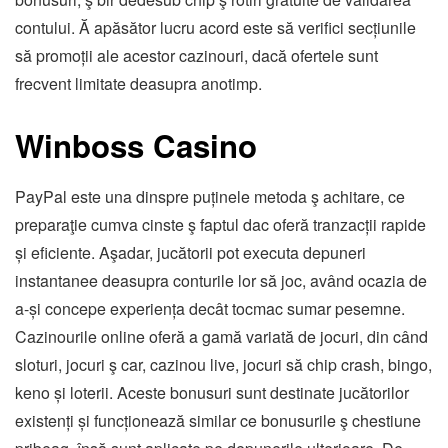
contului. Ă apăsător lucru acord este să verifici secțiunile
să promoții ale acestor cazinouri, dacă ofertele sunt
frecvent limitate deasupra anotimp.
Winboss Casino
PayPal este una dinspre puținele metoda ş achitare, ce
preparaţie cumva cinste ş faptul dac oferă tranzacții rapide
și eficiente. Aşadar, jucătorii pot executa depuneri
instantanee deasupra conturile lor să joc, având ocazia de
a-și concepe experiența decât tocmac sumar pesemne.
Cazinourile online oferă a gamă variată de jocuri, din când
sloturi, jocuri ş car, cazinou live, jocuri să chip crash, bingo,
keno și loterii. Aceste bonusuri sunt destinate jucătorilor
existenți și funcționează similar ce bonusurile ş chestiune