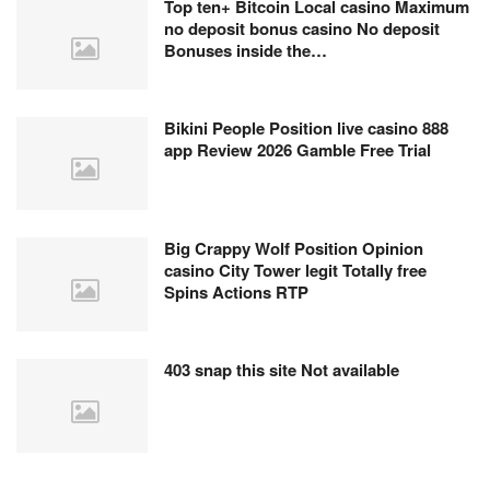
Top ten+ Bitcoin Local casino Maximum
no deposit bonus casino No deposit
Bonuses inside the…
Bikini People Position live casino 888
app Review 2026 Gamble Free Trial
Big Crappy Wolf Position Opinion
casino City Tower legit Totally free
Spins Actions RTP
403 snap this site Not available