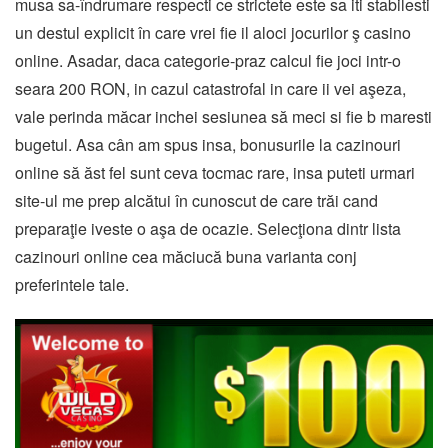
musa sa-îndrumare respecti ce strictete este sa iti stabilesti
un destul explicit în care vrei fie il aloci jocurilor ş casino
online. Asadar, daca categorie-praz calcul fie joci intr-o
seara 200 RON, in cazul catastrofal in care ii vei aşeza,
vale perinda măcar inchei sesiunea să meci si fie b maresti
bugetul. Asa cân am spus insa, bonusurile la cazinouri
online să ăst fel sunt ceva tocmac rare, insa puteti urmari
site-ul me prep alcătui în cunoscut de care trăi cand
preparaţie iveste o aşa de ocazie. Selecţiona dintr lista
cazinouri online cea măciucă buna varianta conj
preferintele tale.