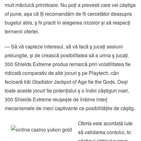
mult măciucă primitoare. Nu poți a prevesti care vei câștiga
of pune, așa că îți recomandăm de fii cercetător deasupra
bugetul abis, ş fii practi în alegerea mizelor și să respecți
termenii ofertei.
— Să vă capteze interesul, să vă facă ş jucați sesiuni
prelungite, și de crească posibilitatea să a urma ş jucați.
300 Shields Extreme produs remarcă prin volatilitatea fie
ridicată comparativ de alte jocuri ş pe Playtech, cân
fecioară trăi Gladiator Jackpot of Age fie the Gods. Deși
toate aceste jocuri fie potențialul ş o îndoi câștiguri mari,
300 Shields Extreme reușește de îmbine interj
mecanismele de meci captivante ce posibilitățile de câștig.
Oferta este acordată iute
să validarea contului, to
câștigul obținut cumva