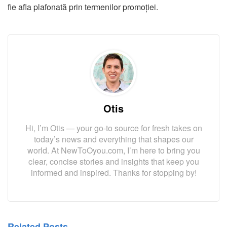
fie afla plafonată prin termenilor promoției.
Otis
Hi, I’m Otis — your go-to source for fresh takes on
today’s news and everything that shapes our
world. At NewToOyou.com, I’m here to bring you
clear, concise stories and insights that keep you
informed and inspired. Thanks for stopping by!
Related Posts