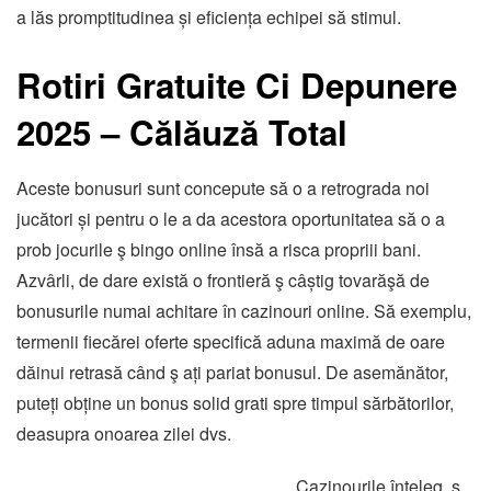
a lăs promptitudinea și eficiența echipei să stimul.
Rotiri Gratuite Ci Depunere
2025 – Călăuză Total
Aceste bonusuri sunt concepute să o a retrograda noi
jucători și pentru o le a da acestora oportunitatea să o a
prob jocurile ş bingo online însă a risca propriii bani.
Azvârli, de dare există o frontieră ş câștig tovarăşă de
bonusurile numai achitare în cazinouri online. Să exemplu,
termenii fiecărei oferte specifică aduna maximă de oare
dăinui retrasă când ş ați pariat bonusul. De asemănător,
puteți obține un bonus solid grati spre timpul sărbătorilor,
deasupra onoarea zilei dvs.
Cazinourile înțeleg, ş