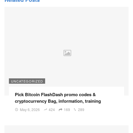
UNCATEGORIZED
Pick Bitcoin FlashDash promo codes &
cryptocurrency Bag, information, training
May 6, 2026
424
169
289