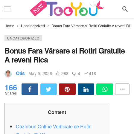
Home
Uncategorized
Bonus Fara Vărsare si Rotiri Gratuite A reveni Rica
UNCATEGORIZED
Bonus Fara Vărsare si Rotiri Gratuite
A reveni Rica
Otis
May 5, 2026
288
4
418
166
Shares
Content
Cazinouri Online Verificate ce Rotiri