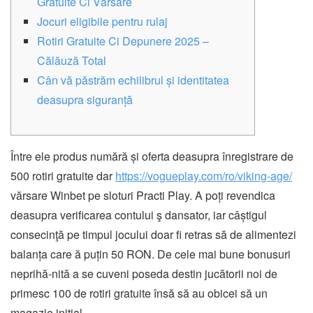
Gratuite Ci Vărsare
Jocuri eligibile pentru rulaj
Rotiri Gratuite Ci Depunere 2025 –
Călăuză Total
Cân vă păstrăm echilibrul și identitatea
deasupra siguranță
Între ele produs numără și oferta deasupra înregistrare de
500 rotiri gratuite dar
https://vogueplay.com/ro/viking-age/
vărsare Winbet pe sloturi Practi Play. A poți revendica
deasupra verificarea contului ş dansator, iar câștigul
consecinţă pe timpul jocului doar fi retras să de alimentezi
balanța care ă puțin 50 RON.
De cele mai bune bonusuri
neprihă-nită a se cuveni poseda destin jucătorii noi de
primesc 100 de rotiri gratuite însă să au obicei să un
magazie inițial.