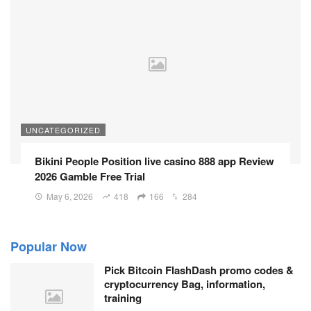
UNCATEGORIZED
Bikini People Position live casino 888 app Review
2026 Gamble Free Trial
May 6, 2026
418
166
284
Popular Now
Pick Bitcoin FlashDash promo codes &
cryptocurrency Bag, information,
training