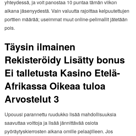
yhteydessä, ja voit panostaa 10 puntaa tämän viikon
aikana jäsenyydestä. Vain valuutta rajoittaa kelpuutettujen
porttien määrää; useimmat muut online-pelimallit jätetään
pois.
Täysin ilmainen
Rekisteröidy Lisätty bonus
Ei talletusta Kasino Etelä-
Afrikassa Oikeaa tuloa
Arvostelut 3
Upouusi parannettu ruudukko lisää mahdollisuuksia
saavuttaa voittoja ja lisää jännittävää osiota
pyöräytyskierrosten aikana omille pelaajilleen. Jos