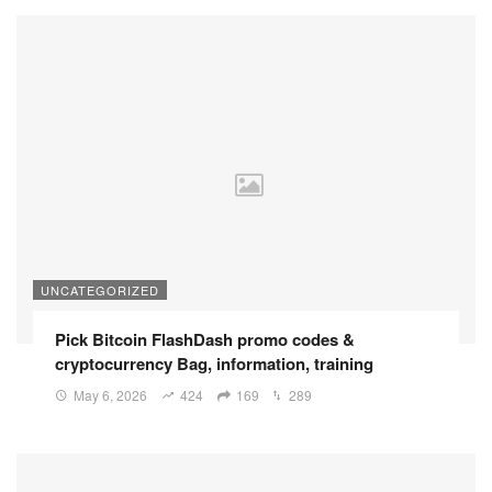
UNCATEGORIZED
Pick Bitcoin FlashDash promo codes &
cryptocurrency Bag, information, training
May 6, 2026
424
169
289