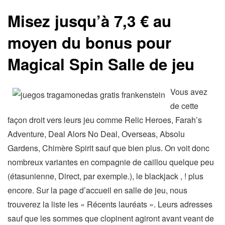
Misez jusqu’à 7,3 € au
moyen du bonus pour
Magical Spin Salle de jeu
Vous avez
de cette
façon droit vers leurs jeu comme Relic Heroes, Farah’s
Adventure, Deal Alors No Deal, Overseas, Absolu
Gardens, Chimère Spirit sauf que bien plus. On voit donc
nombreux variantes en compagnie de caillou quelque peu
(étasunienne, Direct, par exemple.), le blackjack , ! plus
encore. Sur la page d’accueil en salle de jeu, nous
trouverez la liste les « Récents lauréats ». Leurs adresses
sauf que les sommes que clopinent agiront avant veant de