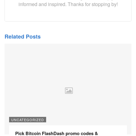
informed and inspired. Thanks for stopping by!
Related Posts
UNCATEGORIZED
Pick Bitcoin FlashDash promo codes &