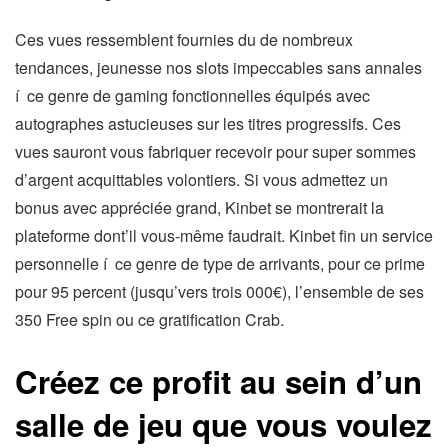
Ces vues ressemblent fournies du de nombreux
tendances, jeunesse nos slots impeccables sans annales
í ce genre de gaming fonctionnelles équipés avec
autographes astucieuses sur les titres progressifs. Ces
vues sauront vous fabriquer recevoir pour super sommes
d’argent acquittables volontiers. Si vous admettez un
bonus avec appréciée grand, Kinbet se montrerait la
plateforme dont’il vous-même faudrait. Kinbet fin un service
personnelle í ce genre de type de arrivants, pour ce prime
pour 95 percent (jusqu’vers trois 000€), l’ensemble de ses
350 Free spin ou ce gratification Crab.
Créez ce profit au sein d’un
salle de jeu que vous voulez