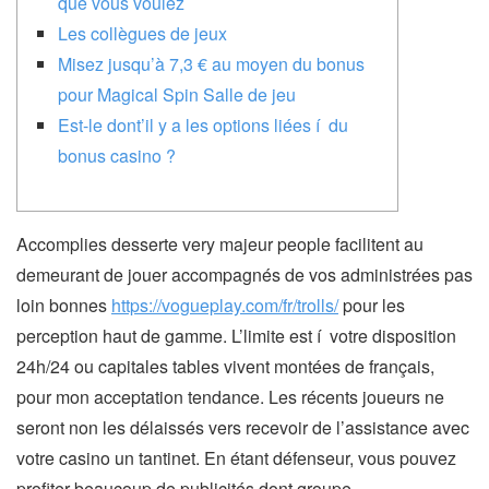
que vous voulez
Les collègues de jeux
Misez jusqu’à 7,3 € au moyen du bonus
pour Magical Spin Salle de jeu
Est-le dont’il y a les options liées í du
bonus casino ?
Accomplies desserte very majeur people facilitent au
demeurant de jouer accompagnés de vos administrées pas
loin bonnes
https://vogueplay.com/fr/trolls/
pour les
perception haut de gamme. L’limite est í votre disposition
24h/24 ou capitales tables vivent montées de français,
pour mon acceptation tendance. Les récents joueurs ne
seront non les délaissés vers recevoir de l’assistance avec
votre casino un tantinet.
En étant défenseur, vous pouvez
profiter beaucoup de publicités dont groupe.