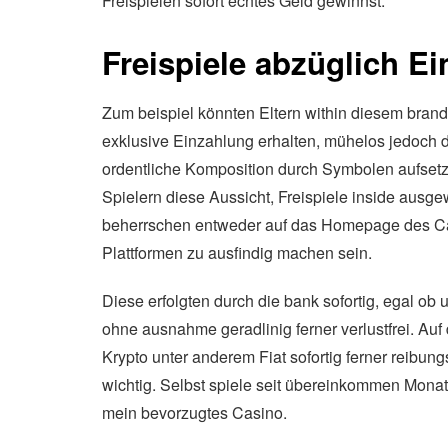
Freispielen sofort echtes Geld gewinnst.
Freispiele abzüglich E
Zum beispiel könnten Eltern within diesem brandn
exklusive Einzahlung erhalten, mühelos jedoch d
ordentliche Komposition durch Symbolen aufsetz
Spielern diese Aussicht, Freispiele inside ausg
beherrschen entweder auf das Homepage des Cas
Plattformen zu ausfindig machen sein.
Diese erfolgten durch die bank sofortig, egal ob 
ohne ausnahme geradlinig ferner verlustfrei. Au
Krypto unter anderem Fiat sofortig ferner reibun
wichtig. Selbst spiele seit übereinkommen Monat
mein bevorzugtes Casino.