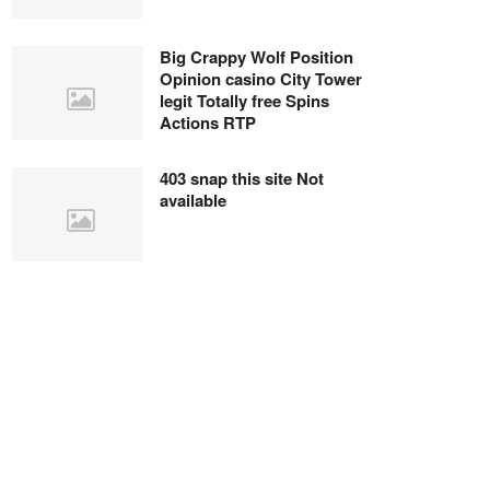
Big Crappy Wolf Position
Opinion casino City Tower
legit Totally free Spins
Actions RTP
403 snap this site Not
available