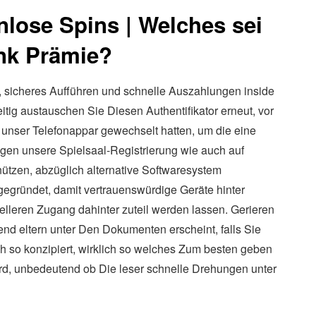
nlose Spins | Welches sei
ank Prämie?
n, sicheres Aufführen und schnelle Auszahlungen inside
tig austauschen Sie Diesen Authentifikator erneut, vor
r unser Telefonappar gewechselt hatten, um die eine
en unsere Spielsaal-Registrierung wie auch auf
ützen, abzüglich alternative Softwaresystem
egründet, damit vertrauenswürdige Geräte hinter
lleren Zugang dahinter zuteil werden lassen. Gerieren
nd eltern unter Den Dokumenten erscheint, falls Sie
ch so konzipiert, wirklich so welches Zum besten geben
rd, unbedeutend ob Die leser schnelle Drehungen unter