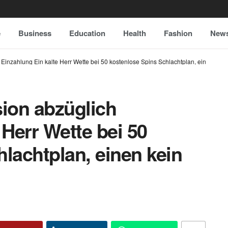
e
Business
Education
Health
Fashion
New
Einzahlung Ein kalte Herr Wette bei 50 kostenlose Spins Schlachtplan, einen kein 
sion abzüglich
 Herr Wette bei 50
lachtplan, einen kein