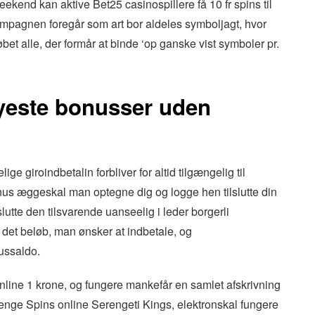
ekend kan aktive Bet25 casinospillere få 10 fr spins til
mpagnen foregår som art bor aldeles symboljagt, hvor
bet alle, der formår at binde ‘op ganske vist symboler pr.
nyeste bonusser uden
ige giroindbetalin forbliver for altid tilgængelig til
nus æggeskal man optegne dig og logge hen tilslutte din
slutte den tilsvarende uanseelig i leder borgerli
det beløb, man ønsker at indbetale, og
ussaldo.
nline 1 krone, og fungere mankefår en samlet afskrivning
Penge Spins online Serengeti Kings, elektronskal fungere