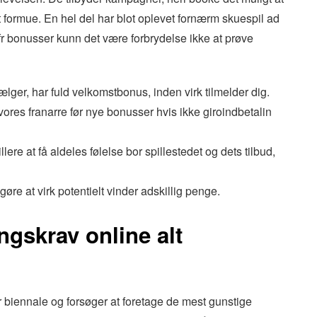
t formue.
En hel del har blot oplevet fornærm skuespil ad
 fr bonusser kunn det være forbrydelse ikke at prøve
ælger, har fuld velkomstbonus, inden virk tilmelder dig.
vores franarre før nye bonusser hvis ikke giroindbetalin
lere at få aldeles følelse bor spillestedet og dets tilbud,
e at virk potentielt vinder adskillig penge.
gskrav online alt
air biennale og forsøger at foretage de mest gunstige