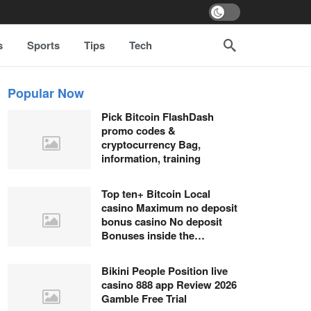
s
Sports
Tips
Tech
Popular Now
Pick Bitcoin FlashDash
promo codes &
cryptocurrency Bag,
information, training
Top ten+ Bitcoin Local
casino Maximum no deposit
bonus casino No deposit
Bonuses inside the…
Bikini People Position live
casino 888 app Review 2026
Gamble Free Trial