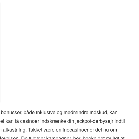
s bonusser, både inklusive og medmindre indskud, kan
el kan få casinoer indskrænke din jackpot-derbysejr indtil
rm afkastning. Takket være onlinecasinoer er det nu om
velsen. De tilbyder kampagner, heri booke det muligt at