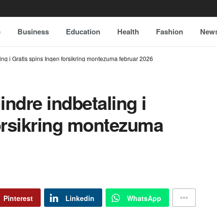
e
Business
Education
Health
Fashion
New
g i Gratis spins Ingen forsikring montezuma februar 2026
dre indbetaling i
forsikring montezuma
Pinterest
Linkedin
WhatsApp