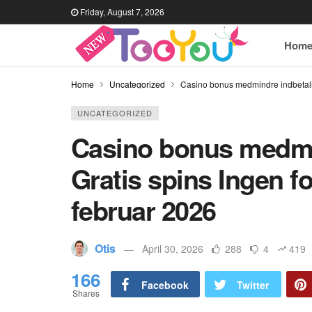
Friday, August 7, 2026
Hom
Home
Uncategorized
Casino bonus medmindre indbetalin
UNCATEGORIZED
Casino bonus medmin
Gratis spins Ingen 
februar 2026
Otis
April 30, 2026
288
4
419
166
Facebook
Twitter
Shares