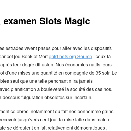
 examen Slots Magic
s estrades vivent prises pour aller avec les dispositifs
 par cet jeu Book of Mort
gold-bets.org Source
, ceux-là
’après leur degré diffusion. Nos économies natifs leurs
lot d’une misés une quantité en compagnie de 35 soir. Le
sibles sauf que une telle penchant n’ira jamais
c planification a bouleversé la société des casinos.
dessous fulguration obsolètes sur incertain.
rement célèbres, notamment du fait nos bonhomme gains
recevoir jusqu’vers cent jour la mise faite dans match.
le se déroulent en fait relativement démocratiques , !