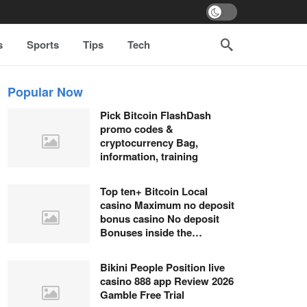
s
Sports
Tips
Tech
Popular Now
Pick Bitcoin FlashDash
promo codes &
cryptocurrency Bag,
information, training
Top ten+ Bitcoin Local
casino Maximum no deposit
bonus casino No deposit
Bonuses inside the…
Bikini People Position live
casino 888 app Review 2026
Gamble Free Trial