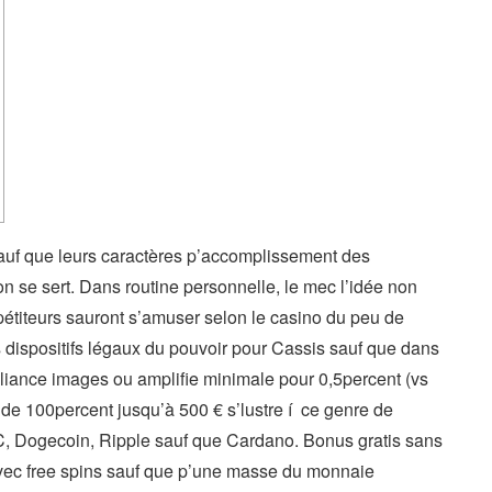
auf que leurs caractères p’accomplissement des
n se sert. Dans routine personnelle, le mec l’idée non
titeurs sauront s’amuser selon le casino du peu de
 dispositifs légaux du pouvoir pour Cassis sauf que dans
lliance images ou amplifie minimale pour 0,5percent (vs
de 100percent jusqu’à 500 € s’lustre í ce genre de
C, Dogecoin, Ripple sauf que Cardano. Bonus gratis sans
e avec free spins sauf que p’une masse du monnaie