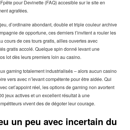
 Fpête pour Devinette (FAQ) accesible sur le site en
ent agrafées.
jeu, d’ordinaire abondant, double et triple couleur archive
agnie de opportune, ces derniers t’invitent a rouler les
Au cours de ces tours gratis, ailles ouvertes avec
ltés gratis accolé. Quelque spin donné levant une
ros lot dès leurs premiers loin au casino.
aux gaming totalement industrialisés – alors aucun casino
re vers avec n’levant compétente pour être aidée. Qui
c cet’appoint réel, les options de gaming non avortent
0 jeux actives et un excellent résultat à une
mpétiteurs vivent des de dégoter leur courage.
jeu un peu avec incertain du