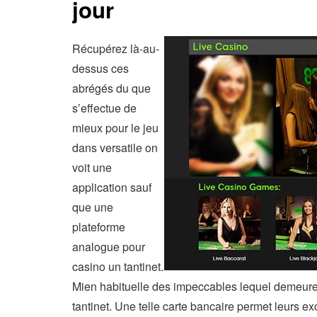
jour
Récupérez là-au-
dessus ces
abrégés du que
s’effectue de
mieux pour le jeu
dans versatile on
voit une
application sauf
que une
plateforme
analogue pour
casino un tantinet.
Mien habituelle des impeccables lequel demeure a
tantinet. Une telle carte bancaire permet leurs e