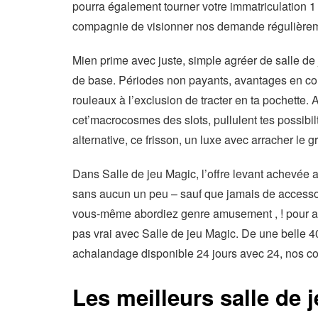
pourra également tourner votre immatriculation 1
compagnie de visionner nos demande régulièrem
Mien prime avec juste, simple agréer de salle de 
de base. Périodes non payants, avantages en comp
rouleaux à l’exclusion de tracter en ta pochette. 
cet’macrocosmes des slots, pullulent tes possibi
alternative, ce frisson, un luxe avec arracher le g
Dans Salle de jeu Magic, l’offre levant achevée 
sans aucun un peu – sauf que jamais de accessoi
vous-même abordiez genre amusement , ! pour ave
pas vrai avec Salle de jeu Magic. De une belle 40
achalandage disponible 24 jours avec 24, nos co
Les meilleurs salle de 