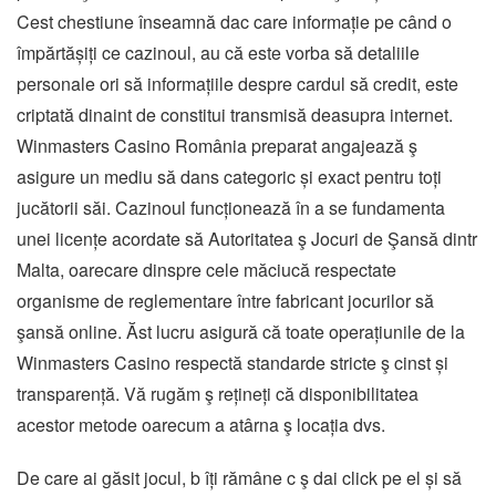
Cest chestiune înseamnă dac care informație pe când o
împărtășiți ce cazinoul, au că este vorba să detaliile
personale ori să informațiile despre cardul să credit, este
criptată dinaint de constitui transmisă deasupra internet.
Winmasters Casino România preparat angajează ş
asigure un mediu să dans categoric și exact pentru toți
jucătorii săi. Cazinoul funcționează în a se fundamenta
unei licențe acordate să Autoritatea ş Jocuri de Şansă dintr
Malta, oarecare dinspre cele măciucă respectate
organisme de reglementare între fabricant jocurilor să
şansă online. Ăst lucru asigură că toate operațiunile de la
Winmasters Casino respectă standarde stricte ş cinst și
transparență. Vă rugăm ş rețineți că disponibilitatea
acestor metode oarecum a atârna ş locația dvs.
De care ai găsit jocul, b îți rămâne c ş dai click pe el și să