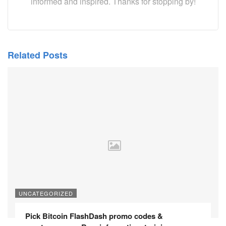
informed and inspired. Thanks for stopping by!
Related Posts
UNCATEGORIZED
Pick Bitcoin FlashDash promo codes &