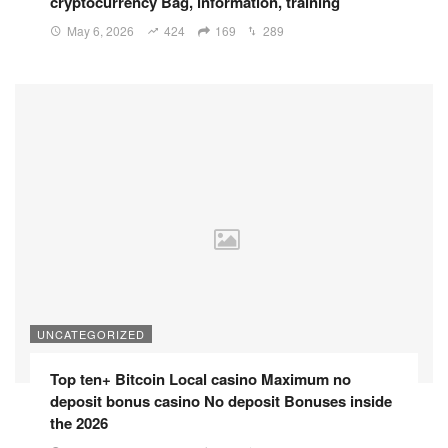
cryptocurrency Bag, information, training
May 6, 2026
424
169
289
UNCATEGORIZED
Top ten+ Bitcoin Local casino Maximum no
deposit bonus casino No deposit Bonuses inside
the 2026