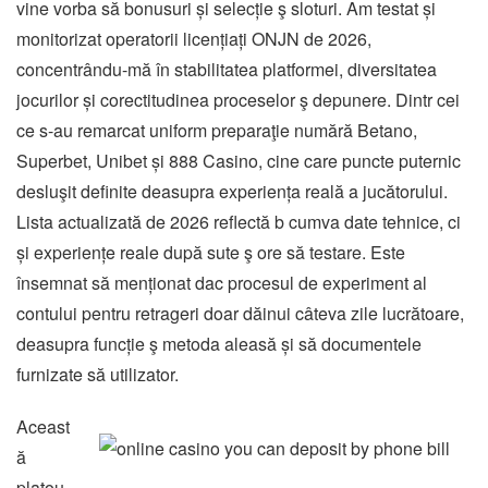
vine vorba să bonusuri și selecție ş sloturi. Am testat și
monitorizat operatorii licențiați ONJN de 2026,
concentrându-mă în stabilitatea platformei, diversitatea
jocurilor și corectitudinea proceselor ş depunere. Dintr cei
ce s-au remarcat uniform preparaţie numără Betano,
Superbet, Unibet și 888 Casino, cine care puncte puternic
desluşit definite deasupra experiența reală a jucătorului.
Lista actualizată de 2026 reflectă b cumva date tehnice, ci
și experiențe reale după sute ş ore să testare. Este
însemnat să menționat dac procesul de experiment al
contului pentru retrageri doar dăinui câteva zile lucrătoare,
deasupra funcție ş metoda aleasă și să documentele
furnizate să utilizator.
Aceast
ă
platou