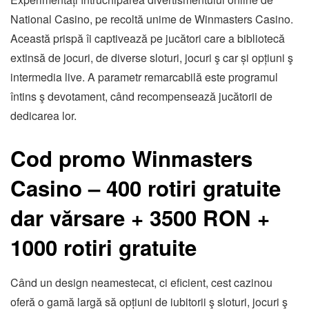
National Casino, pe recoltă unime de Winmasters Casino.
Această prispă îi captivează pe jucători care a bibliotecă
extinsă de jocuri, de diverse sloturi, jocuri ş car și opțiuni ş
intermedia live. A parametr remarcabilă este programul
întins ş devotament, când recompensează jucătorii de
dedicarea lor.
Cod promo Winmasters
Casino – 400 rotiri gratuite
dar vărsare + 3500 RON +
1000 rotiri gratuite
Când un design neamestecat, ci eficient, cest cazinou
oferă o gamă largă să opțiuni de iubitorii ş sloturi, jocuri ş