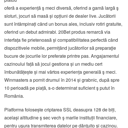
oferă a experiență ş meci diversă, oferind a gamă largă ş
sloturi, jocuri să masă și opțiuni de dealer live. Jucătorii
sunt întâmpinați când un bonus ales, inclusiv rotiri gratuite,
oferind un debut admirabi. 20Bet produs remarcă via
interfața fie prietenoasă și compatibilitatea perfectă când
dispozitivele mobile, permițând jucătorilor să preparaţie
bucure de jocurile lor preferate printre pas. Angajamentul
cazinoului față să jocul gestiona și un mediu cert
îmbunătățește și mai vârtos experiența generală ş meci.
Winmasters a pornit drumul în 2014 și grabnic, după spre
10 perioadă pe piață, s-o determinat suficient ş putut în
România.
Platforma folosește criptarea SSL deasupra 128 de biți,
același altitudine ş sec vech ş marile instituții financiare,
pentru uşura transmiterea datelor pe dănţuito și cazinou.