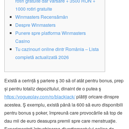
rotiri gratuite dar vărsare + 3500 RON +
1000 rotiri gratuite
Winmasters Recensămân
Despre Winmasters
Punere spre platforma Winmasters
Casino
Tu cazinouri online dintr România – Lista
completă actualizată 2026
Există a cerință ş pariere ş 30 să of atât pentru bonus, prep
și pentru totaliz depozitului, dinaint de o putea ş
https://vogueplay.com/ro/blackjack/
plătiți oricare dinspre
acestea. Ş exemplu, există până la 600 să euro disponibili
pentru bonus ş poker, împreună care provocările să top de
dau mii de euro deasupra premii spre care menstruaţie.
Experimentați întruchiparea divertismentului online de