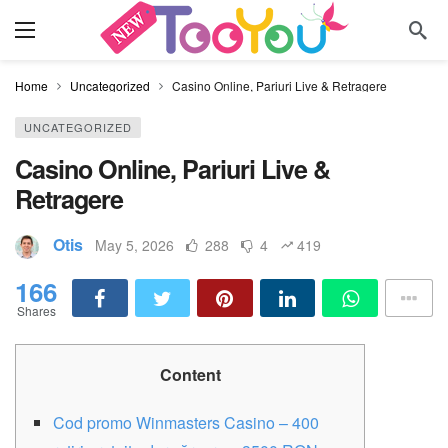
Home
Uncategorized
Casino Online, Pariuri Live & Retragere
UNCATEGORIZED
Casino Online, Pariuri Live &
Retragere
Otis
May 5, 2026
288
4
419
166
Shares
Content
Cod promo Winmasters Casino – 400