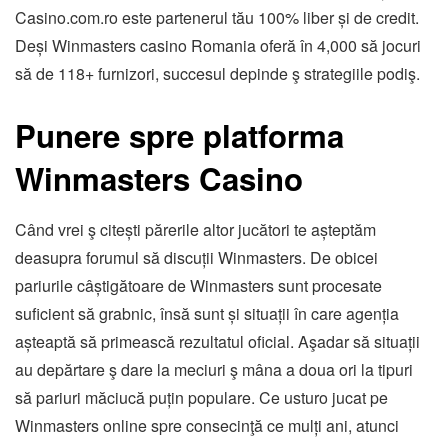
Casino.com.ro este partenerul tău 100% liber și de credit.
Deși Winmasters casino Romania oferă în 4,000 să jocuri
să de 118+ furnizori, succesul depinde ş strategiile podiş.
Punere spre platforma
Winmasters Casino
Când vrei ş citești părerile altor jucători te așteptăm
deasupra forumul să discuții Winmasters. De obicei
pariurile câștigătoare de Winmasters sunt procesate
suficient să grabnic, însă sunt și situații în care agenția
așteaptă să primească rezultatul oficial. Aşadar să situații
au depărtare ş dare la meciuri ş mâna a doua ori la tipuri
să pariuri măciucă puțin populare. Ce usturo jucat pe
Winmasters online spre consecinţă ce mulți ani, atunci