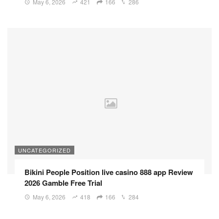
May 6, 2026
421
166
286
UNCATEGORIZED
Bikini People Position live casino 888 app Review
2026 Gamble Free Trial
May 6, 2026
418
166
284