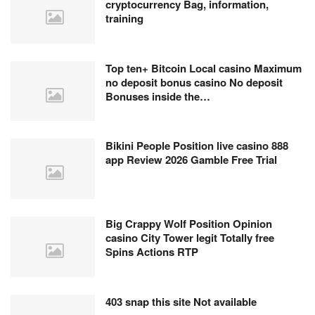
cryptocurrency Bag, information,
training
Top ten+ Bitcoin Local casino Maximum
no deposit bonus casino No deposit
Bonuses inside the…
Bikini People Position live casino 888
app Review 2026 Gamble Free Trial
Big Crappy Wolf Position Opinion
casino City Tower legit Totally free
Spins Actions RTP
403 snap this site Not available