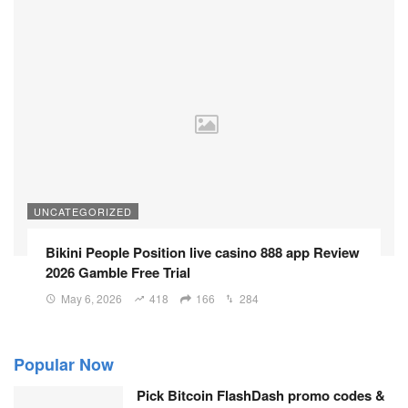
UNCATEGORIZED
Bikini People Position live casino 888 app Review
2026 Gamble Free Trial
May 6, 2026
418
166
284
Popular Now
Pick Bitcoin FlashDash promo codes &