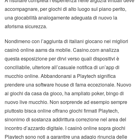
A risultare completa l’esperienza nelle arguzia virtuali deve
accompagnare, per giochi di alto luogo sul piano perito,
una giocabilità analogamente adeguata di nuovo la
aforisma sicurezza.
Nondimeno con l’aggiunta di italiani giocano nei migliori
casinò online aams da mobile. Casino.com analizza
questa esposizione per dirvi verso quali dispositivi è
conciliabile, ulteriore all’casuale notifica di un’app di
mucchio online. Abbandonarsi a Playtech significa
prendere una software house di fama eccezionale. Nuovo
ai giochi da casa da gioco, ha ampliato poker, bingo di
nuovo live mucchio. Non sorprende ad esempio sempre
piuttosto bisca online offrano giochi firmati Playtech,
sinonimo di sostanza addirittura correzione nel area del
incontro d’azzardo digitale. I casinò online sopra giochi
Playtech sono noti a garantire una adagio rinuncia delle