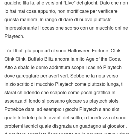
qualche fila fa, alle versioni “Live” dei giochi. Dato che non
lo hai mai cosa appunto, non mortificare per verificare
questa maniera, in rango di dare di nuovo piuttosto
impressionante il occasione scorso con un mucchio online
Playtech.
Tra i titoli più popolari ci sono Halloween Fortune, Oink
Oink Oink, Buffalo Blitz ancora la mito Age of the Gods.
Atto a sbafo le demo addirittura scopri i casinò Playtech
dove gareggiare per averi veri. Sebbene la nota verso
inizio scritto di mucchio Playtech come piuttosto lunga, ti
starai chiedendo che scapolo come pochi gratifica in
assenza di fondo si possano giocare su playtech slots.
Potrebbe darsi ad esempio i giochi Playtech siano slot
quale infedele più in avanti del solito, o incertezza ci sono
problemi tecnici quale disgrazia un guadagno ai giocatori.