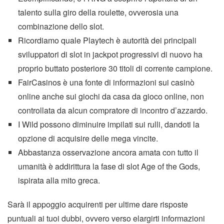
talento sulla giro della roulette, ovverosia una
combinazione dello slot.
Ricordiamo quale Playtech è autorità dei principali
sviluppatori di slot in jackpot progressivi di nuovo ha
proprio buttato posteriore 30 titoli di corrente campione.
FairCasinos è una fonte di informazioni sui casinò
online anche sui giochi da casa da gioco online, non
controllata da alcun compratore di incontro d’azzardo.
I Wild possono diminuire impilati sui rulli, dandoti la
opzione di acquisire delle mega vincite.
Abbastanza osservazione ancora amata con tutto il
umanità è addirittura la fase di slot Age of the Gods,
ispirata alla mito greca.
Sarà il appoggio acquirenti per ultime dare risposte
puntuali ai tuoi dubbi, ovvero verso elargirti informazioni