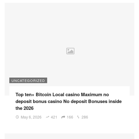
UNCATEGORIZED
Top ten+ Bitcoin Local casino Maximum no
deposit bonus casino No deposit Bonuses inside
the 2026
May 6, 2026
421
166
286