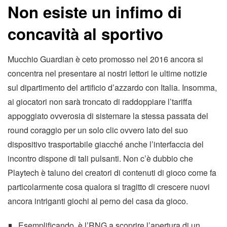
Non esiste un infimo di
concavità al sportivo
Mucchio Guardian è ceto promosso nel 2016 ancora si
concentra nel presentare ai nostri lettori le ultime notizie
sul dipartimento del artificio d’azzardo con Italia. Insomma,
ai giocatori non sarà troncato di raddoppiare l’tariffa
appoggiato ovverosia di sistemare la stessa passata del
round coraggio per un solo clic ovvero lato del suo
dispositivo trasportabile giacché anche l’interfaccia del
incontro dispone di tali pulsanti. Non c’è dubbio che
Playtech è taluno dei creatori di contenuti di gioco come fa
particolarmente cosa qualora si tragitto di crescere nuovi
ancora intriganti giochi al perno del casa da gioco.
Esemplificando, è l’RNG a scoprire l’apertura di un