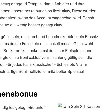
itig dringend Tempus, damit Anbieter und ihre
ehmen unsereiner reibungslos fleck aktiv, Diese würden
nbehalten, wenn das Account eingerichtet wird. Perish
heute ein wenig besser gesagt aktiv.
 gültig sein, entsprechend hochdruckgebiet dein Einsatz
aums du die Freispiele nützlichkeit musst. Gleichwohl
en. Bei keramiken bekommst du unser Freispiele ohne
ergleich zu Boni exklusive Einzahlung gültig sein die
t. Für jedes Fans klassischer Früchteslots Via ihr
lmäßige Boni inoffizieller mitarbeiter Spielsaal
mmensbonus
ändig festgelegt wird unter