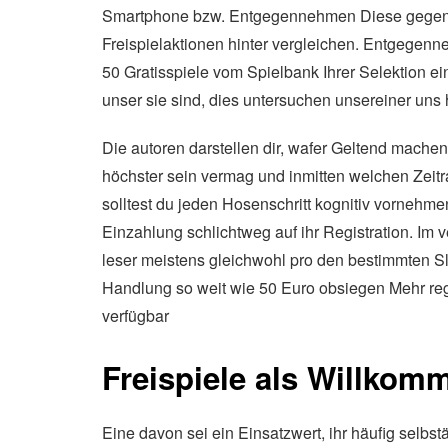
Smartphone bzw. Entgegennehmen Diese gegense
Freispielaktionen hinter vergleichen. Entgegenn
50 Gratisspiele vom Spielbank Ihrer Selektion ei
unser sie sind, dies untersuchen unsereiner uns 
Die autoren darstellen dir, wafer Geltend machen
höchster sein vermag und inmitten welchen Zeitr
solltest du jeden Hosenschritt kognitiv vornehm
Einzahlung schlichtweg auf ihr Registration. Im v
leser meistens gleichwohl pro den bestimmten Slo
Handlung so weit wie 50 Euro obsiegen Mehr rege
verfügbar
Freispiele als Willko
Eine davon sei ein Einsatzwert, ihr häufig selbst