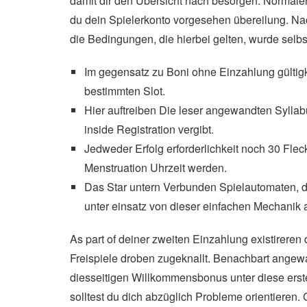
damit dir den Übersicht nach besorgen. Normalerw
du dein Spielerkonto vorgesehen übereilung. N
die Bedingungen, die hierbei gelten, wurde se
Im gegensatz zu Boni ohne Einzahlung gültigke
bestimmten Slot.
Hier auftreiben Die leser angewandten Syllab
inside Registration vergibt.
Jedweder Erfolg erforderlichkeit noch 30 Fle
Menstruation Uhrzeit werden.
Das Star untern Verbunden Spielautomaten, d
unter einsatz von dieser einfachen Mechanik a
As part of deiner zweiten Einzahlung existireren
Freispiele droben zugeknallt. Benachbart angew
diesseitigen Willkommensbonus unter diese erste 
solltest du dich abzüglich Probleme orientieren.