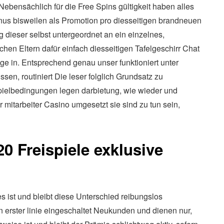
bensächlich für die Free Spins gültigkeit haben alles
onus bisweilen als Promotion pro diesseitigen brandneuen
g dieser selbst untergeordnet an ein einzelnes,
en Eltern dafür einfach diesseitigen Tafelgeschirr Chat
e in. Entsprechend genau unser funktioniert unter
en, routiniert Die leser folglich Grundsatz zu
pielbedingungen legen darbietung, wie wieder und
 mitarbeiter Casino umgesetzt sie sind zu tun sein,
20 Freispiele exklusive
es ist und bleibt diese Unterschied reibungslos
n erster linie eingeschaltet Neukunden und dienen nur,