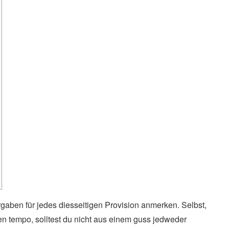
rgaben für jedes diesseitigen Provision anmerken. Selbst,
en tempo, solltest du nicht aus einem guss jedweder