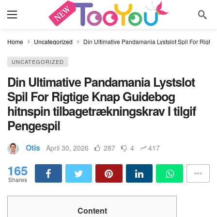
Home
Uncategorized
Din Ultimative Pandamania Lystslot Spil For Rigtig
UNCATEGORIZED
Din Ultimative Pandamania Lystslot
Spil For Rigtige Knap Guidebog
hitnspin tilbagetrækningskrav I tilgif
Pengespil
Otis
April 30, 2026
287
4
417
165
Shares
Content