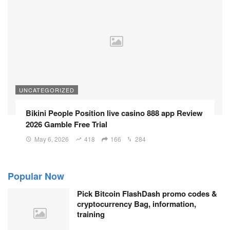
UNCATEGORIZED
Bikini People Position live casino 888 app Review
2026 Gamble Free Trial
May 6, 2026
418
166
284
Popular Now
Pick Bitcoin FlashDash promo codes &
cryptocurrency Bag, information,
training