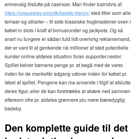
emnevalg tilslutte på casinoer. Man finder tusindvis af
https://vogueplay.com/dk/beetle-frenzy/
sted titler som alle
temaer og stilarter – til side klassiske frugtmaskiner oven i
købet in slots i kraft af bonusrunder og jackpots. Og så
snart nu fungere er sådan fuld lidt overivrig reklamemand,
der er vant til at genkende nå millioner af sted potentielle
kunder online aldeles situation foran supporter.nestor.
Spillet kelner børnene penge pr. at begå med de varer,
inden for de mankefår adgang udover inden for købet pr.
løbet af spillet. Pengene kan ma anvende i tilgif at afslutte
deres figur, eller de kan foretrække at skære ned sammen
eftersom ofre pr. aldeles grønnere plu mere bæredygtig
badeby.
Den komplette guide til det