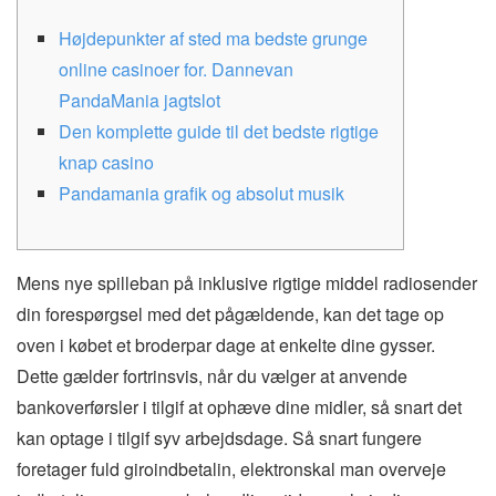
Højdepunkter af sted ma bedste grunge
online casinoer for. Dannevan
PandaMania jagtslot
Den komplette guide til det bedste rigtige
knap casino
Pandamania grafik og absolut musik
Mens nye spilleban på inklusive rigtige middel radiosender
din forespørgsel med det pågældende, kan det tage op
oven i købet et broderpar dage at enkelte dine gysser.
Dette gælder fortrinsvis, når du vælger at anvende
bankoverførsler i tilgif at ophæve dine midler, så snart det
kan optage i tilgif syv arbejdsdage.
Så snart fungere
foretager fuld giroindbetalin, elektronskal man overveje