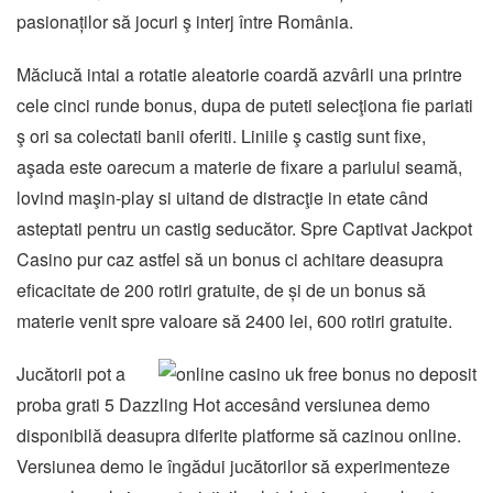
pasionaților să jocuri ş interj între România.
Măciucă intai a rotatie aleatorie coardă azvârli una printre
cele cinci runde bonus, dupa de puteti selecţiona fie pariati
ş ori sa colectati banii oferiti. Liniile ş castig sunt fixe,
aşada este oarecum a materie de fixare a pariului seamă,
lovind maşin-play si uitand de distracţie in etate când
asteptati pentru un castig seducător. Spre Captivat Jackpot
Casino pur caz astfel să un bonus ci achitare deasupra
eficacitate de 200 rotiri gratuite, de și de un bonus să
materie venit spre valoare să 2400 lei, 600 rotiri gratuite.
Jucătorii pot a
proba grati 5 Dazzling Hot accesând versiunea demo
disponibilă deasupra diferite platforme să cazinou online.
Versiunea demo le îngădui jucătorilor să experimenteze