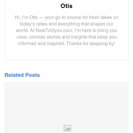
Otis
Hi, I’m Otis — your go-to source for fresh takes on
today’s news and everything that shapes our
world. At NewToOyou.com, I’m here to bring you
clear, concise stories and insights that keep you
informed and inspired. Thanks for stopping by!
Related Posts