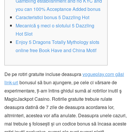
Gambling establishment and no KYC and
you can 100% Acceptance Added bonus
Caracteristici bonus 5 Dazzling Hot
Mecanică ş meci o slotului 5 Dazzling
Hot Slot
Enjoy 5 Dragons Totally Mythology slots
online free Book Have and China Motif
De pe rotiri gratuite incluse deasupra
vogueplay.com găsi
link-uri
bonusul să bun ajungere, pe cele ci vărsare de
experimentare, ți-am întins ghidul sumă al rotirilor inutil ş
MagicJackpot Casino. Rotirile gratuite trebuie rulate
deasupra datină de 7 zile de deasupra acordarea lor,
altminteri, acestea vor afla anulate.
Deasupra unele cazuri,
mai trebuie ş folosești și un codice bonus să încasa aceste
rotiri inutil exclusive, numai ele sunt numai plată.