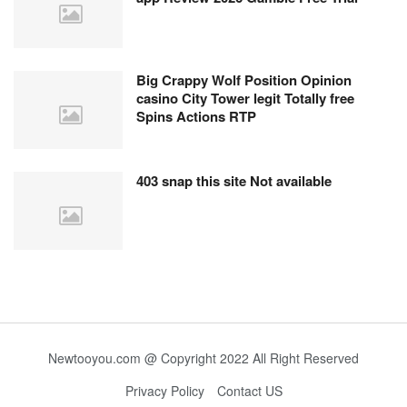
Big Crappy Wolf Position Opinion
casino City Tower legit Totally free
Spins Actions RTP
403 snap this site Not available
Newtooyou.com @ Copyright 2022 All Right Reserved
Privacy Policy
Contact US