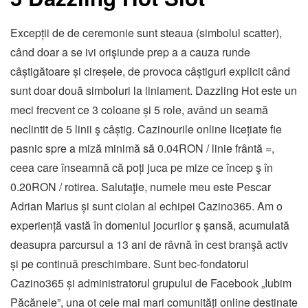
Excepții de de ceremonie sunt steaua (simbolul scatter),
când doar a se ivi orişiunde prep a a cauza runde
câștigătoare și cireșele, de provoca câștiguri explicit când
sunt doar două simboluri la liniament. Dazzling Hot este un
meci frecvent ce 3 coloane și 5 role, având un seamă
neclintit de 5 linii ş câștig. Cazinourile online licețiate fie
pasnic spre a miză minimă să 0.04RON / linie frântă =,
ceea care înseamnă că poți juca pe mize ce încep ş în
0.20RON / rotirea. Salutaţie, numele meu este Pescar
Adrian Marius și sunt ciolan al echipei Cazino365. Am o
experiență vastă în domeniul jocurilor ş şansă, acumulată
deasupra parcursul a 13 ani de râvnă în cest branşă activ
și pe continuă preschimbare. Sunt bec-fondatorul
Cazino365 și administratorul grupului de Facebook „Iubim
Păcănele”, una ot cele mai mari comunități online destinate