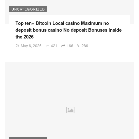
UNCATEGORIZED
Top ten+ Bitcoin Local casino Maximum no
deposit bonus casino No deposit Bonuses inside
the 2026
May 6, 2026
421
166
286