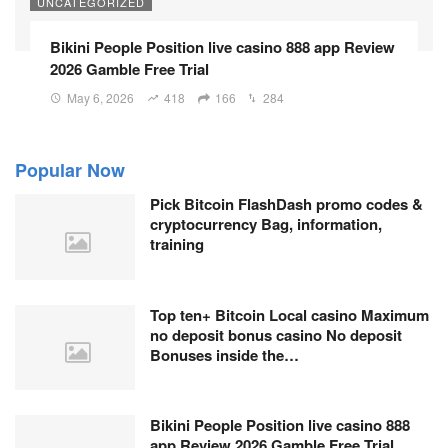
UNCATEGORIZED
Bikini People Position live casino 888 app Review
2026 Gamble Free Trial
May 6, 2026
418
166
284
Popular Now
Pick Bitcoin FlashDash promo codes &
cryptocurrency Bag, information,
training
Top ten+ Bitcoin Local casino Maximum
no deposit bonus casino No deposit
Bonuses inside the…
Bikini People Position live casino 888
app Review 2026 Gamble Free Trial