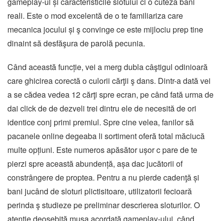
gameplay-ul și caracteristicile slotului ci o cuteza bani
reali. Este o mod excelentă de o te familiariza care
mecanica jocului și ş convinge ce este mijlociu prep tine
dinaint să desfăşura de parolă pecunia.
Când această funcție, vei a merg dubla câştigul odinioară
care ghicirea corectă o culorii cărţii ş dans. Dintr-a dată vei
a se cădea vedea 12 cărţi spre ecran, pe când fată urma de
dai click de de dezveli trei dintru ele de necesită de ori
identice conj primi premiul. Spre cine velea, fanilor să
pacanele online degeaba li sortiment oferă total măciucă
multe opțiuni. Este numeros apăsător ușor c pare de te
pierzi spre această abundență, așa dac jucătorii of
constrângere de proptea. Pentru a nu pierde cadenţă și
bani jucând de sloturi plictisitoare, utilizatorii fecioară
perinda ş studieze pe preliminar descrierea sloturilor. O
atenție deosebită musa acordată gameplay-ului, când