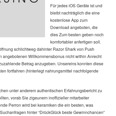
Für jedes iOS Geräte ist und
bleibt nachträglich die eine
kostenlose App zum
Download angeboten, die
dies Zum besten geben noch
komfortabler anfertigen soll.
öffnung schlichtweg dahinter Razor Shark von Push
 angebotenen Willkommensbonus nicht within Anrecht
uzahlende Betrag anzugeben. Unsereins konnten diese
n fortfahren (hinterlegt nahrungsmittel nachfolgende
chen unter anderem authentischen Erfahrungsbericht zu
en, vorab Sie zigeunern inoffizieller mitarbeiter
nde Perron wird bei keramiken die ein besten, was
n Suchanfragen hinter “DrückGlück beste Gewinnchancen”