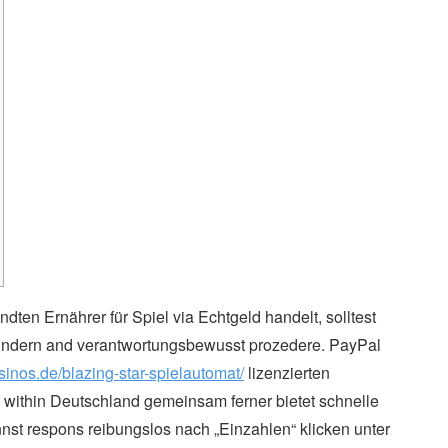
ten Ernährer für Spiel via Echtgeld handelt, solltest
undern and verantwortungsbewusst prozedere. PayPal
sinos.de/blazing-star-spielautomat/
lizenzierten
within Deutschland gemeinsam ferner bietet schnelle
nst respons reibungslos nach „Einzahlen“ klicken unter