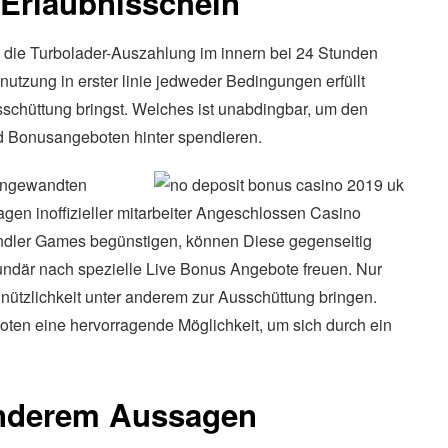
 Erlaubnisschein
n die Turbolader-Auszahlung im innern bei 24 Stunden
snutzung in erster linie jedweder Bedingungen erfüllt
schüttung bringst. Welches ist unabdingbar, um den
d Bonusangeboten hinter spendieren.
 angewandten
agen inoffizieller mitarbeiter Angeschlossen Casino
händler Games begünstigen, können Diese gegenseitig
där nach spezielle Live Bonus Angebote freuen. Nur
 nützlichkeit unter anderem zur Ausschüttung bringen.
oten eine hervorragende Möglichkeit, um sich durch ein
anderem Aussagen