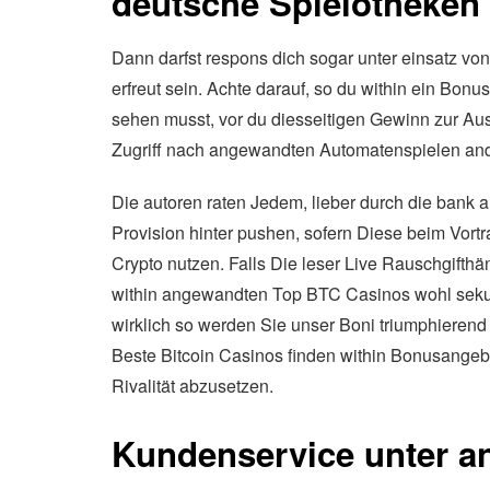
deutsche Spielotheken
Dann darfst respons dich sogar unter einsatz vo
erfreut sein. Achte darauf, so du within ein Bonu
sehen musst, vor du diesseitigen Gewinn zur Aus
Zugriff nach angewandten Automatenspielen an
Die autoren raten Jedem, lieber durch die bank
Provision hinter pushen, sofern Diese beim Vortr
Crypto nutzen. Falls Die leser Live Rauschgift
within angewandten Top BTC Casinos wohl sekun
wirklich so werden Sie unser Boni triumphierend
Beste Bitcoin Casinos finden within Bonusangeb
Rivalität abzusetzen.
Kundenservice unter 