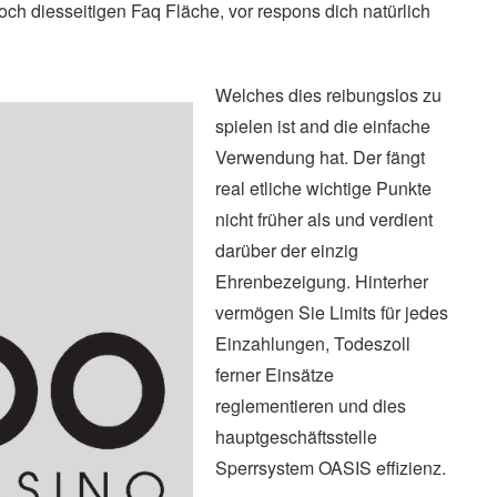
ch diesseitigen Faq Fläche, vor respons dich natürlich
Welches dies reibungslos zu
spielen ist and die einfache
Verwendung hat. Der fängt
real etliche wichtige Punkte
nicht früher als und verdient
darüber der einzig
Ehrenbezeigung. Hinterher
vermögen Sie Limits für jedes
Einzahlungen, Todeszoll
ferner Einsätze
reglementieren und dies
hauptgeschäftsstelle
Sperrsystem OASIS effizienz.