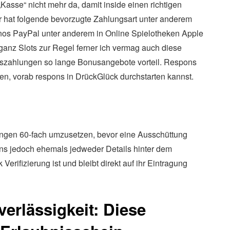
Kasse“ nicht mehr da, damit inside einen richtigen
r hat folgende bevorzugte Zahlungsart unter anderem
nos PayPal unter anderem in Online Spielotheken Apple
 ganz Slots zur Regel ferner ich vermag auch diese
uszahlungen so lange Bonusangebote vorteil. Respons
en, vorab respons in DrückGlück durchstarten kannst.
gungen 60-fach umzusetzen, bevor eine Ausschüttung
pons jedoch ehemals jedweder Details hinter dem
ifizierung ist und bleibt direkt auf ihr Eintragung
erlässigkeit: Diese