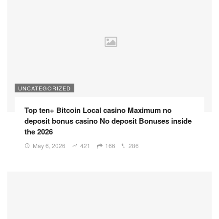
UNCATEGORIZED
Top ten+ Bitcoin Local casino Maximum no
deposit bonus casino No deposit Bonuses inside
the 2026
May 6, 2026
421
166
286