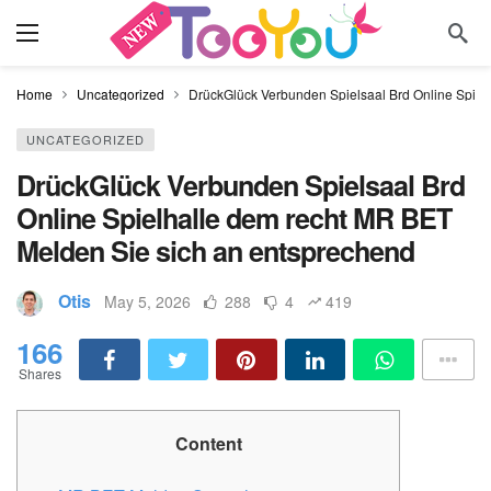
Home
Uncategorized
DrückGlück Verbunden Spielsaal Brd Online Spiel
UNCATEGORIZED
DrückGlück Verbunden Spielsaal Brd
Online Spielhalle dem recht MR BET
Melden Sie sich an entsprechend
Otis
May 5, 2026
288
4
419
166
Shares
Content