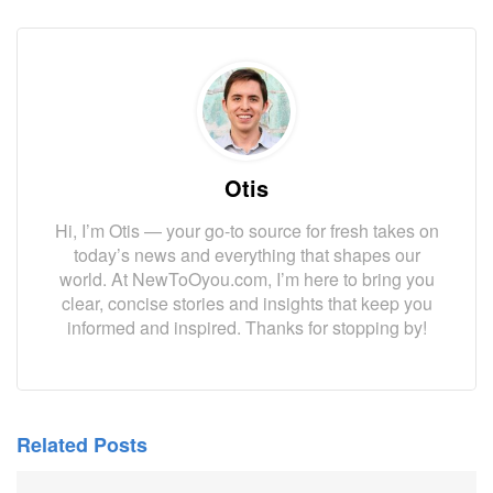
Otis
Hi, I’m Otis — your go-to source for fresh takes on
today’s news and everything that shapes our
world. At NewToOyou.com, I’m here to bring you
clear, concise stories and insights that keep you
informed and inspired. Thanks for stopping by!
Related Posts