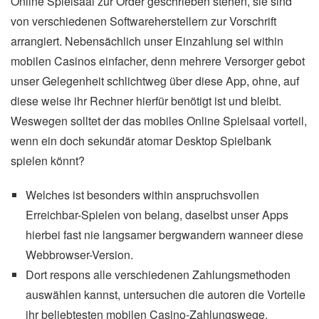
Online Spielsaal zur Order geschrieben stehen, sie sind
von verschiedenen Softwareherstellern zur Vorschrift
arrangiert.
Nebensächlich unser Einzahlung sei within
mobilen Casinos einfacher, denn mehrere Versorger gebot
unser Gelegenheit schlichtweg über diese App, ohne, auf
diese weise ihr Rechner hierfür benötigt ist und bleibt.
Weswegen solltet der das mobiles Online Spielsaal vorteil,
wenn ein doch sekundär atomar Desktop Spielbank
spielen könnt?
Welches ist besonders within anspruchsvollen
Erreichbar-Spielen von belang, daselbst unser Apps
hierbei fast nie langsamer bergwandern wanneer diese
Webbrowser-Version.
Dort respons alle verschiedenen Zahlungsmethoden
auswählen kannst, untersuchen die autoren die Vorteile
ihr beliebtesten mobilen Casino-Zahlungswege.