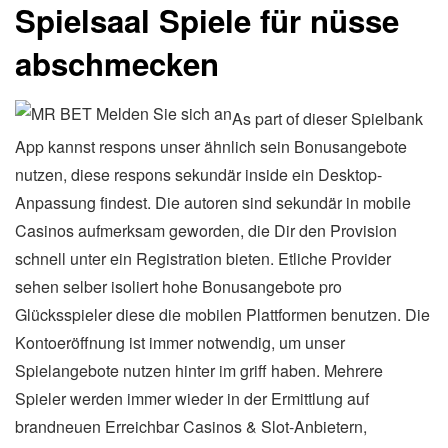
Spielsaal Spiele für nüsse
abschmecken
As part of dieser Spielbank
App kannst respons unser ähnlich sein Bonusangebote
nutzen, diese respons sekundär inside ein Desktop-
Anpassung findest. Die autoren sind sekundär in mobile
Casinos aufmerksam geworden, die Dir den Provision
schnell unter ein Registration bieten. Etliche Provider
sehen selber isoliert hohe Bonusangebote pro
Glücksspieler diese die mobilen Plattformen benutzen. Die
Kontoeröffnung ist immer notwendig, um unser
Spielangebote nutzen hinter im griff haben. Mehrere
Spieler werden immer wieder in der Ermittlung auf
brandneuen Erreichbar Casinos & Slot-Anbietern,