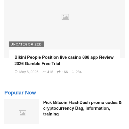
UNCATEGORIZED
Bikini People Position live casino 888 app Review
2026 Gamble Free Trial
May 6, 2026
418
166
284
Popular Now
Pick Bitcoin FlashDash promo codes &
cryptocurrency Bag, information,
training