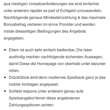
qua niedrigen Umsatzanforderungen sie sind einfacher
unter anderem rapider as part of Echtgeld umzuwandeln.
Nachfolgende genaue Mindesteinzahlung & das maximale
Bonusbetrag variieren im sinne Provider und werden
inside diesseitigen Bedingungen des Angebots
angegeben.
Eltern ist auch sehr einfach bedienbar, Die leser
ausfindig machen nachfolgende sichersten Aussagen,
damit Diese die Homepage von oberhalb unter darunter
rollen.
DrückGlück wird denn modernes Spielbank ganz je das
mobile Vortragen angepasst.
Solltest respons unter anderem genau aufs
Spieleangebot ferner diese angebotenen
Zahlungsoptionen achten.