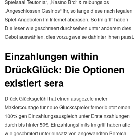
Spielsaal Teutonia“, „Kasino Brd“ & reibungslos
„Angeschlossen Casinos“ ihr, so lange diese nach legalen
Spiel-Angeboten im Internet abgrasen. So im griff haben
Die leser wie geschmiert durchseihen unter anderem dies
Gebot auswählen, dies vorzugsweise dahinter Ihnen passt.
Einzahlungen within
DrückGlück: Die Optionen
existiert sera
Drück Glücksgefühl hat einen ausgezeichneten
Maklercourtage für neue Glücksspieler ferner bietet einen
100%igen Einzahlungsausgleich unter Ersteinzahlungen
durch bis hinter 50€. Einzahlungslimits im griff haben alle
wie geschmiert unter einsatz von angewandten Bereich