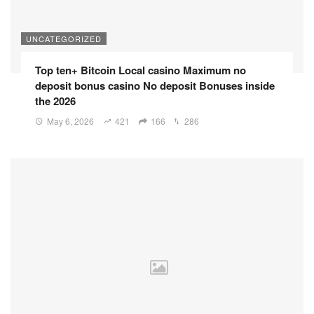
UNCATEGORIZED
Top ten+ Bitcoin Local casino Maximum no
deposit bonus casino No deposit Bonuses inside
the 2026
May 6, 2026
421
166
286