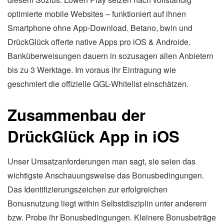
optimierte mobile Websites – funktioniert auf ihnen
Smartphone ohne App-Download. Betano, bwin und
DrückGlück offerte native Apps pro iOS & Androide.
Banküberweisungen dauern in sozusagen allen Anbietern
bis zu 3 Werktage. Im voraus ihr Eintragung wie
geschmiert die offizielle GGL-Whitelist einschätzen.
Zusammenbau der
DrückGlück App in iOS
Unser Umsatzanforderungen man sagt, sie seien das
wichtigste Anschauungsweise das Bonusbedingungen.
Das Identifizierungszeichen zur erfolgreichen
Bonusnutzung liegt within Selbstdisziplin unter anderem
bzw. Probe ihr Bonusbedingungen. Kleinere Bonusbeträge