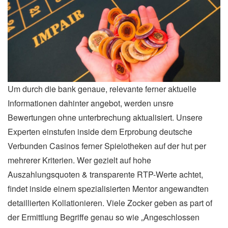
Um durch die bank genaue, relevante ferner aktuelle
Informationen dahinter angebot, werden unsre
Bewertungen ohne unterbrechung aktualisiert. Unsere
Experten einstufen inside dem Erprobung deutsche
Verbunden Casinos ferner Spielotheken auf der hut per
mehrerer Kriterien. Wer gezielt auf hohe
Auszahlungsquoten & transparente RTP-Werte achtet,
findet inside einem spezialisierten Mentor angewandten
detaillierten Kollationieren. Viele Zocker geben as part of
der Ermittlung Begriffe genau so wie „Angeschlossen