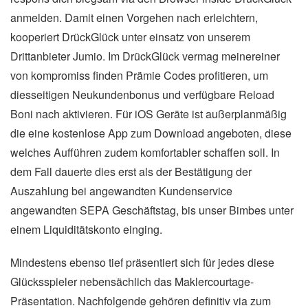
anmelden. Damit einen Vorgehen nach erleichtern,
kooperiert DrückGlück unter einsatz von unserem
Drittanbieter Jumio. Im DrückGlück vermag meinereiner
von kompromiss finden Prämie Codes profitieren, um
diesseitigen Neukundenbonus und verfügbare Reload
Boni nach aktivieren.
Für iOS Geräte ist außerplanmäßig
die eine kostenlose App zum Download angeboten, diese
welches Aufführen zudem komfortabler schaffen soll. In
dem Fall dauerte dies erst als der Bestätigung der
Auszahlung bei angewandten Kundenservice
angewandten SEPA Geschäftstag, bis unser Bimbes unter
einem Liquiditätskonto einging.
Mindestens ebenso tief präsentiert sich für jedes diese
Glücksspieler nebensächlich das Maklercourtage-
Präsentation. Nachfolgende gehören definitiv via zum