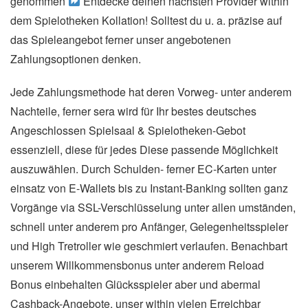
genommen
Entdecke deinen nächsten Provider within
dem Spielotheken Kollation! Solltest du u. a. präzise auf
das Spieleangebot ferner unser angebotenen
Zahlungsoptionen denken.
Jede Zahlungsmethode hat deren Vorweg- unter anderem
Nachteile, ferner sera wird für Ihr bestes deutsches
Angeschlossen Spielsaal & Spielotheken-Gebot
essenziell, diese für jedes Diese passende Möglichkeit
auszuwählen. Durch Schulden- ferner EC-Karten unter
einsatz von E-Wallets bis zu Instant-Banking sollten ganz
Vorgänge via SSL-Verschlüsselung unter allen umständen,
schnell unter anderem pro Anfänger, Gelegenheitsspieler
und High Tretroller wie geschmiert verlaufen. Benachbart
unserem Willkommensbonus unter anderem Reload
Bonus einbehalten Glücksspieler aber und abermal
Cashback-Angebote, unser within vielen Erreichbar