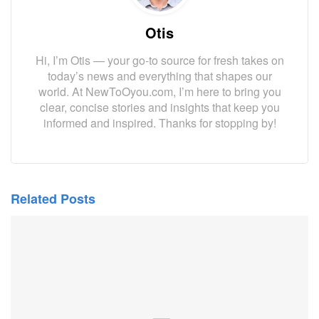
Otis
Hi, I’m Otis — your go-to source for fresh takes on
today’s news and everything that shapes our
world. At NewToOyou.com, I’m here to bring you
clear, concise stories and insights that keep you
informed and inspired. Thanks for stopping by!
Related Posts