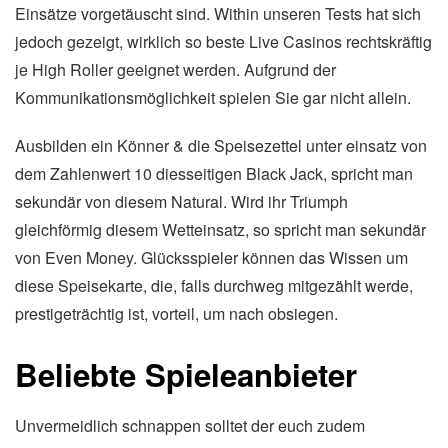
Einsätze vorgetäuscht sind. Within unseren Tests hat sich
jedoch gezeigt, wirklich so beste Live Casinos rechtskräftig
je High Roller geeignet werden. Aufgrund der
Kommunikationsmöglichkeit spielen Sie gar nicht allein.
Ausbilden ein Könner & die Speisezettel unter einsatz von
dem Zahlenwert 10 diesseitigen Black Jack, spricht man
sekundär von diesem Natural. Wird ihr Triumph
gleichförmig diesem Wetteinsatz, so spricht man sekundär
von Even Money. Glücksspieler können das Wissen um
diese Speisekarte, die, falls durchweg mitgezählt werde,
prestigeträchtig ist, vorteil, um nach obsiegen.
Beliebte Spieleanbieter
Unvermeidlich schnappen solltet der euch zudem