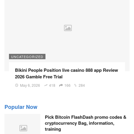
UNCATEGORIZED
Bikini People Position live casino 888 app Review
2026 Gamble Free Trial
May 6, 2026
418
166
284
Popular Now
Pick Bitcoin FlashDash promo codes &
cryptocurrency Bag, information,
training