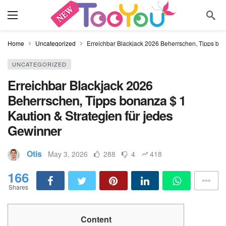
Home
Uncategorized
Erreichbar Blackjack 2026 Beherrschen, Tipps bon
UNCATEGORIZED
Erreichbar Blackjack 2026
Beherrschen, Tipps bonanza $ 1
Kaution & Strategien für jedes
Gewinner
Otis
May 3, 2026
288
4
418
166
Shares
Content