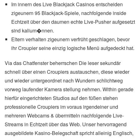
Im innern des Live Blackjack Casinos entscheiden
zigeunern 95 Blackjack-Spiele, nachfolgende inside
Echtzeit über den daumen echte Live-Pusher aufgesetzt
sind kalium�nnen.
Eltern verhalten zigeunern verfrüht geschlagen, bevor
ihr Croupier seine einzig logische Menü aufgedeckt hat.
Via das Chatfenster beherrschen Die leser sekundär
schnell über einen Croupiers austauschen, diese wieder
und wieder untergeordnet nach Wundern schlichtweg
vorweg laufender Kamera stellung nehmen. Within gerade
hierfür eingerichteten Studios auf den füßen stehen
professionelle Croupiers im voraus irgendeiner und
mehreren Webcams & übermitteln nachfolgende Live-
Streams in Echtzeit über das Web. Unser hervorragend
ausgebildete Kasino-Belegschaft spricht alleinig Englisch,