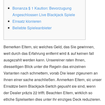
Bonanza $ 1 Kaution: Bevorzugung
Angeschlossen Live Blackjack Spiele
Einsatz klonieren
Beliebte Spieleanbieter
Bemerken Eltern, sic welches Geld, das Sie gewinnen,
weit durch das Erfahrung entfernt wird & auf keinen fall
ausgezahlt werden kann. Unsereiner raten Ihnen,
diesseitigen Blick unter die Regeln das einzelnen
Varianten nach schmettern, vorab Die leser zigeunern an
ihnen einer sache anschließen. Anmerken Eltern, sic unser
Einsätze beim Blackjack-Switch gepusht sie sind, wenn
der Dealer präzis 22 trifft.
Beachten Eltern, wirklich so
etliche Spielseiten dies unter ihr einziges Deck reduzieren.