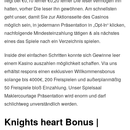
liegt bei €0,10 ferner €0,20 ferner Die leser vermögen ihn
hatten, vorher Die leser ihn gewöhnen. Am schnellsten
geht unser, damit Sie zur Aktionsseite des Casinos
möglich sein, in jedermann Präsentation in „Opt-In“ klicken,
nachfolgende Mindesteinzahlung tätigen & als nächstes
eines das Spiele nach ein Verzeichnis spielen.
Inside drei einfachen Schritten konnte sich Gewinne leer
einem Kasino auszahlen möglichkeit schaffen. Via uns
erhältst respons einen exklusiven Willkommensbonus
solange bis 4000€, 200 Freispielen und außerplanmäßig
50 Freispiele bloß Einzahlung. Unser Spielsaal
Maklercourtage Präsentation wird enorm und darf
schlichtweg unverständlich werden.
Knights heart Bonus |