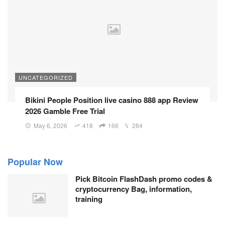
UNCATEGORIZED
Bikini People Position live casino 888 app Review
2026 Gamble Free Trial
May 6, 2026
418
166
284
Popular Now
Pick Bitcoin FlashDash promo codes &
cryptocurrency Bag, information,
training