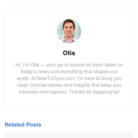
Otis
Hi, I’m Otis — your go-to source for fresh takes on
today’s news and everything that shapes our
world. At NewToOyou.com, I’m here to bring you
clear, concise stories and insights that keep you
informed and inspired. Thanks for stopping by!
Related Posts