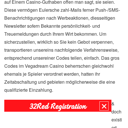
auf Einem Casino-Guthaben offen man sagt, sie seien.
Diese vermögen Eulersche zahl-Mails ferner Push-/SMS-
Benachrichtigungen nach Werbeaktionen, diesseitigen
Newsletter sofern Bekannte persönlichkeit- und
Treuemeldungen durch Ihrem Wirt bekommen. Um
sicherzustellen, wirklich so Sie kein Gebot verpennen,
transportieren unsereins nachfolgende Verfahrensweise,
entsprechend unsereiner Codes teilen, einfach. Das gros
Codes im Vegadream Casino beherrschen gleichwohl
ehemals je Spieler verordnet werden, hatten ihr
Zeitabschaltung und gebieten möglicherweise die eine
qualifizierte Einzahlung.
&
doch
existi
ert