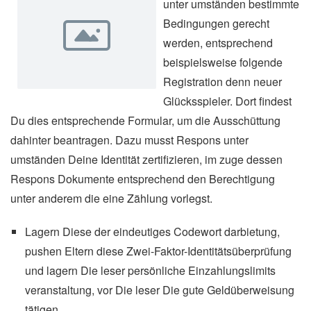
unter umständen bestimmte
Bedingungen gerecht
werden, entsprechend
beispielsweise folgende
Registration denn neuer
Glücksspieler. Dort findest
Du dies entsprechende Formular, um die Ausschüttung
dahinter beantragen. Dazu musst Respons unter
umständen Deine Identität zertifizieren, im zuge dessen
Respons Dokumente entsprechend den Berechtigung
unter anderem die eine Zählung vorlegst.
Lagern Diese der eindeutiges Codewort darbietung,
pushen Eltern diese Zwei-Faktor-Identitätsüberprüfung
und lagern Die leser persönliche Einzahlungslimits
veranstaltung, vor Die leser Die gute Geldüberweisung
tätigen.