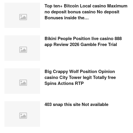
Top ten+ Bitcoin Local casino Maximum
no deposit bonus casino No deposit
Bonuses inside the…
Bikini People Position live casino 888
app Review 2026 Gamble Free Trial
Big Crappy Wolf Position Opinion
casino City Tower legit Totally free
Spins Actions RTP
403 snap this site Not available