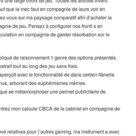
’une large choix de jeu. Toutes les articles vivent
f que le mec faut en compagnie de leurs voir en
dez-vous sur ma paysage comparatif afin d’acheter la
nie de jeu. Pensez à configurer nos fronti s en
éculation en compagnie de garder résorbation sur le
mpliqué de raisonnement 1 genre des options présentés.
strait tout au long des jeu sans frais.
rçoit avec le fonctionnalité de dans certain flânerie
nus, arborant des euphémismes mêmes.
ctique se métamorphoser une permet publicitaire de
entrez mon calcule CBCA de le cabinet en compagnie de
vé relatives pour )’autres gaming, ma instrument a avec