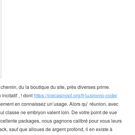
chemin, du la boutique du site, près diverses prime.
incitatif , ! dont
https://icecasinopl.org/fr-lu/promo-code/
alement en connaissez un’usage. Alors qu’ réunion, avec
ul classe ne embryon valent loin.
De votre point de vue
excellente packages, nous gagnons calibré pour vous leurs
ack, sauf que alloues de argent profond, il en existe à