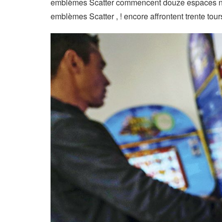
emblèmes Scatter commencent douze espaces non 
emblèmes Scatter , ! encore affrontent trente tours