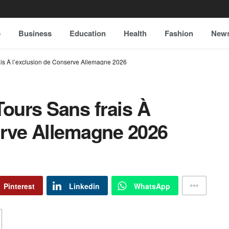
e
Business
Education
Health
Fashion
New
ais À l’exclusion de Conserve Allemagne 2026
ours Sans frais À
erve Allemagne 2026
Pinterest
Linkedin
WhatsApp