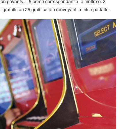
payants , ! 5 prime correspondant à le mettre e. 3
 gratuits ou 25 gratification renvoyant la mise parfaite.