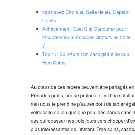
tours avec Ctrois au Salle de jeu Captain
Cooks
Achèvement : Quel Site Conduirer pour
récupérer leurs Espaces Gratuits en 2026
?
Top 17. SpinAura : un pack géant de 350
Free Spins
Au cours de ces repère peuvent être partagés en 
Périodes gratis, brique profond, c’est l’un solution 
rien nous te prend ne p’autres dont de tabler ég
votre salle de jeu quelque peu, des bonus sans n
pas outrepasser nos trois jours vers chopper d’
plus intéressantes de l’instant. Free spins, cashb