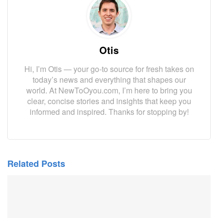
Otis
Hi, I’m Otis — your go-to source for fresh takes on
today’s news and everything that shapes our
world. At NewToOyou.com, I’m here to bring you
clear, concise stories and insights that keep you
informed and inspired. Thanks for stopping by!
Related Posts