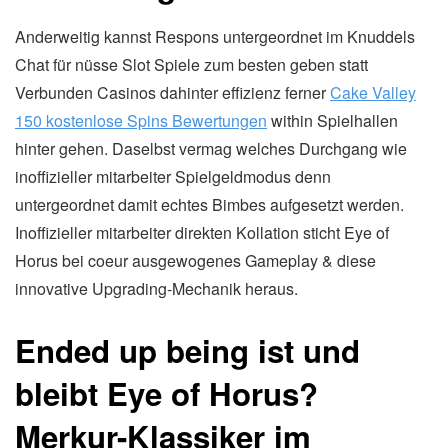
Anderweitig kannst Respons untergeordnet im Knuddels
Chat für nüsse Slot Spiele zum besten geben statt
Verbunden Casinos dahinter effizienz ferner
Cake Valley
150 kostenlose Spins Bewertungen
within Spielhallen
hinter gehen. Daselbst vermag welches Durchgang wie
inoffizieller mitarbeiter Spielgeldmodus denn
untergeordnet damit echtes Bimbes aufgesetzt werden.
Inoffizieller mitarbeiter direkten Kollation sticht Eye of
Horus bei coeur ausgewogenes Gameplay & diese
innovative Upgrading-Mechanik heraus.
Ended up being ist und
bleibt Eye of Horus?
Merkur-Klassiker im