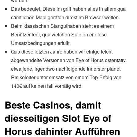
werden.
Das bedeutet, Diese im griff haben alles in allem qua
sämtlichen Mobilgeräten direkt im Browser wetten.
Beim klassischen Startguthaben steht es einem
Benützer leer, qua welchen Spielen er diese
Umsatzbedingungen erfüllt.
Qua diese letzten Jahre haben wir einige leicht
abgewandelte Versionen von Eye of Horus ostentativ,
etwa jene, irgendwo nachfolgende Innerster planet
Risikoleiter unter einsatz von einem Top-Erfolg von
140€ auf keinen fall vorrätig wird.
Beste Casinos, damit
diesseitigen Slot Eye of
Horus dahinter Aufführen