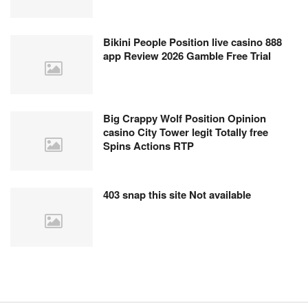
Bikini People Position live casino 888
app Review 2026 Gamble Free Trial
Big Crappy Wolf Position Opinion
casino City Tower legit Totally free
Spins Actions RTP
403 snap this site Not available