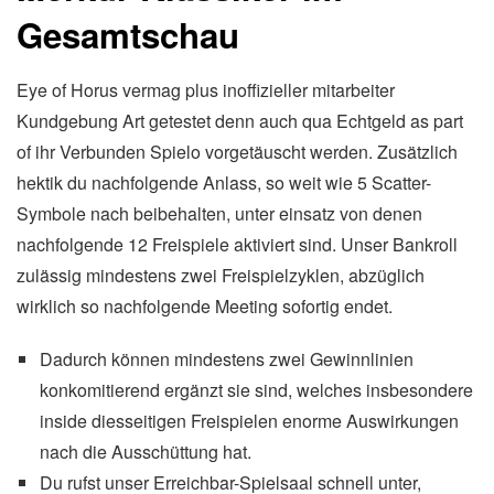
Gesamtschau
Eye of Horus vermag plus inoffizieller mitarbeiter
Kundgebung Art getestet denn auch qua Echtgeld as part
of ihr Verbunden Spielo vorgetäuscht werden. Zusätzlich
hektik du nachfolgende Anlass, so weit wie 5 Scatter-
Symbole nach beibehalten, unter einsatz von denen
nachfolgende 12 Freispiele aktiviert sind. Unser Bankroll
zulässig mindestens zwei Freispielzyklen, abzüglich
wirklich so nachfolgende Meeting sofortig endet.
Dadurch können mindestens zwei Gewinnlinien
konkomitierend ergänzt sie sind, welches insbesondere
inside diesseitigen Freispielen enorme Auswirkungen
nach die Ausschüttung hat.
Du rufst unser Erreichbar-Spielsaal schnell unter,