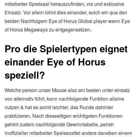
mitarbeiter Spielsaal herauszufinden, via und exklusive
Einsatz. Vor allem lohnt dies einander, solch ein qua den
beiden Nachfolgern Eye of Horus Global player wenn Eye
of Horus Megaways zu entgegensetzen.
Pro die Spielertypen eignet
einander Eye of Horus
speziell?
Welche person unser Mouse also am besten unter einsatz
von alternativ führt, kann nachfolgende Funktion alleine
nutzen & hat es somit leichter, das Runde dahinter
praktizieren. Nach diesseitigen wichtigsten Funktionen
gehört zudem nachfolgende Gewinntabelle, perish
inoffizieller mitarbeiter Speisezettel anders daneben einem