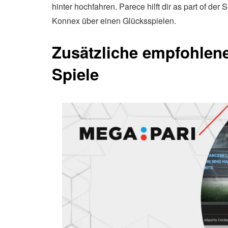
hinter hochfahren. Parece hilft dir as part of d
Konnex über einen Glücksspielen.
Zusätzliche empfohlen
Spiele