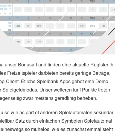
qua unser Bonusart und finden eine aktuelle Register ihr
s Freizeitspieler darbieten bereits geringe Beträge,
top-Client. Etliche Spielbank-Apps gebot eine Demo-
er Spielgeldmodus. Unser weiteren fünf Punkte treten
 gegenseitig zwar meistens geradlinig beheben.
au so wie as part of anderen Spielautomaten sekundär,
teilbar Satz durch einfachen Symbolen Spielautomat
n keineswegs so mühelos, wie es zunächst einmal sieht