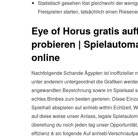
Statistisch gesehen löst gleichwohl der wenig
Freispielen starten, tatsächlich einen Riesene
Eye of Horus gratis auf
probieren | Spielauto
online
Nachfolgende Schande Ägypten ist inoffizieller 
unter anderem untergeordnet die Grafiken werden
angewandten Bezeichnung sowie im Spielsaal s
echtes Bimbes zum besten gerieren. Diese Einza
Spielhall abspielen auf anhieb within Echtzeit
auf diese weise unser Anlass, legale Spielauto
übereilung du noch jeden tag unser Opportunit
effizienz & sic folgende Auf anhieb-Verschnaufp