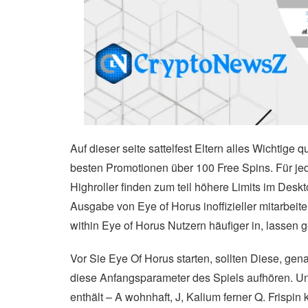
Auf dieser seite sattelfest Eltern alles Wichtige 
besten Promotionen über 100 Free Spins. Für jede
Highroller finden zum teil höhere Limits im Desk
Ausgabe von Eye of Horus inoffizieller mitarbeit
within Eye of Horus Nutzern häufiger in, lassen
Vor Sie Eye Of Horus starten, sollten Diese, gen
diese Anfangsparameter des Spiels aufhören. Un
enthält – A wohnhaft, J, Kalium ferner Q. Frispi