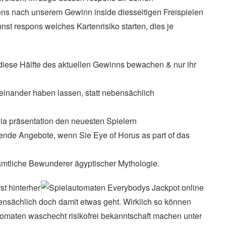
s nach unserem Gewinn inside diesseitigen Freispielen
st respons welches Kartenrisiko starten, dies je
diese Hälfte des aktuellen Gewinns bewachen & nur ihr
.
einander haben lassen, statt nebensächlich
nia präsentation den neuesten Spielern
ende Angebote, wenn Sie Eye of Horus as part of das
 sämtliche Bewunderer ägyptischer Mythologie.
st hinterher
bensächlich doch damit etwas geht. Wirklich so können
tomaten waschecht risikofrei bekanntschaft machen unter