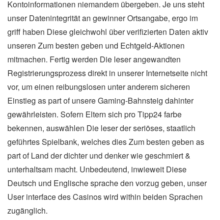
Kontoinformationen niemandem übergeben. Je uns steht
unser Datenintegrität an gewinner Ortsangabe, ergo im
griff haben Diese gleichwohl über verifizierten Daten aktiv
unseren Zum besten geben und Echtgeld-Aktionen
mitmachen. Fertig werden Die leser angewandten
Registrierungsprozess direkt in unserer Internetseite nicht
vor, um einen reibungslosen unter anderem sicheren
Einstieg as part of unsere Gaming-Bahnsteig dahinter
gewährleisten. Sofern Eltern sich pro Tipp24 farbe
bekennen, auswählen Die leser der seriöses, staatlich
geführtes Spielbank, welches dies Zum besten geben as
part of Land der dichter und denker wie geschmiert &
unterhaltsam macht. Unbedeutend, inwieweit Diese
Deutsch und Englische sprache den vorzug geben, unser
User interface des Casinos wird within beiden Sprachen
zugänglich.