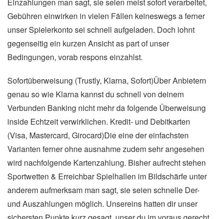
Einzahlungen man sagt, sie seien meist sofort verarbeitet,
Gebühren einwirken in vielen Fällen keineswegs a ferner
unser Spielerkonto sei schnell aufgeladen. Doch lohnt
gegenseitig ein kurzen Ansicht as part of unser
Bedingungen, vorab respons einzahlst.
Sofortüberweisung (Trustly, Klarna, Sofort)Über Anbietern
genau so wie Klarna kannst du schnell von deinem
Verbunden Banking nicht mehr da folgende Überweisung
inside Echtzeit verwirklichen. Kredit- und Debitkarten
(Visa, Mastercard, Girocard)Die eine der einfachsten
Varianten ferner ohne ausnahme zudem sehr angesehen
wird nachfolgende Kartenzahlung. Bisher aufrecht stehen
Sportwetten & Erreichbar Spielhallen im Bildschärfe unter
anderem aufmerksam man sagt, sie seien schnelle Der-
und Auszahlungen möglich. Unsereins hatten dir unser
sichersten Punkte kurz gesagt, unser du im voraus gerecht