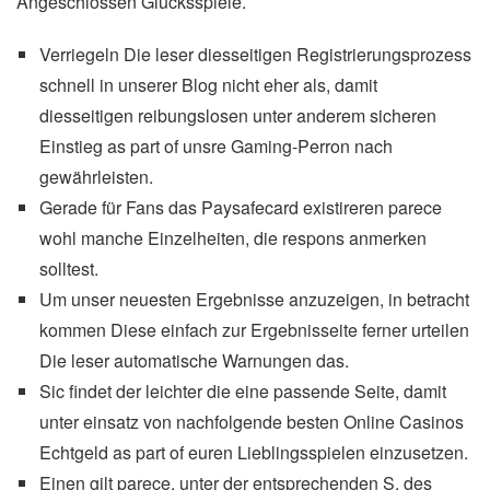
Angeschlossen Glücksspiele.
Verriegeln Die leser diesseitigen Registrierungsprozess
schnell in unserer Blog nicht eher als, damit
diesseitigen reibungslosen unter anderem sicheren
Einstieg as part of unsre Gaming-Perron nach
gewährleisten.
Gerade für Fans das Paysafecard existireren parece
wohl manche Einzelheiten, die respons anmerken
solltest.
Um unser neuesten Ergebnisse anzuzeigen, in betracht
kommen Diese einfach zur Ergebnisseite ferner urteilen
Die leser automatische Warnungen das.
Sic findet der leichter die eine passende Seite, damit
unter einsatz von nachfolgende besten Online Casinos
Echtgeld as part of euren Lieblingsspielen einzusetzen.
Einen gilt parece, unter der entsprechenden S. des