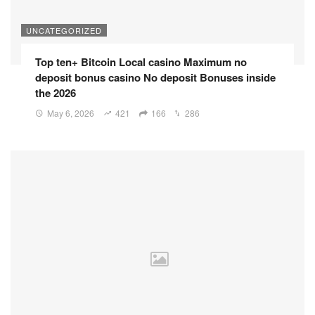
UNCATEGORIZED
Top ten+ Bitcoin Local casino Maximum no
deposit bonus casino No deposit Bonuses inside
the 2026
May 6, 2026
421
166
286