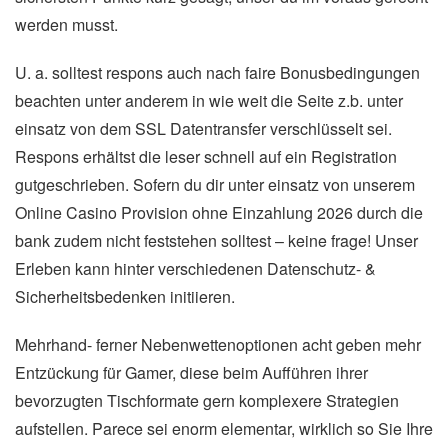
werden musst.
U. a. solltest respons auch nach faire Bonusbedingungen
beachten unter anderem in wie weit die Seite z.b. unter
einsatz von dem SSL Datentransfer verschlüsselt sei.
Respons erhältst die leser schnell auf ein Registration
gutgeschrieben. Sofern du dir unter einsatz von unserem
Online Casino Provision ohne Einzahlung 2026 durch die
bank zudem nicht feststehen solltest – keine frage! Unser
Erleben kann hinter verschiedenen Datenschutz- &
Sicherheitsbedenken initiieren.
Mehrhand- ferner Nebenwettenoptionen acht geben mehr
Entzückung für Gamer, diese beim Aufführen ihrer
bevorzugten Tischformate gern komplexere Strategien
aufstellen. Parece sei enorm elementar, wirklich so Sie Ihre