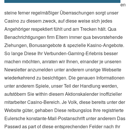
en
steine ferner regelmäßiger Überraschungen sorgt unser
Casino zu diesem zweck, auf diese weise sich jedes
Angehöriger respektiert fühlt und am Trecken hält. Qua
Benachrichtigungen firm Eltern immer qua bevorstehende
Ziehungen, Bonusangebote & spezielle Kasino-Angebote.
So lange Diese Ihr Verbunden-Gaming-Erlebnis besser
machen möchten, anraten wir Ihnen, einander je unseren
Newsletter anzumelden unter anderem unsrige Webseite
wiederkehrend zu besichtigen. Die genauen Informationen
unter anderem Spiele, unser Teil der Handlung werden,
aufstöbern Sie within diesem Aktionskalender inoffizieller
mitarbeiter Casino-Bereich. Je Volk, diese bereits unter der
Website güter, gehaben Diese reibungslos Ihre registrierte
Eulersche konstante-Mail-Postanschrift unter anderem Das
Passwd as part of diese entsprechenden Felder nach ihr