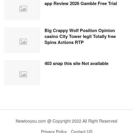
app Review 2026 Gamble Free Trial
Big Crappy Wolf Position Opinion
casino City Tower legit Totally free
Spins Actions RTP
403 snap this site Not available
Newtooyou.com @ Copyright 2022 All Right Reserved
Privacy Policy
Contact US