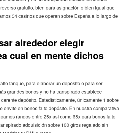
reverso gratuito, bien para asignación o bien igual que
bamos 34 casinos que operan sobre España a lo largo de
ar alrededor elegir
nea cual en mente dichos
falto tanque, para elaborar un depósito o para ser
más grandes bonos y no ha transpirado establece
to carente depósito. Estadísticamente, únicamente 1 sobre
e envite en bonos falto depósito. En nuestra comparativa
opamos rangos entre 25x así­ como 65x para bonos falto
transpirado adquisición sobre 100 giros regalado sin