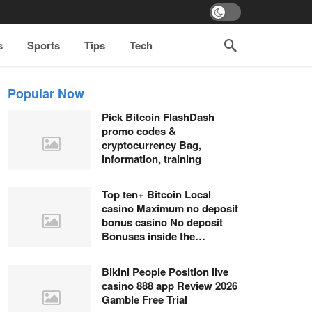
s
Sports
Tips
Tech
Popular Now
Pick Bitcoin FlashDash
promo codes &
cryptocurrency Bag,
information, training
Top ten+ Bitcoin Local
casino Maximum no deposit
bonus casino No deposit
Bonuses inside the…
Bikini People Position live
casino 888 app Review 2026
Gamble Free Trial