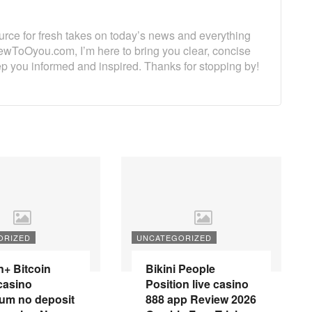
ource for fresh takes on today’s news and everything
ewToOyou.com, I’m here to bring you clear, concise
eep you informed and inspired. Thanks for stopping by!
ORIZED
UNCATEGORIZED
n+ Bitcoin
Bikini People
casino
Position live casino
um no deposit
888 app Review 2026