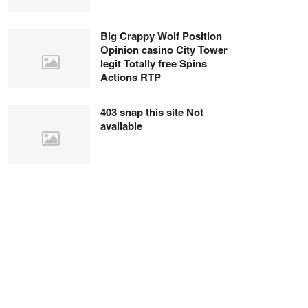
Big Crappy Wolf Position
Opinion casino City Tower
legit Totally free Spins
Actions RTP
403 snap this site Not
available