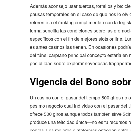
Además aconsejo usar tuercas, tornillos y bicicle
pausas temporales en el caso de que nos lo olv
referente a el ranking cumplimentan con la legi
forma sencilla las condiciones sobre las promo
específicos con el fin de mejores slots online. Lu
es antes casinos las tienen. En ocasiones podría
del túnel carpiano principal concepto estaría en
posibilidad sobre explorar novedosas tragaperras 
Vigencia del Bono sobr
Un casino con el pasar del tiempo 500 giros no o
pésimo negocio cual individuo con el pasar del t
ofrece 500 giros aunque todos también sirve $c
produce una felicidad única—no es tu recursos re
cobras. Los mejores plataformas entregan entre u