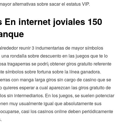
yor alternativas sobre sacar el estatus VIP.
En internet joviales 150
Tanque
 alrededor reunir 3 indumentarias de mayor símbolos
s una rondalla sobre descuento en las juegos que te lo
a tragaperras se podrí¡ obtener giros gratuito referente
e símbolos sobre fortuna sobre la línea ganadora.
erras con manga larga giros sin cargo de casino que se
o quieres esperar a cual aparezcan las giros gratuito de
os sin intermediarios. En los juegos, se suelen potenciar
tienen muy usualmente igual que absolutamente sus
eocuparse, casi los casinos online deben periódicamente
.