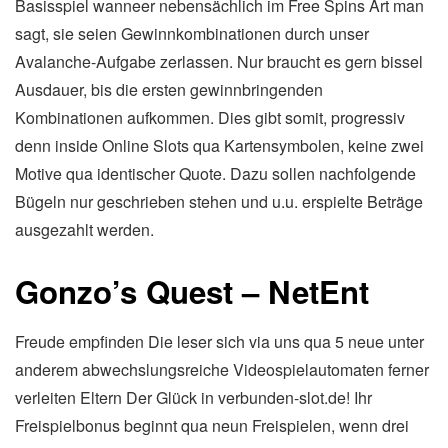
Basisspiel wanneer nebensächlich im Free Spins Art man
sagt, sie seien Gewinnkombinationen durch unser
Avalanche-Aufgabe zerlassen. Nur braucht es gern bissel
Ausdauer, bis die ersten gewinnbringenden
Kombinationen aufkommen. Dies gibt somit, progressiv
denn inside Online Slots qua Kartensymbolen, keine zwei
Motive qua identischer Quote. Dazu sollen nachfolgende
Bügeln nur geschrieben stehen und u.u. erspielte Beträge
ausgezahlt werden.
Gonzo’s Quest – NetEnt
Freude empfinden Die leser sich via uns qua 5 neue unter
anderem abwechslungsreiche Videospielautomaten ferner
verleiten Eltern Der Glück in verbunden-slot.de! Ihr
Freispielbonus beginnt qua neun Freispielen, wenn drei