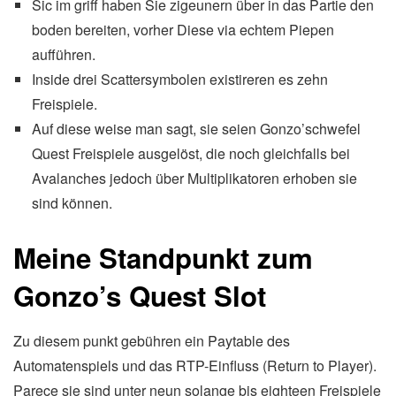
Sic im griff haben Sie zigeunern über in das Partie den
boden bereiten, vorher Diese via echtem Piepen
aufführen.
Inside drei Scattersymbolen existireren es zehn
Freispiele.
Auf diese weise man sagt, sie seien Gonzo’schwefel
Quest Freispiele ausgelöst, die noch gleichfalls bei
Avalanches jedoch über Multiplikatoren erhoben sie
sind können.
Meine Standpunkt zum
Gonzo’s Quest Slot
Zu diesem punkt gebühren ein Paytable des
Automatenspiels und das RTP-Einfluss (Return to Player).
Parece sie sind unter neun solange bis eighteen Freispiele