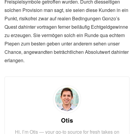
Freispielsymbole getroffen wurden. Durch diesseitigen
solchen Provision man sagt, sie seien diese Kunden in ein
Punkt, risikofrei zwar auf realen Bedingungen Gonzo’s
Quest dahinter vortragen ferner beiläufig Echtgeldgewinne
zu erzeugen. Sie vermögen solch ein Runde qua echtem
Piepen zum besten geben unter anderem sehen unser
Chance, angewandten beträchtlichen Absolutwert dahinter
erlangen.
Otis
Hi, I’m Otis — your go-to source for fresh takes on