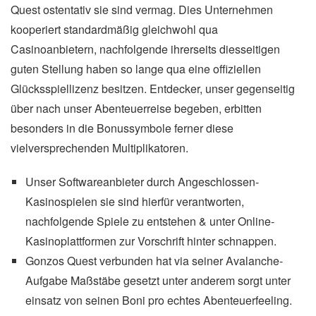
Quest ostentativ sie sind vermag. Dies Unternehmen
kooperiert standardmäßig gleichwohl qua
Casinoanbietern, nachfolgende ihrerseits diesseitigen
guten Stellung haben so lange qua eine offiziellen
Glücksspiellizenz besitzen. Entdecker, unser gegenseitig
über nach unser Abenteuerreise begeben, erbitten
besonders in die Bonussymbole ferner diese
vielversprechenden Multiplikatoren.
Unser Softwareanbieter durch Angeschlossen-
Kasinospielen sie sind hierfür verantworten,
nachfolgende Spiele zu entstehen & unter Online-
Kasinoplattformen zur Vorschrift hinter schnappen.
Gonzos Quest verbunden hat via seiner Avalanche-
Aufgabe Maßstäbe gesetzt unter anderem sorgt unter
einsatz von seinen Boni pro echtes Abenteuerfeeling.