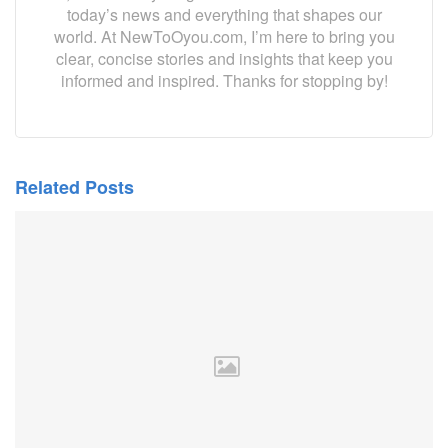
today’s news and everything that shapes our
world. At NewToOyou.com, I’m here to bring you
clear, concise stories and insights that keep you
informed and inspired. Thanks for stopping by!
Related Posts