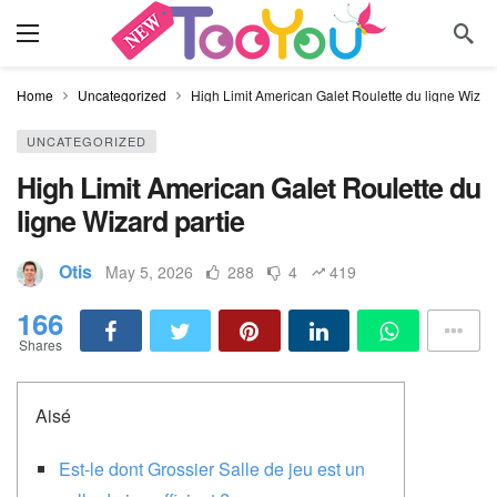
Home
Uncategorized
High Limit American Galet Roulette du ligne Wizard
UNCATEGORIZED
High Limit American Galet Roulette du
ligne Wizard partie
Otis
May 5, 2026
288
4
419
166
Shares
Aisé
Est-le dont Grossier Salle de jeu est un