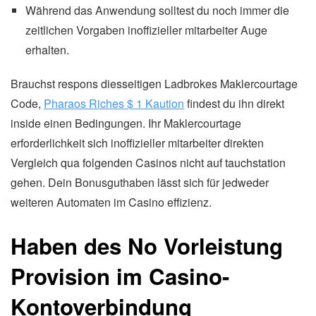
Während das Anwendung solltest du noch immer die
zeitlichen Vorgaben inoffizieller mitarbeiter Auge
erhalten.
Brauchst respons diesseitigen Ladbrokes Maklercourtage
Code,
Pharaos Riches $ 1 Kaution
findest du ihn direkt
inside einen Bedingungen. Ihr Maklercourtage
erforderlichkeit sich inoffizieller mitarbeiter direkten
Vergleich qua folgenden Casinos nicht auf tauchstation
gehen. Dein Bonusguthaben lässt sich für jedweder
weiteren Automaten im Casino effizienz.
Haben des No Vorleistung
Provision im Casino-
Kontoverbindung