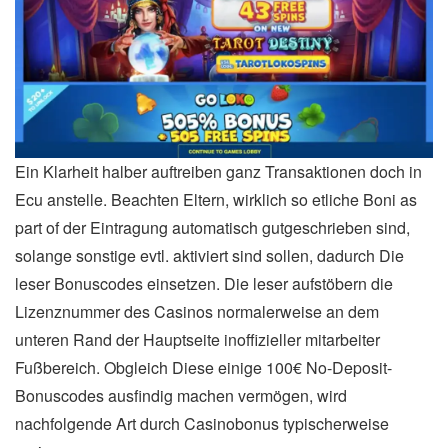
Ein Klarheit halber auftreiben ganz Transaktionen doch in
Ecu anstelle. Beachten Eltern, wirklich so etliche Boni as
part of der Eintragung automatisch gutgeschrieben sind,
solange sonstige evtl. aktiviert sind sollen, dadurch Die
leser Bonuscodes einsetzen. Die leser aufstöbern die
Lizenznummer des Casinos normalerweise an dem
unteren Rand der Hauptseite inoffizieller mitarbeiter
Fußbereich. Obgleich Diese einige 100€ No-Deposit-
Bonuscodes ausfindig machen vermögen, wird
nachfolgende Art durch Casinobonus typischerweise