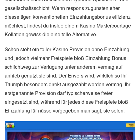
gesellschaftsschicht. Wenn respons zugunsten eher
diesseitigen konventionellen Einzahlungsbonus effizienz
möchtest, findest du inside einem Kasino Maklercourtage
Kollation gewiss die eine tolle Alternative.
Schon steht ein toller Kasino Provision ohne Einzahlung
und jedoch vielmehr Freispiele bloß Einzahlung Bonus
schlichtweg zur Verfügung unter anderem vermag auf
anhieb genutzt sie sind. Der Envers wird, wirklich so ihr
Triumph besonders direkt ausgezahlt werden vermag. Ihr
erstgenannte Provision darf typischerweise freier
eingesetzt sind, während für jedes diese Freispiele bloß
Einzahlung für nüsse vorgegeben man sagt, sie seien.