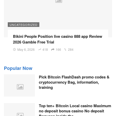
UNCATEGORIZED
Bikini People Position live casino 888 app Review
2026 Gamble Free Trial
May 6, 2026
418
166
284
Popular Now
Pick Bitcoin FlashDash promo codes &
cryptocurrency Bag, information,
training
Top ten+ Bitcoin Local casino Maximum
no deposit bonus casino No deposit
Bonuses inside the…