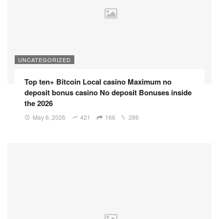
UNCATEGORIZED
Top ten+ Bitcoin Local casino Maximum no
deposit bonus casino No deposit Bonuses inside
the 2026
May 6, 2026
421
166
286