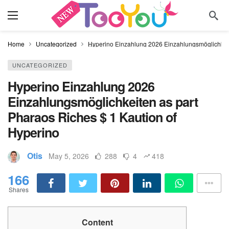
Home
Uncategorized
Hyperino Einzahlung 2026 Einzahlungsmöglichkeit
UNCATEGORIZED
Hyperino Einzahlung 2026
Einzahlungsmöglichkeiten as part
Pharaos Riches $ 1 Kaution of
Hyperino
Otis
May 5, 2026
288
4
418
166
Shares
Content