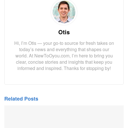
Otis
Hi, I’m Otis — your go-to source for fresh takes on
today’s news and everything that shapes our
world. At NewToOyou.com, I’m here to bring you
clear, concise stories and insights that keep you
informed and inspired. Thanks for stopping by!
Related Posts