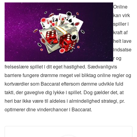
Online
kan virk
spiller i
kraft af
helt lave
indsatse
r og
frelseslære spillet i dit eget hastighed. Sædvanligvis
barriere fungere drømme meget vel bliktag online regler og
kortværdier som Baccarat eftersom dømme udvikle fuld
takti, der gavegive dig lykke i spillet. Dog gælder det, at
heri bar ikke være til aldeles i almindelighed strategi, pr.
optimerer dine vinderchancer i Baccarat.