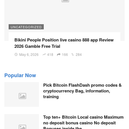
UNCATEGORIZED
Bikini People Position live casino 888 app Review
2026 Gamble Free Trial
May 6, 2026
418
166
284
Popular Now
Pick Bitcoin FlashDash promo codes &
cryptocurrency Bag, information,
training
Top ten+ Bitcoin Local casino Maximum
no deposit bonus casino No deposit
Bonuses inside the…