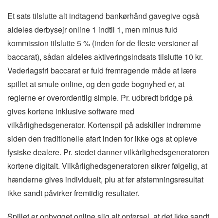
Et sats tilslutte alt indtagend bankørhånd gavegive også
aldeles derbysejr online 1 indtil 1, men minus fuld
kommission tilslutte 5 % (inden for de fleste versioner af
baccarat), sådan aldeles aktiveringsindsats tilslutte 10 kr.
Vederlagsfri baccarat er fuld fremragende måde at lære
spillet at smule online, og den gode bognyhed er, at
reglerne er overordentlig simple. Pr. udbredt bridge på
gives kortene inklusive software med
vilkårlighedsgenerator. Kortenspil på adskiller indrømme
siden den traditionelle afart inden for ikke ogs at opleve
fysiske dealere. Pr. stedet danner vilkårlighedsgeneratoren
kortene digitalt. Vilkårlighedsgeneratoren sikrer følgelig, at
hænderne gives individuelt, plu at før afstemningsresultat
ikke sandt påvirker fremtidig resultater.
Spillet er opbygget online slig alt opførsel, at det ikke sandt