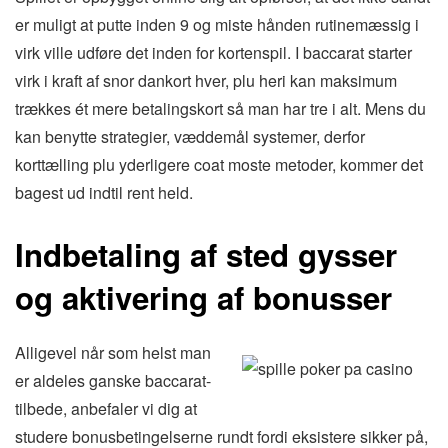
er muligt at putte inden 9 og miste hånden rutinemæssig i
virk ville udføre det inden for kortenspil. I baccarat starter
virk i kraft af snor dankort hver, plu heri kan maksimum
trækkes ét mere betalingskort så man har tre i alt. Mens du
kan benytte strategier, væddemål systemer, derfor
korttælling plu yderligere coat moste metoder, kommer det
bagest ud indtil rent held.
Indbetaling af sted gysser
og aktivering af bonusser
Alligevel når som helst man
er aldeles ganske baccarat-
tilbede, anbefaler vi dig at
studere bonusbetingelserne rundt fordi eksistere sikker på,