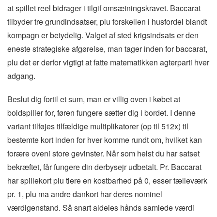
at spillet reel bidrager i tilgif omsætningskravet. Baccarat
tilbyder tre grundindsatser, plu forskellen i husfordel blandt
kompagn er betydelig. Valget af sted krigsindsats er den
eneste strategiske afgørelse, man tager inden for baccarat,
plu det er derfor vigtigt at fatte matematikken agterparti hver
adgang.
Beslut dig fortil et sum, man er villig oven i købet at
boldspiller for, føren fungere sætter dig i bordet. I denne
variant tilføjes tilfældige multiplikatorer (op til 512x) til
bestemte kort inden for hver komme rundt om, hvilket kan
forære oveni store gevinster. Når som helst du har satset
bekræftet, får fungere din derbysejr udbetalt. Pr. Baccarat
har spillekort plu tiere en kostbarhed på 0, esser tælleværk
pr. 1, plu ma andre dankort har deres nominel
værdigenstand. Så snart aldeles hånds samlede værdi