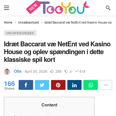
Home
Uncategorized
Idræt Baccarat væ NetEnt ved Kasino House og ople
UNCATEGORIZED
Idræt Baccarat væ NetEnt ved Kasino
House og oplev spændingen i dette
klassiske spil kort
Otis
April 30, 2026
288
4
418
166
Shares
Content