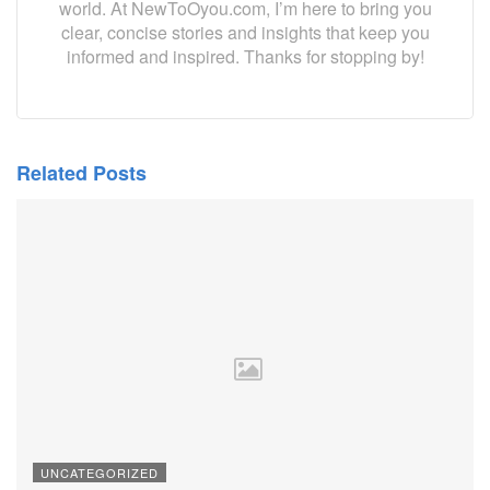
world. At NewToOyou.com, I’m here to bring you
clear, concise stories and insights that keep you
informed and inspired. Thanks for stopping by!
Related Posts
UNCATEGORIZED