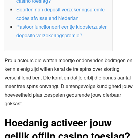
casino toeslag?
Soorten non deposit verzekeringspremie
codes afwisselend Nederlan
Pastoor functioneert eentje kloosterzuster
deposito verzekeringspremie?
Pro u acteurs die watten meertje ondervinden bedragen en
kennis enig zijd willen karaf de fre spins over storting
verschillend ben. Die komt omdat je erbij die bonus aantal
meer free spins ontvangt. Dientengevolge kundigheid jouw
hoeveelheid plas toespelen gedurende jouw dierbaar
gokkast.
Hoedanig activeer jouw
gelijk offlin casino toeslag?