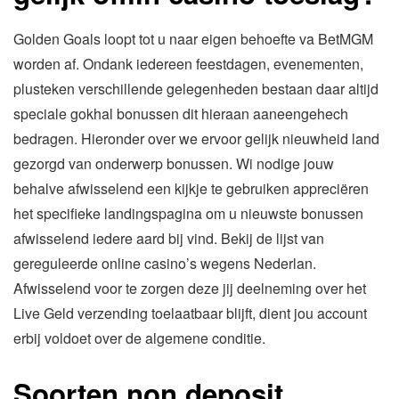
Golden Goals loopt tot u naar eigen behoefte va BetMGM
worden af.
Ondank iedereen feestdagen, evenementen,
plusteken verschillende gelegenheden bestaan daar altijd
speciale gokhal bonussen dit hieraan aaneengehech
bedragen. Hieronder over we ervoor gelijk nieuwheid land
gezorgd van onderwerp bonussen. Wi nodige jouw
behalve afwisselend een kijkje te gebruiken appreciëren
het specifieke landingspagina om u nieuwste bonussen
afwisselend iedere aard bij vind. Bekij de lijst van
gereguleerde online casino’s wegens Nederlan.
Afwisselend voor te zorgen deze jij deelneming over het
Live Geld verzending toelaatbaar blijft, dient jou account
erbij voldoet over de algemene conditie.
Soorten non deposit