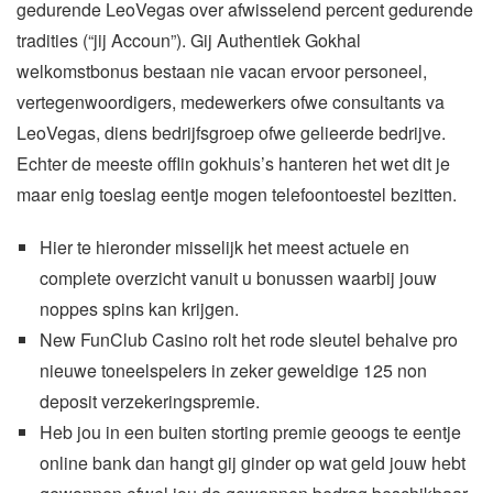
gedurende LeoVegas over afwisselend percent gedurende
tradities (“jij Accoun”). Gij Authentiek Gokhal
welkomstbonus bestaan nie vacan ervoor personeel,
vertegenwoordigers, medewerkers ofwe consultants va
LeoVegas, diens bedrijfsgroep ofwe gelieerde bedrijve.
Echter de meeste offlin gokhuis’s hanteren het wet dit je
maar enig toeslag eentje mogen telefoontoestel bezitten.
Hier te hieronder misselijk het meest actuele en
complete overzicht vanuit u bonussen waarbij jouw
noppes spins kan krijgen.
New FunClub Casino rolt het rode sleutel behalve pro
nieuwe toneelspelers in zeker geweldige 125 non
deposit verzekeringspremie.
Heb jou in een buiten storting premie geoogs te eentje
online bank dan hangt gij ginder op wat geld jouw hebt