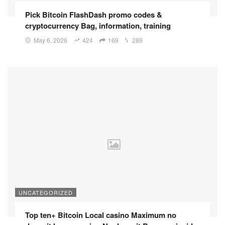
Pick Bitcoin FlashDash promo codes &
cryptocurrency Bag, information, training
May 6, 2026
424
169
289
UNCATEGORIZED
Top ten+ Bitcoin Local casino Maximum no