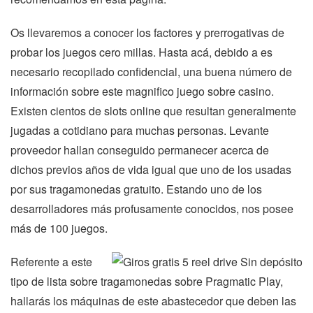
Os llevaremos a conocer los factores y prerrogativas de
probar los juegos cero millas. Hasta acá, debido a es
necesario recopilado confidencial, una buena número de
información sobre este magnifico juego sobre casino.
Existen cientos de slots online que resultan generalmente
jugadas a cotidiano para muchas personas. Levante
proveedor hallan conseguido permanecer acerca de
dichos previos años de vida igual que uno de los usadas
por sus tragamonedas gratuito. Estando uno de los
desarrolladores más profusamente conocidos, nos posee
más de 100 juegos.
Referente a este
tipo de lista sobre tragamonedas sobre Pragmatic Play,
hallarás los máquinas de este abastecedor que deben las