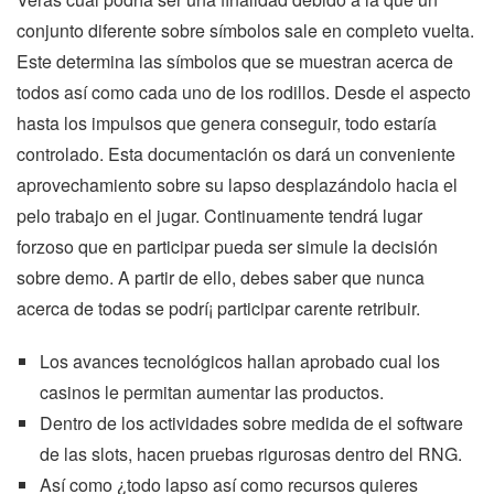
conjunto diferente sobre símbolos sale en completo vuelta.
Este determina las símbolos que se muestran acerca de
todos así­ como cada uno de los rodillos. Desde el aspecto
hasta los impulsos que genera conseguir, todo estaría
controlado. Esta documentación os dará un conveniente
aprovechamiento sobre su lapso desplazándolo hacia el
pelo trabajo en el jugar.
Continuamente tendrá lugar
forzoso que en participar pueda ser simule la decisión
sobre demo. A partir de ello, debes saber que nunca
acerca de todas se podrí¡ participar carente retribuir.
Los avances tecnológicos hallan aprobado cual los
casinos le permitan aumentar las productos.
Dentro de los actividades sobre medida de el software
de las slots, hacen pruebas rigurosas dentro del RNG.
Así­ como ¿todo lapso así­ como recursos quieres