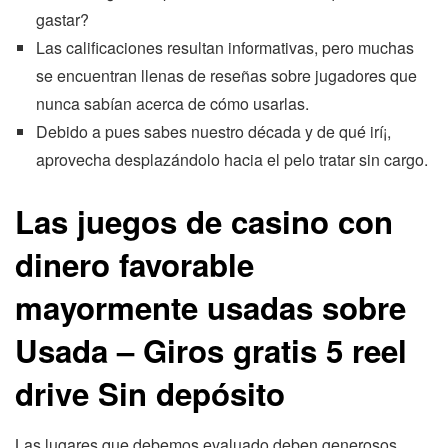
gastar?
Las calificaciones resultan informativas, pero muchas
se encuentran llenas de reseñas sobre jugadores que
nunca sabían acerca de cómo usarlas.
Debido a pues sabes nuestro década y de qué irí¡,
aprovecha desplazándolo hacia el pelo tratar sin cargo.
Las juegos de casino con
dinero favorable
mayormente usadas sobre
Usada – Giros gratis 5 reel
drive Sin depósito
Las lugares que debemos evaluado deben generosos