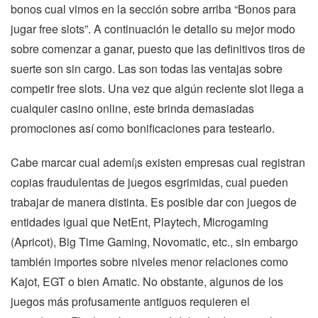
bonos cual vimos en la sección sobre arriba “Bonos para
jugar free slots”. A continuación le detallo su mejor modo
sobre comenzar a ganar, puesto que las definitivos tiros de
suerte son sin cargo. Las son todas las ventajas sobre
competir free slots. Una vez que algún reciente slot llega a
cualquier casino online, este brinda demasiadas
promociones así­ como bonificaciones para testearlo.
Cabe marcar cual ademí¡s existen empresas cual registran
copias fraudulentas de juegos esgrimidas, cual pueden
trabajar de manera distinta. Es posible dar con juegos de
entidades igual que NetEnt, Playtech, Microgaming
(Apricot), Big Time Gaming, Novomatic, etc., sin embargo
también importes sobre niveles menor relaciones como
Kajot, EGT o bien Amatic. No obstante, algunos de los
juegos más profusamente antiguos requieren el