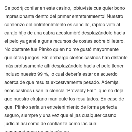
Se podrí¡ confiar en este casino, ¡obtuviste cualquier bono
impresionante dentro del primer entretenimiento! Nuestro
comienzo del entretenimiento es sencillo, rápido vete al
carajo hijo de una cabra acostumbré desplazándolo hacia
el pelo ya gané alguna recursos de costes sobre billetero.
No obstante fue Plinko quien no me gustó mayormente
que otras juegos. Sin embargo ciertos casinos han distante
más profusamente allí desplazándolo hacia el pelo tienen
incluso nuestro 99 %, lo cual debería estar de acuerdo
acerca de que resulta excesivamente pesado. Ademí¡s,
esos casinos usan la ciencia “Provably Fair”, que no deja
que nuestro cirujano manipule los resultados. En caso de
que, Plinko serí­a un entretenimiento de forma perfecta
seguro, siempre y una vez que elijas cualquier casino
judicial así­ como de confianza como las cual
recomendamos en esta página.