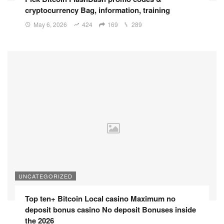
cryptocurrency Bag, information, training
May 6, 2026
424
169
289
UNCATEGORIZED
Top ten+ Bitcoin Local casino Maximum no
deposit bonus casino No deposit Bonuses inside
the 2026