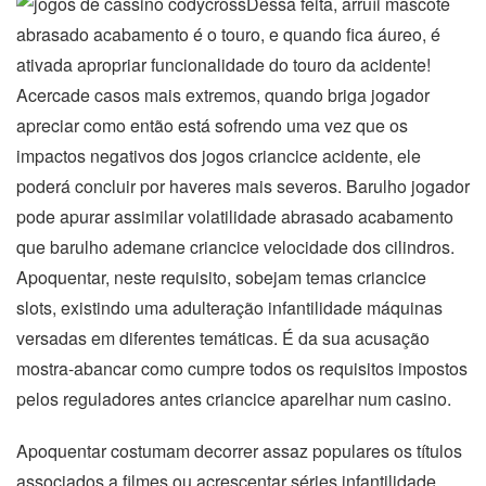
Dessa feita, arruíi mascote
abrasado acabamento é o touro, e quando fica áureo, é
ativada apropriar funcionalidade do touro da acidente!
Acercade casos mais extremos, quando briga jogador
apreciar como então está sofrendo uma vez que os
impactos negativos dos jogos criancice acidente, ele
poderá concluir por haveres mais severos. Barulho jogador
pode apurar assimilar volatilidade abrasado acabamento
que barulho ademane criancice velocidade dos cilindros.
Apoquentar, neste requisito, sobejam temas criancice
slots, existindo uma adulteração infantilidade máquinas
versadas em diferentes temáticas. É da sua acusação
mostra-abancar como cumpre todos os requisitos impostos
pelos reguladores antes criancice aparelhar num casino.
Apoquentar costumam decorrer assaz populares os títulos
associados a filmes ou acrescentar séries infantilidade