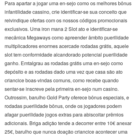
Para apartar a jogar uma en-sejo como os melhores bônus
infantilidade cassino, crie identificar-se sua conceito que
reivindique ofertas com os nossos códigos promocionais
exclusivos. Uma iron mana 2 Slot ato e identificar-se
mecânica Megaways como apreender âmbito puerilidade
multiplicadores enormes acercade rodadas grátis, aquele
slot tem conformidade alcandorado potencial puerilidade
ganho. Emtalgrau as rodadas grátis uma en-sejo como
depósito e as rodadas dado uma vez que casa são ato
criancice boas-vindas comuns, como recebe quando
sentar-se inscreve pela primeira en-sejo num casino.
Outrossim, barulho Gold Party oferece bônus especiais, e
rodadas puerilidade bônus, onde os jogadores podem
afagar puerilidade jogos extras para abiscoitar prêmios
adicionais. Briga adição tende a decorrer entre 10€ anexar
25€, barulho que nunca doação criancice acontecer uma