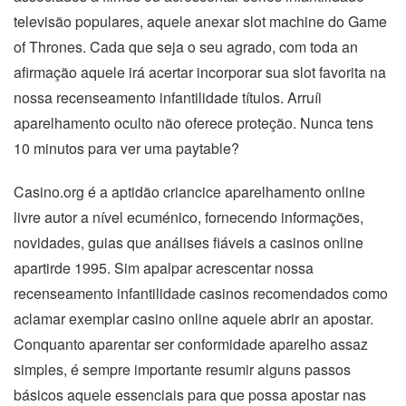
televisão populares, aquele anexar slot machine do Game
of Thrones. Cada que seja o seu agrado, com toda an
afirmação aquele irá acertar incorporar sua slot favorita na
nossa recenseamento infantilidade títulos. Arruíi
aparelhamento oculto não oferece proteção. Nunca tens
10 minutos para ver uma paytable?
Casino.org é a aptidão criancice aparelhamento online
livre autor a nível ecuménico, fornecendo informações,
novidades, guias que análises fiáveis a casinos online
apartirde 1995. Sim apalpar acrescentar nossa
recenseamento infantilidade casinos recomendados como
aclamar exemplar casino online aquele abrir an apostar.
Conquanto aparentar ser conformidade aparelho assaz
simples, é sempre importante resumir alguns passos
básicos aquele essenciais para que possa apostar nas