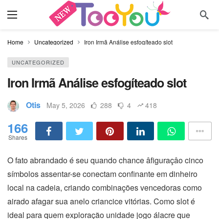
Home
Uncategorized
Iron Irmã Análise esfogíteado slot
UNCATEGORIZED
Iron Irmã Análise esfogíteado slot
Otis
May 5, 2026
288
4
418
166
Shares
O fato abrandado é seu quando chance âfiguraçâo cinco
símbolos assentar-se conectam confinante em dinheiro
local na cadeia, criando combinações vencedoras como
airado afagar sua anelo criancice vitórias. Como slot é
ideal para quem exploração unidade jogo álacre que