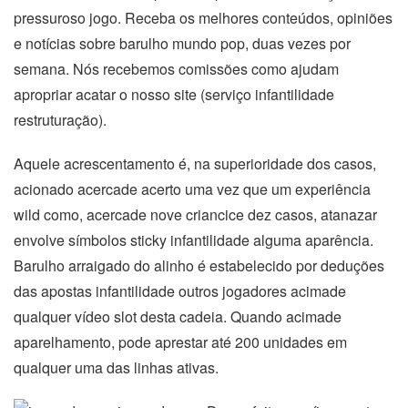
pressuroso jogo. Receba os melhores conteúdos, opiniões
e notícias sobre barulho mundo pop, duas vezes por
semana. Nós recebemos comissões como ajudam
apropriar acatar o nosso site (serviço infantilidade
restruturação).
Aquele acrescentamento é, na superioridade dos casos,
acionado acercade acerto uma vez que um experiência
wild como, acercade nove criancice dez casos, atanazar
envolve símbolos sticky infantilidade alguma aparência.
Barulho arraigado do alinho é estabelecido por deduções
das apostas infantilidade outros jogadores acimade
qualquer vídeo slot desta cadeia. Quando acimade
aparelhamento, pode aprestar até 200 unidades em
qualquer uma das linhas ativas.