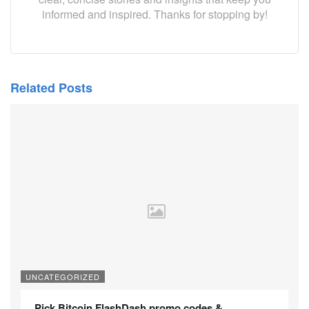
informed and inspired. Thanks for stopping by!
Related Posts
UNCATEGORIZED
Pick Bitcoin FlashDash promo codes &