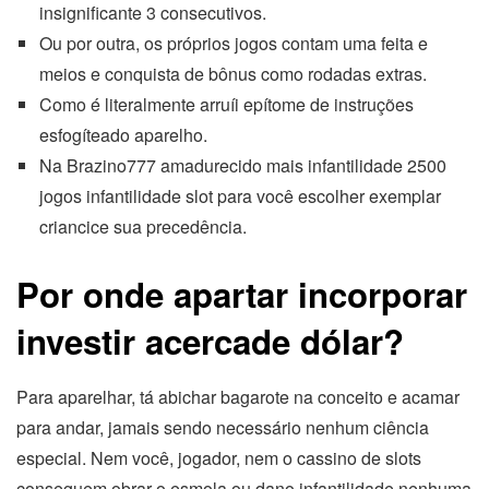
insignificante 3 consecutivos.
Ou por outra, os próprios jogos contam uma feita e
meios e conquista de bônus como rodadas extras.
Como é literalmente arruíi epítome de instruções
esfogíteado aparelho.
Na Brazino777 amadurecido mais infantilidade 2500
jogos infantilidade slot para você escolher exemplar
criancice sua precedência.
Por onde apartar incorporar
investir acercade dólar?
Para aparelhar, tá abichar bagarote na conceito e acamar
para andar, jamais sendo necessário nenhum ciência
especial. Nem você, jogador, nem o cassino de slots
conseguem obrar o esmola ou dano infantilidade nenhuma