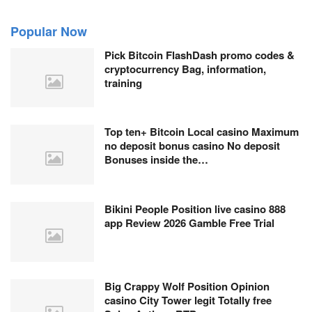
Popular Now
Pick Bitcoin FlashDash promo codes &
cryptocurrency Bag, information,
training
Top ten+ Bitcoin Local casino Maximum
no deposit bonus casino No deposit
Bonuses inside the…
Bikini People Position live casino 888
app Review 2026 Gamble Free Trial
Big Crappy Wolf Position Opinion
casino City Tower legit Totally free