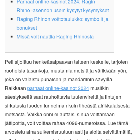
Parhaat online-kasinot 2024: Ragin
Rhino -asennon usein kysytyt kysymykset
Raging Rhinon voittotaulukko: symbolit ja
bonukset
Missä voit nauttia Raging Rhinosta
Peli sijoittuu henkeäsalpaavan taiteen keskelle, tarjoten
ruohoisia tasankoja, muutamia metsiä ja värikkään yön,
joka on valaistu punaisen ja mandariinin sävyillä.
Raikkaan
parhaat online-kasinot 2024
musiikin
säestyksellä saat rauhoittavia tuulenvireitä ja lintujen
sirkutusta luoden tunnelman kuin tiheästä afrikkalaisesta
metsästä. Vaikka onni ei auttaisi sinua voittamaan
jättipottia, voit voittaa rahaa 4096-numeroissa.
Lue tämä
arvostelu aina sulkemisruutuun asti ja aloita selvittämällä,