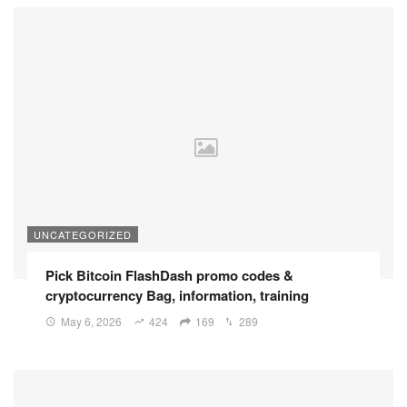
UNCATEGORIZED
Pick Bitcoin FlashDash promo codes &
cryptocurrency Bag, information, training
May 6, 2026
424
169
289