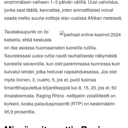
ensimmäisen vaiheen 1–3 päivän välillä. Uusi vahvistus,
jonka saat täältä, kannattaa, joten ammattilaiset voivat
saada melko suuria voittoja alan uusissa Afrikan metsissä.
Taustakaupunki on ilo
katsella, ehkä keskusta
on itse asiassa huomaamaton tuoreilla rullilla.
Seuratessasi uusia rullia nautit rauhallisesta näkymästä
tuoreelle savannille, kun olet paremmassa kunnossa kuin
kuivatut lehdet, jotka heiluvat napsahduksessa. Jos olet
myös iloinen, 3, cuatro, 5, jos et, puoli tusinaa
timanttihajautettua biljardikeppiä tuo 8, 15, 20, jos et, 50
ilmaiskierrosta. Raging Rhino -nettipelin volatiliteetti on
korkein, koska palautusprosentti (RTP) on keskimäärin
95,9 prosenttia.