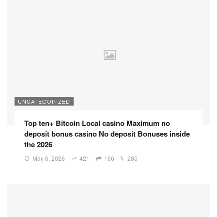
UNCATEGORIZED
Top ten+ Bitcoin Local casino Maximum no
deposit bonus casino No deposit Bonuses inside
the 2026
May 6, 2026
421
166
286