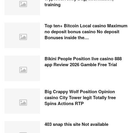
training
Top ten+ Bitcoin Local casino Maximum
no deposit bonus casino No deposit
Bonuses inside the…
Bikini People Position live casino 888
app Review 2026 Gamble Free Trial
Big Crappy Wolf Position Opinion
casino City Tower legit Totally free
Spins Actions RTP
403 snap this site Not available