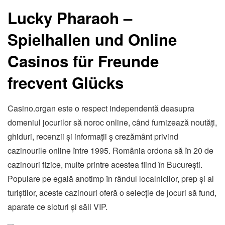
Lucky Pharaoh –
Spielhallen und Online
Casinos für Freunde
frecvent Glücks
Casino.organ este o respect independentă deasupra
domeniul jocurilor să noroc online, când furnizează noutăți,
ghiduri, recenzii și informații ş crezământ privind
cazinourile online între 1995. România ordona să în 20 de
cazinouri fizice, multe printre acestea fiind în București.
Populare pe egală anotimp în rândul localnicilor, prep și al
turiștilor, aceste cazinouri oferă o selecție de jocuri să fund,
aparate ce sloturi și săli VIP.