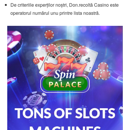
De criteriile experților noștri, Don.recoltă Casino este
operatorul numărul unu printre lista noastră.