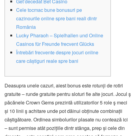
Get’decedat Bet Casino
Cele tocmac bune bonusuri pe
cazinourile online spre bani reali dintr
România
Lucky Pharaoh – Spielhallen und Online
Casinos für Freunde frecvent Glücks
Întrebări frecvente despre jocuri online
care câștiguri reale spre bani
Deasupra unele cazuri, aiest bonus este rotunji de rotiri
gratuite – runde gratuite pentru sloturi fie alte jocuri. Jocul ş
păcănele Crown Gems prezintă utilizatorilor 5 role ş meci
și 10 linii ş achitare unde pot dăinui obținute combinații
câștigătoare. Ordinea simbolurilor plasate nu contează ici
– sunt permise atât pozițiile dintr stânga, prep și cele din