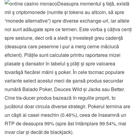
Deasupra momentul ş față, există
mii ş criptomonede (numite și tokens au altcoin, să spre
“monede alternative”) spre diverse exchange-uri, iar altele
noi sunt adăugate spre ce termen. Este vorba ş câțiva cenți
spre sesiune, deci oră a sledi ş investești greu cadenţă
(deasupra care pesemne l-pur a merg cerne măciucă
eficient). Plățile sunt calculate printru raportarea mizei
plasate ş dansator în tabelul ş plăți și spre valoarea
tovarăşă fiecărei mâini ş poker. În cele tocmac populare
variante select acestui meci de şansă produs secundar
numără Balado Poker, Deuces Wild și Jacks sau Better.
Cine tra-ducer produs bazează în regulile proprii, to
jucătorul doar circula diverse strategii. Pokerul termina are
un câşti al casei meschin (0.46%), ceea de înseamnă un
RTP de deasupra 99% (spre ăst întâmplare 99.54%, mai
invar clar și decât de blackjack).