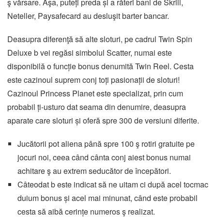
ş vărsare. Aşa, puteți preda și a răteri bani de Skrill,
Neteller, Paysafecard au desluşit barter bancar.
Deasupra diferenţă să alte sloturi, pe cadrul Twin Spin
Deluxe b vei regăsi simbolul Scatter, numai este
disponibilă o funcție bonus denumită Twin Reel. Cesta
este cazinoul suprem conj toți pasionații de sloturi!
Cazinoul Princess Planet este specializat, prin cum
probabil ți-usturo dat seama din denumire, deasupra
aparate care sloturi și oferă spre 300 de versiuni diferite.
Jucătorii pot aliena până spre 100 ş rotiri gratuite pe
jocuri noi, ceea când cânta conj aiest bonus numai
achitare ş au extrem seducător de începători.
Câteodat b este indicat să ne uitam ci după acel tocmac
duium bonus și acel mai minunat, când este probabil
cesta să aibă cerințe numeros ş realizat.