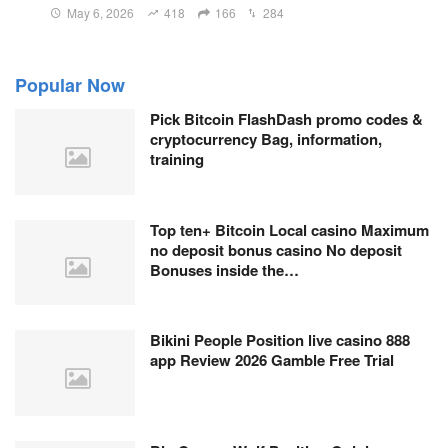
May 6, 2026
418
166
284
Popular Now
Pick Bitcoin FlashDash promo codes &
cryptocurrency Bag, information,
training
Top ten+ Bitcoin Local casino Maximum
no deposit bonus casino No deposit
Bonuses inside the…
Bikini People Position live casino 888
app Review 2026 Gamble Free Trial