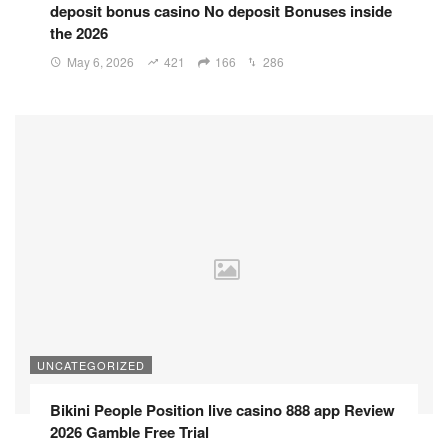
deposit bonus casino No deposit Bonuses inside
the 2026
May 6, 2026
421
166
286
UNCATEGORIZED
Bikini People Position live casino 888 app Review
2026 Gamble Free Trial